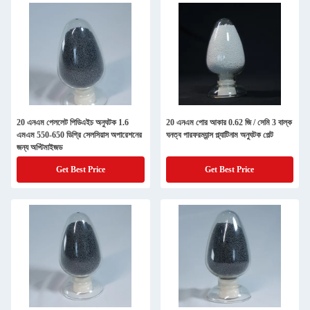
20 এনএম পেললেট পিডিএইচ অনুঘটক 1.6
20 এনএম পোর আকার 0.62 জি / সেমি 3 বাল্ক
এমএম 550-650 ডিগ্রি সেলসিয়াস অপারেশনের
ঘনত্ব পারফরম্যান্স প্ল্যাটিনাম অনুঘটক পেল্ট
জন্য অপ্টিমাইজড
Get Best Price
Get Best Price