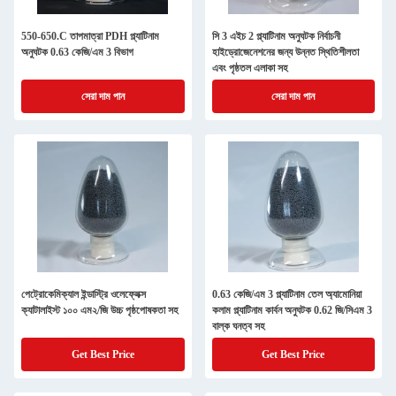
550-650.C তাপমাত্রা PDH প্ল্যাটিনাম
সি 3 এইচ 2 প্ল্যাটিনাম অনুঘটক নির্বাচনী
অনুঘটক 0.63 কেজি/এম 3 বিভাগ
হাইড্রোজেনেশনের জন্য উন্নত স্থিতিশীলতা
এবং পৃষ্ঠতল এলাকা সহ
সেরা দাম পান
সেরা দাম পান
পেট্রোকেমিক্যাল ইন্ডাস্ট্রি ওলেফ্লেক্স
0.63 কেজি/এম 3 প্ল্যাটিনাম তেল অ্যামোনিয়া
ক্যাটালাইস্ট ১০০ এম২/জি উচ্চ পৃষ্ঠপোষকতা সহ
কলাম প্ল্যাটিনাম কার্বন অনুঘটক 0.62 জি/সিএম 3
বাল্ক ঘনত্ব সহ
Get Best Price
Get Best Price