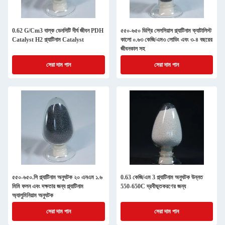
0.62 G/Cm3 বাল্ক ডেনসিটি দীর্ঘ জীবন PDH
৫৫০-৬৫০ ডিগ্রি সেলসিয়াস প্ল্যাটিনাম ক্যাটালিস্ট
Catalyst H2 প্ল্যাটিনাম Catalyst
কালো ০.৬৩ কেজি/এম৩ লোডিং এবং ৩-৪ বছরের
জীবনকাল সহ
সেরা দাম পান
সেরা দাম পান
৫৫০-৬৫০.সি প্ল্যাটিনাম অনুঘটক ২০ এনএম ১.৬
0.63 কেজি/এম 3 প্ল্যাটিনাম অনুঘটক উন্নত
মিমি ফলন এবং দক্ষতার জন্য প্ল্যাটিনাম
550-650C দ্রবীভূতকরণের জন্য
অ্যালুমিনিয়াম অনুঘটক
সেরা দাম পান
সেরা দাম পান