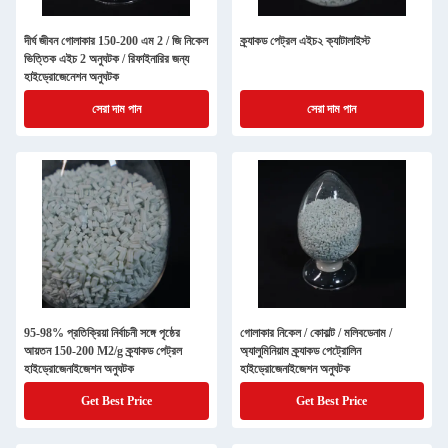
দীর্ঘ জীবন গোলাকার 150-200 এম 2 / জি নিকেল
ক্র্যাকড পেট্রল এইচ২ ক্যাটালাইস্ট
ভিত্তিক এইচ 2 অনুঘটক / রিফাইনারির জন্য
হাইড্রোজেনেশন অনুঘটক
সেরা দাম পান
সেরা দাম পান
95-98% প্রতিক্রিয়া নির্বাচনী সঙ্গে পৃষ্ঠের
গোলাকার নিকেল / কোবাল্ট / মলিবডেনাম /
আয়তন 150-200 M2/g ক্র্যাকড পেট্রল
অ্যালুমিনিয়াম ক্র্যাকড পেট্রোলিন
হাইড্রোজেনাইজেশন অনুঘটক
হাইড্রোজেনাইজেশন অনুঘটক
Get Best Price
Get Best Price