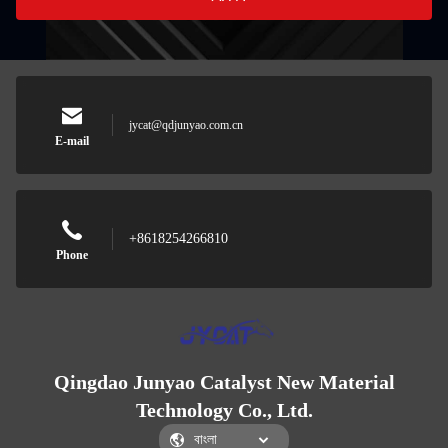
jycat@qdjunyao.com.cn
E-mail
+8618254266810
Phone
Qingdao Junyao Catalyst New Material
Technology Co., Ltd.