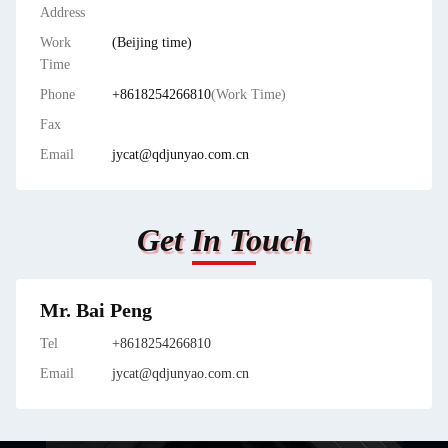
Address
Work
(Beijing time)
Time
Phone
+8618254266810
(Work Time)
Fax
Email
jycat@qdjunyao.com.cn
Get In Touch
Mr. Bai Peng
Tel
+8618254266810
Email
jycat@qdjunyao.com.cn