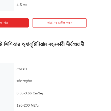
4-5 বছর
ো দাম
আমাদের মেইল ​​করুন
 সিসিআর অ্যালুমিনিয়াম বহনকারী দীর্ঘমেয়াদী
গোলাকার
কঠিন অনুঘটক
0.58-0.66 Cm3/g
190-200 M2/g