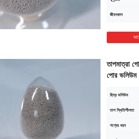
জীবনকাল
ভাল
তাপমাত্রা গো
পোর ভলিউম 
ছিদ্র ভলিউম
তাপ স্থিতিশীলতা
পণ্যের ধরন