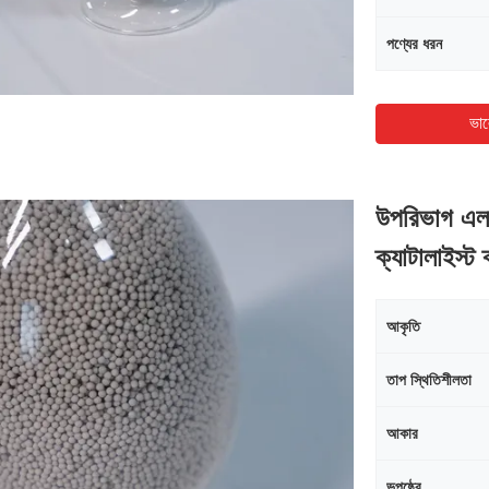
পণ্যের ধরন
ভাল
উপরিভাগ এলা
ক্যাটালাইস্ট
আকৃতি
তাপ স্থিতিশীলতা
আকার
ভূপৃষ্ঠের