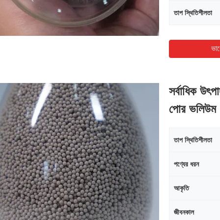
তাপ স্থিতিশীলতা
ভাল
সর্বাধিক উৎ
পোর ভলিউম 
তাপ স্থিতিশীলতা
পণ্যের ধরন
আকৃতি
জীবনকাল