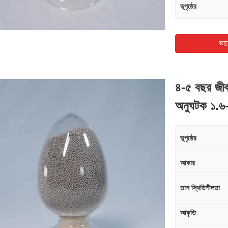
ভূপৃষ্ঠের
ভাল
৪-৫ বছর জীব
অনুঘটক ১.৬-
ভূপৃষ্ঠের
আকার
তাপ স্থিতিশীলতা
আকৃতি