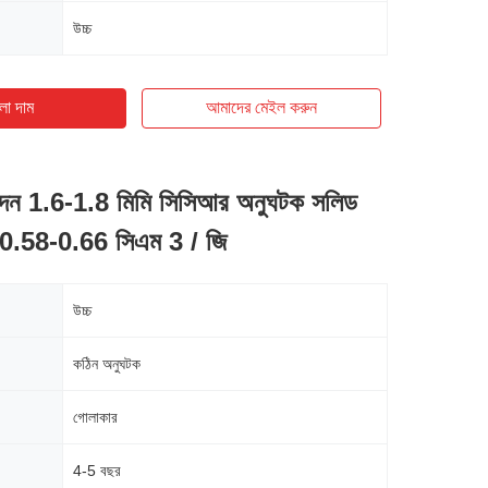
উচ্চ
ো দাম
আমাদের মেইল ​​করুন
পাদন 1.6-1.8 মিমি সিসিআর অনুঘটক সলিড
0.58-0.66 সিএম 3 / জি
উচ্চ
কঠিন অনুঘটক
গোলাকার
4-5 বছর