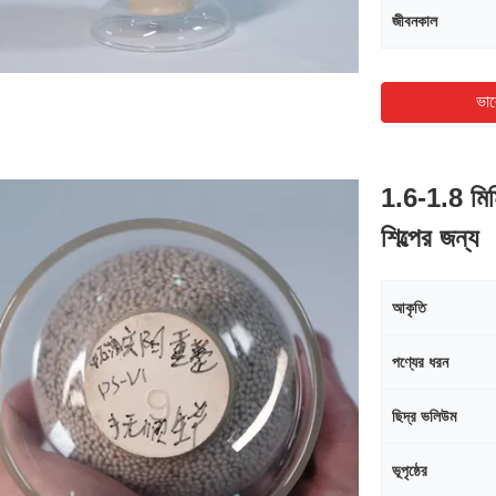
জীবনকাল
ভাল
1.6-1.8 মিমি
শিল্পের জন্য
আকৃতি
পণ্যের ধরন
ছিদ্র ভলিউম
ভূপৃষ্ঠের