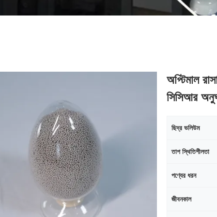
অপ্টিমাল রাসা
সিসিআর অনু
ছিদ্র ভলিউম
তাপ স্থিতিশীলতা
পণ্যের ধরন
জীবনকাল