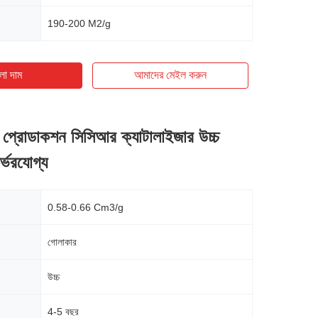
190-200 M2/g
ো দাম
আমাদের মেইল ​​করুন
ন প্রোডাকশন সিসিআর ক্যাটালাইজার উচ্চ
ির্ভরযোগ্য
0.58-0.66 Cm3/g
গোলাকার
উচ্চ
4-5 বছর