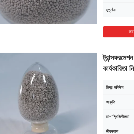
ভূপৃষ্ঠের
ভাল
ট্রান্সফরমেশ
কার্যকারিতা ন
ছিদ্র ভলিউম
আকৃতি
তাপ স্থিতিশীলতা
জীবনকাল