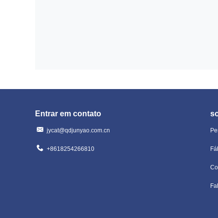
Entrar em contato
s
jycat@qdjunyao.com.cn
Pe
+8618254266810
Fá
Co
Fa