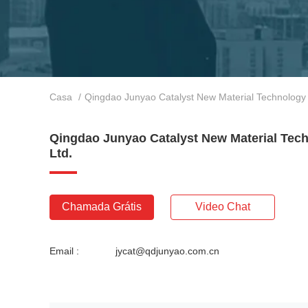
Casa
/
Qingdao Junyao Catalyst New Material Technology 
Qingdao Junyao Catalyst New Material Tech
Ltd.
Chamada Grátis
Video Chat
Email :
jycat@qdjunyao.com.cn