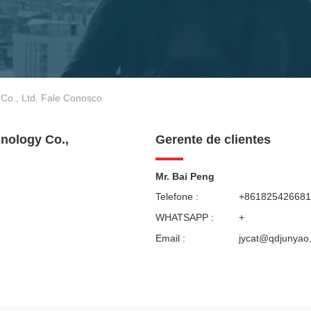
Co., Ltd. Fale Conosco
nology Co.,
Gerente de clientes
Mr. Bai Peng
Telefone :
+861825426681
WHATSAPP :
+
Email :
jycat@qdjunyao