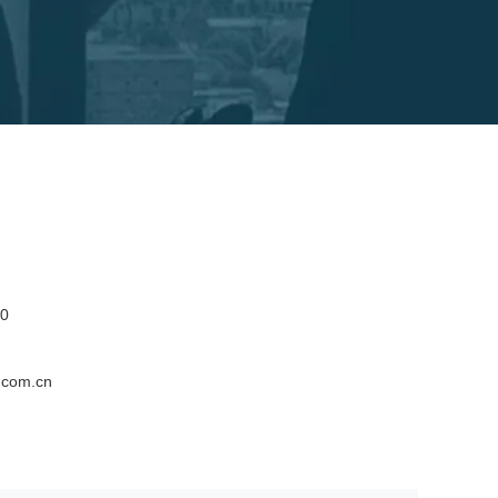
0
.com.cn