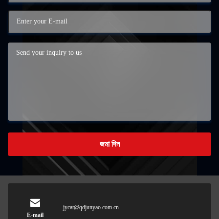
জমা দিন
jycat@qdjunyao.com.cn
E-mail