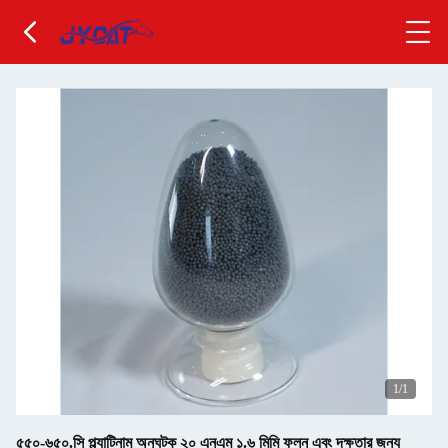
1
/1
৫৫০-৬৫০.সি প্ল্যাটিনাম অনুঘটক ২০ এনএম ১.৬ মিমি ফলন এবং দক্ষতার জন্য