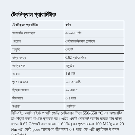
টেকনিক্যাল প্যারামিটারঃ
টেকনিক্যাল প্যারামিটার
বর্ণনা
অপারেটিং তাপমাত্রা
৫৫০-৬৫০°সি
প্রয়োগ
পেট্রোকেমিক্যাল ইন্ডাস্ট্রি
আকৃতি
পেলেট
বাল্ক ঘনত্ব
0.62 গ্রাম/সেমি3
পণ্যের ধরন
অনুঘটক
আকার
1.6 মিমি
পৃষ্ঠের আয়তন
১০০ এম২/জি
ছিদ্রের আকার
২০ এনএম
জীবনকাল
৩-৪ বছর
উপাদান
প্লাটিনাম
পিডিএইচ ক্যাটালাইস্ট পণ্যটি পেট্রোকেমিক্যাল শিল্পে 550-650 °C এর অপারেটিং
তাপমাত্রা বজায় রাখতে ব্যবহৃত হয়। এটির একটি পেললেট আকার রয়েছে যার বাল্ক
ঘনত্ব 0.62 G/cm3 এবং আকার 1.6 মিমি।এর পৃষ্ঠপোষকতা 100 M2/g এবং 20
Nm এর একটি pore আকারএর জীবনকাল ৩-৪ বছর এবং এটি প্ল্যাটিনাম উপাদান
দিয়ে তৈরি।