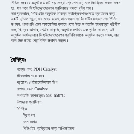
নিশ্চিত করে যে অনুঘটক একটি বড় সংখ্যা প্রোপেন অণু সঙ্গে মিথস্ক্রিয়া করতে সক্ষম
হয়, যার ফলে ডিহাইড্রোজেনেশন প্রক্রিয়ার দক্ষতা বৃদ্ধি পায়।
সামগ্রিকভাবে, পিডিএইচ অনুঘটক বিভিন্ন অ্যাপ্লিকেশনগুলিতে ব্যবহারের জন্য
একটি দুর্দান্ত পছন্দ, যার মধ্যে রয়েছে ওলেফ্লেক্স প্রক্রিয়াটির মাধ্যমে প্রোপিলিন
উত্পাদন, পাশাপাশি তেল অ্যামোনিয়া কলামে।তার উচ্চ অপারেটিং তাপমাত্রা পরিসীমা
সঙ্গে, ছিদ্রের আকার, পেল্টের আকৃতি, অনুঘটক লোডিং এবং পৃষ্ঠের আয়তন, এই
অনুঘটক কার্যকরভাবে ডিহাইড্রোজেনেশন প্রতিক্রিয়াকে অনুঘটক করতে সক্ষম, যার
ফলে উচ্চ মানের প্রোপিলিন উত্পাদন সম্ভব।
বৈশিষ্ট্যঃ
পণ্যের নাম: PDH Catalyst
জীবনকালঃ ৩-৪ বছর
প্রয়োগঃ পেট্রোকেমিক্যাল শিল্প
পণ্যের ধরন: Catalyst
অপারেটিং তাপমাত্রাঃ 550-650°C
উপাদানঃ প্লাটিনাম
বৈশিষ্ট্যঃ
ড্রিপ বল
তেল কলাম
পিডিএইচ প্রক্রিয়ার জন্য অপ্টিমাইজড