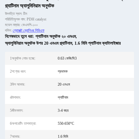
প্ল্যাটিনাম অ্যালুমিনিয়াম অনুঘটক
উৎপত্তি স্থল: চীন
পরিচিতিমুলক নাম: PDH catalyst
মডেল নম্বার: কেএমপি-১০০
দলিল:
প্রোডাক্ট ব্রোশিওর পিডিএফ
বিশেষভাবে তুলে ধরা:
প্লাটিনাম অনুঘটক ২০ এনএম
,
অ্যালুমিনিয়াম অনুঘটক উপর 20 এনএম প্ল্যাটিনাম
,
1.6 মিমি প্লাটিনাম ক্যাটালাইজার
1অনুঘটক লোড হচ্ছে:
0.63 কেজি/মি3
2পণ্যের ধরন:
প্রভাবক
3বিল আকার:
20 এনএম
4উপাদান:
প্লাটিনাম
5জীবনকাল:
3-4 বছর
6অপারেটিং তাপমাত্রা:
550-650°C
7আকার:
1.6 মিমি