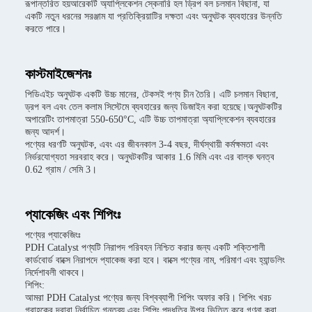
রূপান্তরিত হয়আরেকটি অ্যাপ্লিকেশন স্কেনারি হল ড্রিপ বল চলমান বিছানা, যা
একটি নতুন ধরনের সরঞ্জাম যা প্রতিক্রিয়াটির দক্ষতা এবং অনুঘটক ব্যবহারের উন্নতি
করতে পারে।
কাস্টমাইজেশনঃ
পিডিএইচ অনুঘটক একটি উচ্চ মানের, টেকসই পণ্য চীন তৈরি। এটি চলমান বিছানা,
ড্রপ বল এবং তেল কলাম সিস্টেমে ব্যবহারের জন্য ডিজাইন করা হয়েছে।অনুঘটকটির
অপারেটিং তাপমাত্রা 550-650°C, এটি উচ্চ তাপমাত্রা অ্যাপ্লিকেশন ব্যবহারের
জন্য আদর্শ।
পণ্যের ধরণটি অনুঘটক, এবং এর জীবনকাল 3-4 বছর, দীর্ঘস্থায়ী কর্মক্ষমতা এবং
নির্ভরযোগ্যতা সরবরাহ করে। অনুঘটকটির আকার 1.6 মিমি এবং এর বাল্ক ঘনত্ব
0.62 গ্রাম / সেমি 3।
প্যাকেজিং এবং শিপিংঃ
পণ্যের প্যাকেজিংঃ
PDH Catalyst পণ্যটি নিরাপদ পরিবহন নিশ্চিত করার জন্য একটি শক্তিশালী
কার্ডবোর্ড বাক্সে নিরাপদে প্যাকেজ করা হবে। বাক্সে পণ্যের নাম, পরিমাণ এবং হ্যান্ডলিং
নির্দেশাবলী থাকবে।
শিপিং:
আমরা PDH Catalyst পণ্যের জন্য বিশ্বব্যাপী শিপিং অফার করি। শিপিং খরচ
গ্রাহকের দ্বারা নির্বাচিত গন্তব্য এবং শিপিং পদ্ধতির উপর ভিত্তি করে গণনা করা