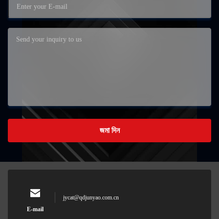
জমা দিন
jycat@qdjunyao.com.cn
E-mail