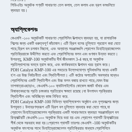
পিডিএইচ অনুঘটক পণ্যটি সাধারণত তেল কলাম, তেল কলাম এবং ড্রপ বলগুলিতে
ব্যবহৃত হয়।
অ্যাপ্লিকেশনঃ
কেএমপি -১০০ অনুঘটকটি সাধারণত প্রোপিলিন উত্পাদনে ব্যবহৃত হয়, যা রাসায়নিক
শিল্পের জন্য একটি গুরুত্বপূর্ণ কাঁচামাল। এটি ড্রিপ বলের চুল্লিতে প্রয়োগ করা যেতে
পারে,ড্রিপ বল চলমান বিছানা, এবং অন্যান্য সরঞ্জামগুলি প্রোপেন ডিহাইড্রোজেনেশন
প্রতিক্রিয়াকে উদ্দীপিত করতে এবং প্রোপিলিনের ফলন এবং গুণমান উন্নত করতে।
উপরন্তু, KMP-100 অনুঘটকটির দীর্ঘ জীবনকাল 3-4 বছর,যা অনুঘটক
প্রতিস্থাপনের ঘনত্ব হ্রাস করে, এবং কার্যকরভাবে উত্পাদন খরচ হ্রাস করে।
PDH Catalyst KMP-100 এর সবচেয়ে উল্লেখযোগ্য সুবিধাগুলির মধ্যে একটি
হ'ল এর উচ্চ নির্বাচনীতা এবং স্থিতিশীলতা। এটি কঠোর অপারেটিং অবস্থার মধ্যেও
প্রোপিলিনের একটি স্থিতিশীল এবং উচ্চ ফলন বজায় রাখতে পারে,যেমন উচ্চ
তাপমাত্রাএছাড়াও, কেএমপি-১০০ ক্যাটালাইস্টের কোকেস জমাট বাঁধার এবং
বিষাক্তকরণের প্রতি চমৎকার প্রতিরোধ ক্ষমতা রয়েছে।যা উৎপাদন প্রক্রিয়ার
স্থিতিশীল এবং অবিচ্ছিন্ন কাজ নিশ্চিত করে.
PDH Catalyst KMP-100 বিভিন্ন অ্যাপ্লিকেশন অনুষ্ঠান এবং দৃশ্যকল্পের জন্য
উপযুক্ত। উদাহরণস্বরূপ এটি ড্রিপ বল চুল্লিতে ব্যবহার করা যেতে পারে,যা
প্রোপেন ডিহাইড্রোজেনেশন প্রক্রিয়ায় একটি সাধারণভাবে ব্যবহৃত সরঞ্জামড্রিপ বল
রিঅ্যাক্টরটি কেএমপি-১০০ অনুঘটক দিয়ে ভরা হয় এবং প্রোপেন গ্যাসটি রিঅ্যাক্টরের
শীর্ষ থেকে সরবরাহ করা হয়।প্রোপেন গ্যাসটি তারপর কেএমপি -100 অনুঘটকটির
অনুঘটক ফাংশনের সাথে ডিহাইড্রোজেনেশন প্রতিক্রিয়ার মাধ্যমে প্রোপিলিনে