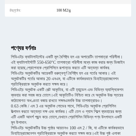
8ভূপৃষ্ঠের:
100 M2/g
পণ্যের বর্ণনাঃ
পিডিএইচ ক্যাটালাইস্টের একটি মূল বৈশিষ্ট্য হল এর অপারেটিং তাপমাত্রা পরিসীমা।
এই ক্যাটালাইস্টটি 550-650°C তাপমাত্রা পরিসীমা মধ্যে কাজ করার জন্য ডিজাইন
করা হয়েছে,প্রোপেনকে প্রোপিলিনে রূপান্তর করতে এটি অত্যন্ত কার্যকর.
পিডিএইচ অনুঘটকটির আরেকটি গুরুত্বপূর্ণ বৈশিষ্ট্য হল এর গর্তের আকার। এই
অনুঘটকটির গর্তের আকার 20 এনএম, যা এটিকে কার্যকরভাবে ডিহাইড্রোজেনেশন
প্রতিক্রিয়াকে অনুঘটক করতে সক্ষম করে।
পিডিএইচ অনুঘটক একটি পেল্ট আকৃতির, যা এটি হ্যান্ডেল এবং বিভিন্ন অ্যাপ্লিকেশন
ব্যবহার করা সহজ করে তোলে।এই আকৃতিটিও নিশ্চিত করে যে অনুঘটক উচ্চ স্তরের
কাঠামোগত অখণ্ডতা বজায় রাখতে সক্ষমএমনকি উচ্চ তাপমাত্রায়ও।
0.63 কেজি / এম 3 এর অনুঘটক লোডের সাথে, পিডিএইচ অনুঘটক প্রোপিলিন
উত্পাদন করতে অত্যন্ত দক্ষ এবং কার্যকর। এটি তেল ও গ্যাস শিল্পে ব্যবহারের জন্য
এটি একটি আদর্শ পছন্দ করে তোলে,যেখানে প্রোপিলিন বিভিন্ন পণ্য উৎপাদনে একটি
মূল উপাদান.
পিডিএইচ অনুঘটকটির উচ্চ পৃষ্ঠের আয়তনও 100 এম 2 / জি, যা এটিকে কার্যকরভাবে
ডিহাইড্রোজেনেশন প্রতিক্রিয়াকে অনুঘটক করতে সক্ষম করে।এই উচ্চ পৃষ্ঠ এলাকা