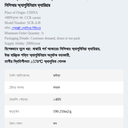
সিসিআর অ্যালুমিনিয়াম ক্যারিয়ার
Place of Origin: CHINA
পরিচিতিমুলক নাম: CCR carrier
Model Number: SCR-A/B
দলিল:
প্রোডাক্ট ব্রোশিওর পিডিএফ
Minimum Order Quantity: 1t
Packaging Details: Customer demand, drum or ton pack
Supply Ability: 2000t/year
বিশেষভাবে তুলে ধরা:
মাঝারি গর্ত আকারের সিসিআর অ্যালুমিনিয়া ক্যারিয়ার
,
উচ্চ যান্ত্রিক শক্তি অ্যালুমিনিয়াম অনুঘটক বহনকারী
,
তাপীয় স্থিতিশীলতা ≥570℃ অ্যালুমিনা গোলক
1ঘর্ষণ প্রতিরোধের:
দুর্দান্ত
2ছিদ্র আকার:
মাধ্যম
3ক্রাশিং স্ট্রেন্থ:
≥40N
4ভূপৃষ্ঠের:
190-210m2/g
5জল শোষণ:
কম