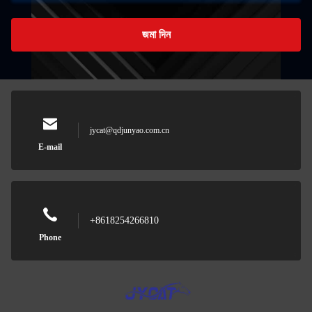
জমা দিন
jycat@qdjunyao.com.cn
E-mail
+8618254266810
Phone