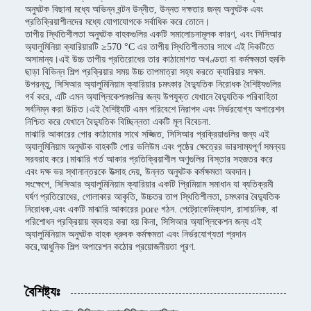
অনুঘটক বিছানা মধ্যে অভিন্ন বন্টন উন্নীত, উন্নত দক্ষতার জন্য অনুঘটক এবং
প্রতিক্রিয়াশীলদের মধ্যে যোগাযোগকে সর্বাধিক করে তোলে।
তাপীয় স্থিতিশীলতা অনুঘটক বাহকগুলির একটি সমালোচনামূলক কারণ, এবং সিসিআর
অ্যালুমিনিয়া ক্যারিয়ারটি ≥570 °C এর তাপীয় স্থিতিশীলতার সাথে এই দিকটিতে
অসামান্য।এই উচ্চ তাপীয় প্রতিরোধের তার কাঠামোগত অখণ্ডতা বা কর্মক্ষমতা হুমকি
ছাড়া বিভিন্ন শিল্প প্রক্রিয়ার সময় উচ্চ তাপমাত্রা সহ্য করতে ক্যারিয়ার সক্ষম.
উপরন্তু, সিসিআর অ্যালুমিনিয়াম ক্যারিয়ার চমৎকার বৈদ্যুতিক নিরোধক বৈশিষ্ট্যগুলির
গর্ব করে, এটি এমন অ্যাপ্লিকেশনগুলির জন্য উপযুক্ত যেখানে বৈদ্যুতিক পরিবাহিতা
সর্বনিম্ন করা উচিত।এই বৈশিষ্ট্যটি এমন পরিবেশে নিরাপদ এবং নির্ভরযোগ্য অপারেশন
নিশ্চিত করে যেখানে বৈদ্যুতিক বিচ্ছিন্নতা একটি মূল বিবেচনা.
মাঝারি আকারের পোর কাঠামোর সাথে সজ্জিত, সিসিআর প্রক্রিয়াগুলির জন্য এই
অ্যালুমিনিয়াম অনুঘটক বাহকটি পোর ভলিউম এবং পৃষ্ঠের ক্ষেত্রের ভারসাম্যপূর্ণ সমন্বয়
সরবরাহ করে।মাঝারি গর্ত আকার প্রতিক্রিয়াশীল অণুগুলির বিস্তার সহজতর করে
এবং দক্ষ ভর স্থানান্তরকে উত্সাহ দেয়, উন্নত অনুঘটক কর্মক্ষমতা অবদান।
সংক্ষেপে, সিসিআর অ্যালুমিনিয়াম ক্যারিয়ার একটি প্রিমিয়াম সমাধান যা ব্যতিক্রমী
ঘর্ষণ প্রতিরোধের, গোলাকার আকৃতি, উচ্চতর তাপ স্থিতিশীলতা, চমৎকার বৈদ্যুতিক
নিরোধক,এবং একটি মাঝারি আকারের pore গঠন. পেট্রোকেমিক্যাল, রাসায়নিক, বা
পরিশোধন প্রক্রিয়ায় ব্যবহার করা হয় কিনা, সিসিআর অ্যাপ্লিকেশন জন্য এই
অ্যালুমিনিয়াম অনুঘটক বাহক ধ্রুবক কর্মক্ষমতা এবং নির্ভরযোগ্যতা প্রদান
করে,আধুনিক শিল্প অপারেশন কঠোর প্রয়োজনীয়তা পূরণ.
বৈশিষ্ট্যঃ