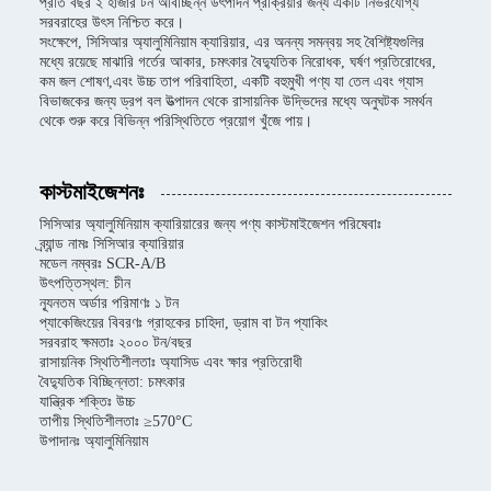
প্রতি বছর ২ হাজার টন অবিচ্ছিন্ন উৎপাদন প্রক্রিয়ার জন্য একটি নির্ভরযোগ্য
সরবরাহের উৎস নিশ্চিত করে।
সংক্ষেপে, সিসিআর অ্যালুমিনিয়াম ক্যারিয়ার, এর অনন্য সমন্বয় সহ বৈশিষ্ট্যগুলির
মধ্যে রয়েছে মাঝারি গর্তের আকার, চমৎকার বৈদ্যুতিক নিরোধক, ঘর্ষণ প্রতিরোধের,
কম জল শোষণ,এবং উচ্চ তাপ পরিবাহিতা, একটি বহুমুখী পণ্য যা তেল এবং গ্যাস
বিভাজকের জন্য ড্রপ বল উত্পাদন থেকে রাসায়নিক উদ্ভিদের মধ্যে অনুঘটক সমর্থন
থেকে শুরু করে বিভিন্ন পরিস্থিতিতে প্রয়োগ খুঁজে পায়।
কাস্টমাইজেশনঃ
সিসিআর অ্যালুমিনিয়াম ক্যারিয়ারের জন্য পণ্য কাস্টমাইজেশন পরিষেবাঃ
ব্র্যান্ড নামঃ সিসিআর ক্যারিয়ার
মডেল নম্বরঃ SCR-A/B
উৎপত্তিস্থল: চীন
ন্যূনতম অর্ডার পরিমাণঃ ১ টন
প্যাকেজিংয়ের বিবরণঃ গ্রাহকের চাহিদা, ড্রাম বা টন প্যাকিং
সরবরাহ ক্ষমতাঃ ২০০০ টন/বছর
রাসায়নিক স্থিতিশীলতাঃ অ্যাসিড এবং ক্ষার প্রতিরোধী
বৈদ্যুতিক বিচ্ছিন্নতা: চমৎকার
যান্ত্রিক শক্তিঃ উচ্চ
তাপীয় স্থিতিশীলতাঃ ≥570°C
উপাদানঃ অ্যালুমিনিয়াম