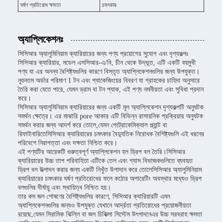
ঘর্ষণ প্রতিরোধ ক্ষমতা
চমৎকার
অ্যাপ্লিকেশনঃ
সিসিআর অ্যালুমিনিয়াম ক্যারিয়ারের জন্য পণ্য প্রয়োগের সুযোগ এবং দৃশ্যকল্পঃ
সিসিআর ক্যারিয়ার, মডেল এসসিআর-এ/বি, চীন থেকে উদ্ভূত, এটি একটি বহুমুখী
পণ্য যা এর অনন্য বৈশিষ্ট্যগুলির কারণে বিস্তৃত অ্যাপ্লিকেশনগুলির জন্য উপযুক্ত।
ন্যূনতম অর্ডার পরিমাণ 1 টন এবং প্যাকেজিংয়ের বিবরণ যা গ্রাহকের চাহিদা অনুসারে
তৈরি করা যেতে পারে, যেমন ড্রাম বা টন প্যাক, এই পণ্য নমনীয়তা এবং সুবিধা প্রদান
করে।
সিসিআর অ্যালুমিনিয়াম ক্যারিয়ারের জন্য একটি মূল অ্যাপ্লিকেশন দৃশ্যকল্পটি অনুঘটক
সমর্থন ক্ষেত্রে। এর মাঝারি pore আকার এটি বিভিন্ন রাসায়নিক প্রক্রিয়ায় অনুঘটক
সমর্থন করার জন্য আদর্শ করে তোলে,যেমন পেট্রোকেমিক্যাল প্ল্যান্ট বা
রিফাইনারিতেসিসিআর ক্যারিয়ারের চমৎকার বৈদ্যুতিক নিরোধক বৈশিষ্ট্যগুলি এই ধরনের
পরিবেশে নিরাপত্তা এবং দক্ষতা নিশ্চিত করে।
এই পণ্যটির আরেকটি গুরুত্বপূর্ণ অ্যাপ্লিকেশন হল ড্রিপ বল তৈরি।সিসিআর
ক্যারিয়ারের উচ্চ তাপ পরিবাহিতা এটিকে তেল এবং গ্যাস বিভাজকগুলিতে ব্যবহৃত
ড্রিপ বল উত্পাদন করার জন্য একটি নিখুঁত উপাদান করে তোলেসিসিআর অ্যালুমিনিয়াম
ক্যারিয়ারের চমৎকার ঘর্ষণ প্রতিরোধের ফলে কঠোর অপারেটিং অবস্থার মধ্যেও ড্রিপ
বলগুলির দীর্ঘায়ু এবং স্থায়িত্ব নিশ্চিত হয়।
তার কম জল শোষণের বৈশিষ্ট্যগুলির কারণে, সিসিআর ক্যারিয়ারটি এমন
অ্যাপ্লিকেশনগুলির জন্যও উপযুক্ত যেখানে আর্দ্রতা প্রতিরোধের প্রয়োজনীয়তা
রয়েছে,যেমন সিরামিক ঝিল্লি বা জল চিকিত্সা সিস্টেম উৎপাদনেএর উচ্চ সরবরাহ ক্ষমতা