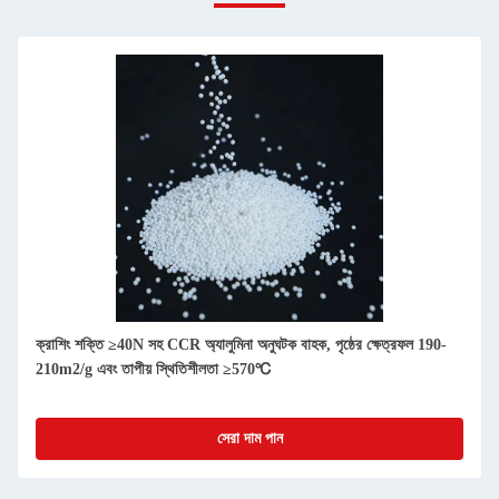
ক্রাশিং শক্তি ≥40N সহ CCR অ্যালুমিনা অনুঘটক বাহক, পৃষ্ঠের ক্ষেত্রফল 190-
210m2/g এবং তাপীয় স্থিতিশীলতা ≥570℃
সেরা দাম পান