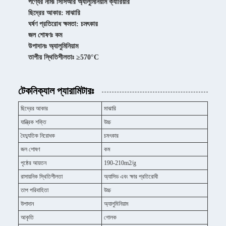
পণ্যের নামঃ সিসিআর অ্যালুমিনিয়াম ক্যারিয়ার
ছিদ্রের আকার: মাঝারি
ঘর্ষণ প্রতিরোধ ক্ষমতা: চমৎকার
জল শোষণঃ কম
উপাদানঃ অ্যালুমিনিয়াম
তাপীয় স্থিতিশীলতাঃ ≥570°C
টেকনিক্যাল প্যারামিটারঃ
ছিদ্রের আকার
মাঝারি
যান্ত্রিক শক্তি
উচ্চ
বৈদ্যুতিক নিরোধক
চমৎকার
জল শোষণ
কম
পৃষ্ঠের আয়তন
190-210m2/g
রাসায়নিক স্থিতিশীলতা
অ্যাসিড এবং ক্ষার প্রতিরোধী
তাপ পরিবাহিতা
উচ্চ
উপাদান
অ্যালুমিনিয়াম
আকৃতি
গোলক