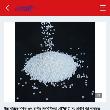
1
/1
উচ্চ যান্ত্রিক শক্তি এবং তাপীয় স্থিতিশীলতা ≥570°C সহ মাঝারি গর্ত আকারের