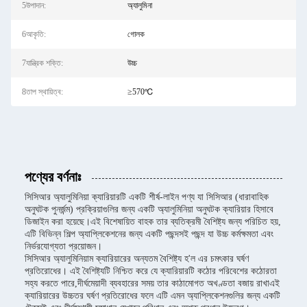
5উপাদান:
অ্যালুমিনা
6আকৃতি:
গোলক
7যান্ত্রিক শক্তি:
উচ্চ
8তাপ স্থায়িত্ব:
≥570℃
পণ্যের বর্ণনাঃ
সিসিআর অ্যালুমিনিয়া ক্যারিয়ারটি একটি শীর্ষ-লাইন পণ্য যা সিসিআর (ধারাবাহিক
অনুঘটক পুনর্জন্ম) প্রক্রিয়াগুলির জন্য একটি অ্যালুমিনিয়া অনুঘটক ক্যারিয়ার হিসাবে
ডিজাইন করা হয়েছে।এই বিশেষায়িত বাহক তার ব্যতিক্রমী বৈশিষ্ট্য জন্য পরিচিত হয়,
এটি বিভিন্ন শিল্প অ্যাপ্লিকেশনের জন্য একটি পছন্দসই পছন্দ যা উচ্চ কর্মক্ষমতা এবং
নির্ভরযোগ্যতা প্রয়োজন।
সিসিআর অ্যালুমিনিয়াম ক্যারিয়ারের অন্যতম বৈশিষ্ট্য হ'ল এর চমৎকার ঘর্ষণ
প্রতিরোধের। এই বৈশিষ্ট্যটি নিশ্চিত করে যে ক্যারিয়ারটি কঠোর পরিবেশের কঠোরতা
সহ্য করতে পারে,দীর্ঘমেয়াদী ব্যবহারের সময় তার কাঠামোগত অখণ্ডতা বজায় রাখাএই
ক্যারিয়ারের উচ্চতর ঘর্ষণ প্রতিরোধের ফলে এটি এমন অ্যাপ্লিকেশনগুলির জন্য একটি