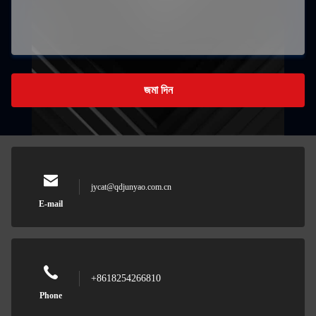
জমা দিন
jycat@qdjunyao.com.cn
E-mail
+8618254266810
Phone