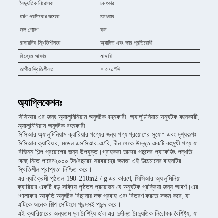
বৈদ্যুতিক নিরোধক
চমৎকার
ঘর্ষণ প্রতিরোধ ক্ষমতা
চমৎকার
জল শোষণ
কম
রাসায়নিক স্থিতিশীলতা
অ্যাসিড এবং ক্ষার প্রতিরোধী
ছিদ্রের আকার
মাঝারি
তাপীয় স্থিতিশীলতা
≥ ৫৭০°সি
অ্যাপ্লিকেশনঃ
সিসিআর এর জন্য অ্যালুমিনিয়াম অনুঘটক বহনকারী, অ্যালুমিনিয়াম অনুঘটক বহনকারী,
অ্যালুমিনিয়াম অনুঘটক বহনকারী
সিসিআর অ্যালুমিনিয়াম ক্যারিয়ার পণ্যের জন্য পণ্য প্রয়োগের সুযোগ এবং দৃশ্যকল্পঃ
সিসিআর ক্যারিয়ার, মডেল এসসিআর-এ/বি, চীন থেকে উদ্ভূত একটি বহুমুখী পণ্য যা
বিভিন্ন শিল্প প্রয়োগের জন্য উপযুক্ত।গ্রাহকরা তাদের পছন্দের প্যাকেজিং পদ্ধতি
বেছে নিতে পারেন২০০০ টন/বছরের সরবরাহের ক্ষমতা এই উচ্চমানের বাহনটির
স্থিতিশীল প্রাপ্যতা নিশ্চিত করে।
এর ব্যতিক্রমী পৃষ্ঠতল 190-210m2 / g এর কারণে, সিসিআর অ্যালুমিনিয়া
ক্যারিয়ার একটি বড় সক্রিয় পৃষ্ঠতল প্রয়োজন যে অনুঘটক প্রক্রিয়া জন্য আদর্শ।এর
গোলাকার আকৃতি অনুঘটক বিছানায় দক্ষ প্রবাহ এবং বিতরণ করতে সক্ষম করে, যা
এটিকে অনেক শিল্প সেটিংসে পছন্দসই পছন্দ করে।
এই ক্যারিয়ারের অন্যতম মূল বৈশিষ্ট্য হ'ল এর দুর্দান্ত বৈদ্যুতিক নিরোধক বৈশিষ্ট্য, যা