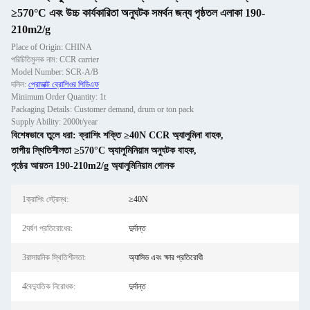
≥570°C এবং উচ্চ কার্যকারিতা অনুঘটক সমর্থন জন্য পৃষ্ঠতল এলাকা 190-
210m2/g
Place of Origin: CHINA
পরিচিতিমুলক নাম: CCR carrier
Model Number: SCR-A/B
দলিল:
প্রোডাক্ট ব্রোশিওর পিডিএফ
Minimum Order Quantity: 1t
Packaging Details: Customer demand, drum or ton pack
Supply Ability: 2000t/year
বিশেষভাবে তুলে ধরা:
ক্রাশিং শক্তি ≥40N CCR অ্যালুমিনা বাহক
,
তাপীয় স্থিতিশীলতা ≥570°C অ্যালুমিনিয়াম অনুঘটক বাহক
,
পৃষ্ঠের আয়তন 190-210m2/g অ্যালুমিনিয়াম গোলক
1ক্রাশিং স্ট্রেন্থ:
≥40N
2ঘর্ষণ প্রতিরোধের:
দুর্দান্ত
3রাসায়নিক স্থিতিশীলতা:
অ্যাসিড এবং ক্ষার প্রতিরোধী
4বৈদ্যুতিক নিরোধক:
দুর্দান্ত