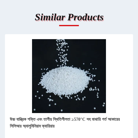
Similar Products
উচ্চ যান্ত্রিক শক্তি এবং তাপীয় স্থিতিশীলতা ≥570°C সহ মাঝারি গর্ত আকারের
সিসিআর অ্যালুমিনিয়াম ক্যারিয়ার