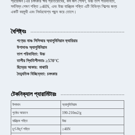
প্রয়োজন।এর চমৎকার ক্ষয় প্রতিরোধের, কম জল শোষণ, উচ্চ তাপ পরিবাহিতা,
সর্বনিম্ন পেষণ শক্তি ≥40N, এবং উচ্চ যান্ত্রিক শক্তি এটি বিভিন্ন শিল্পের জন্য
একটি বহুমুখী এবং নির্ভরযোগ্য পছন্দ করে তোলে।
বৈশিষ্ট্যঃ
পণ্যের নামঃ সিসিআর অ্যালুমিনিয়াম ক্যারিয়ার
উপাদানঃ অ্যালুমিনিয়াম
তাপ পরিবাহিতা: উচ্চ
তাপীয় স্থিতিশীলতাঃ ≥570°C
ছিদ্রের আকার: মাঝারি
বৈদ্যুতিক বিচ্ছিন্নতা: চমৎকার
টেকনিক্যাল প্যারামিটারঃ
উপাদান
অ্যালুমিনিয়াম
পৃষ্ঠের আয়তন
190-210m2/g
যান্ত্রিক শক্তি
উচ্চ
চূর্ণ-বিচূর্ণ শক্তি
≥40N