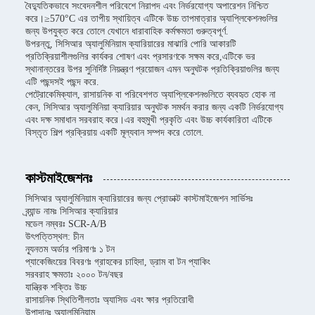
বৈদ্যুতিকভাবে সংবেদনশীল পরিবেশে নিরাপদ এবং নির্ভরযোগ্য অপারেশন নিশ্চিত
করে।≥570°C এর তাপীয় স্থায়িত্ব এটিকে উচ্চ তাপমাত্রার অ্যাপ্লিকেশনগুলির
জন্য উপযুক্ত করে তোলে যেখানে ধারাবাহিক কর্মক্ষমতা গুরুত্বপূর্ণ.
উপরন্তু, সিসিআর অ্যালুমিনিয়াম ক্যারিয়ারের মাঝারি পোরি আকারটি
প্রতিক্রিয়াশীলগুলির কার্যকর শোষণ এবং প্রসারণকে সক্ষম করে,এটিকে ভর
স্থানান্তরের উপর সুনির্দিষ্ট নিয়ন্ত্রণ প্রয়োজন এমন অনুঘটক প্রতিক্রিয়াগুলির জন্য
এটি পছন্দসই পছন্দ করে.
পেট্রোকেমিক্যাল, রাসায়নিক বা পরিবেশগত অ্যাপ্লিকেশনগুলিতে ব্যবহৃত হোক না
কেন, সিসিআর অ্যালুমিনিয়া ক্যারিয়ার অনুঘটক সমর্থন করার জন্য একটি নির্ভরযোগ্য
এবং দক্ষ সমাধান সরবরাহ করে।এর বহুমুখী প্রকৃতি এবং উচ্চ কার্যকারিতা এটিকে
বিস্তৃত শিল্প প্রক্রিয়ায় একটি মূল্যবান সম্পদ করে তোলে.
কাস্টমাইজেশনঃ
সিসিআর অ্যালুমিনিয়াম ক্যারিয়ারের জন্য প্রোডাক্ট কাস্টমাইজেশন সার্ভিসঃ
ব্র্যান্ড নামঃ সিসিআর ক্যারিয়ার
মডেল নম্বরঃ SCR-A/B
উৎপত্তিস্থল: চীন
ন্যূনতম অর্ডার পরিমাণঃ ১ টন
প্যাকেজিংয়ের বিবরণঃ গ্রাহকের চাহিদা, ড্রাম বা টন প্যাকিং
সরবরাহ ক্ষমতাঃ ২০০০ টন/বছর
যান্ত্রিক শক্তিঃ উচ্চ
রাসায়নিক স্থিতিশীলতাঃ অ্যাসিড এবং ক্ষার প্রতিরোধী
উপাদানঃ অ্যালুমিনিয়াম