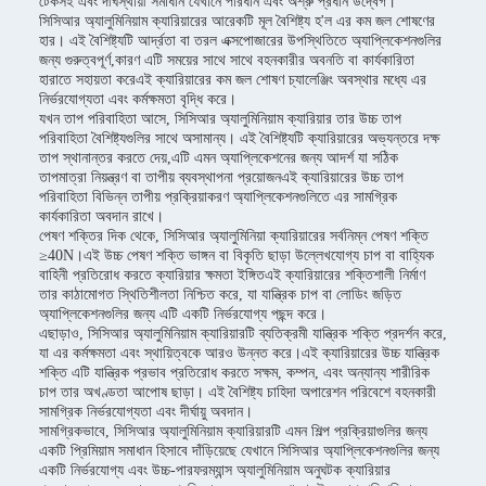
টেকসই এবং দীর্ঘস্থায়ী সমাধান যেখানে পরিধান এবং অশ্রু প্রধান উদ্বেগ।
সিসিআর অ্যালুমিনিয়াম ক্যারিয়ারের আরেকটি মূল বৈশিষ্ট্য হ'ল এর কম জল শোষণের
হার। এই বৈশিষ্ট্যটি আর্দ্রতা বা তরল এক্সপোজারের উপস্থিতিতে অ্যাপ্লিকেশনগুলির
জন্য গুরুত্বপূর্ণ,কারণ এটি সময়ের সাথে সাথে বহনকারীর অবনতি বা কার্যকারিতা
হারাতে সহায়তা করেএই ক্যারিয়ারের কম জল শোষণ চ্যালেঞ্জিং অবস্থার মধ্যে এর
নির্ভরযোগ্যতা এবং কর্মক্ষমতা বৃদ্ধি করে।
যখন তাপ পরিবাহিতা আসে, সিসিআর অ্যালুমিনিয়াম ক্যারিয়ার তার উচ্চ তাপ
পরিবাহিতা বৈশিষ্ট্যগুলির সাথে অসামান্য। এই বৈশিষ্ট্যটি ক্যারিয়ারের অভ্যন্তরে দক্ষ
তাপ স্থানান্তর করতে দেয়,এটি এমন অ্যাপ্লিকেশনের জন্য আদর্শ যা সঠিক
তাপমাত্রা নিয়ন্ত্রণ বা তাপীয় ব্যবস্থাপনা প্রয়োজনএই ক্যারিয়ারের উচ্চ তাপ
পরিবাহিতা বিভিন্ন তাপীয় প্রক্রিয়াকরণ অ্যাপ্লিকেশনগুলিতে এর সামগ্রিক
কার্যকারিতা অবদান রাখে।
পেষণ শক্তির দিক থেকে, সিসিআর অ্যালুমিনিয়া ক্যারিয়ারের সর্বনিম্ন পেষণ শক্তি
≥40N।এই উচ্চ পেষণ শক্তি ভাঙ্গন বা বিকৃতি ছাড়া উল্লেখযোগ্য চাপ বা বাহ্যিক
বাহিনী প্রতিরোধ করতে ক্যারিয়ার ক্ষমতা ইঙ্গিতএই ক্যারিয়ারের শক্তিশালী নির্মাণ
তার কাঠামোগত স্থিতিশীলতা নিশ্চিত করে, যা যান্ত্রিক চাপ বা লোডিং জড়িত
অ্যাপ্লিকেশনগুলির জন্য এটি একটি নির্ভরযোগ্য পছন্দ করে।
এছাড়াও, সিসিআর অ্যালুমিনিয়াম ক্যারিয়ারটি ব্যতিক্রমী যান্ত্রিক শক্তি প্রদর্শন করে,
যা এর কর্মক্ষমতা এবং স্থায়িত্বকে আরও উন্নত করে।এই ক্যারিয়ারের উচ্চ যান্ত্রিক
শক্তি এটি যান্ত্রিক প্রভাব প্রতিরোধ করতে সক্ষম, কম্পন, এবং অন্যান্য শারীরিক
চাপ তার অখণ্ডতা আপোষ ছাড়া। এই বৈশিষ্ট্য চাহিদা অপারেশন পরিবেশে বহনকারী
সামগ্রিক নির্ভরযোগ্যতা এবং দীর্ঘায়ু অবদান।
সামগ্রিকভাবে, সিসিআর অ্যালুমিনিয়াম ক্যারিয়ারটি এমন শিল্প প্রক্রিয়াগুলির জন্য
একটি প্রিমিয়াম সমাধান হিসাবে দাঁড়িয়েছে যেখানে সিসিআর অ্যাপ্লিকেশনগুলির জন্য
একটি নির্ভরযোগ্য এবং উচ্চ-পারফরম্যান্স অ্যালুমিনিয়াম অনুঘটক ক্যারিয়ার