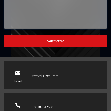
Soumettre
jycat@qdjunyao.com.cn
E-mail
+8618254266810