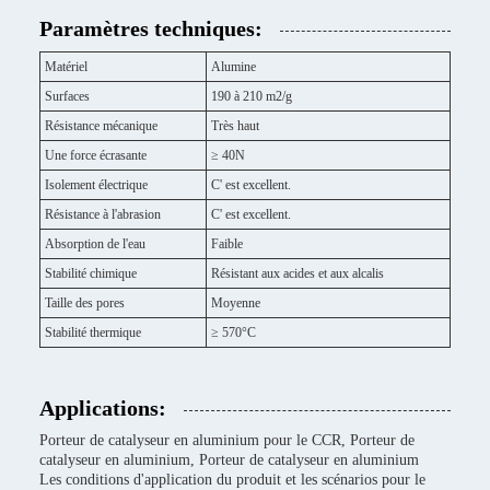
Paramètres techniques:
Matériel
Alumine
Surfaces
190 à 210 m2/g
Résistance mécanique
Très haut
Une force écrasante
≥ 40N
Isolement électrique
C' est excellent.
Résistance à l'abrasion
C' est excellent.
Absorption de l'eau
Faible
Stabilité chimique
Résistant aux acides et aux alcalis
Taille des pores
Moyenne
Stabilité thermique
≥ 570°C
Applications:
Porteur de catalyseur en aluminium pour le CCR, Porteur de
catalyseur en aluminium, Porteur de catalyseur en aluminium
Les conditions d'application du produit et les scénarios pour le