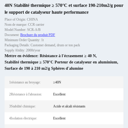
40N Stabilité thermique ≥ 570°C et surface 190-210m2/g pour
le support de catalyseur haute performance
Place of Origin: CHINA
Nom de marque: CCR carrier
Model Number: SCR-A/B
Document:
Brochure du produit PDF
Minimum Order Quantity: 1t
Packaging Details: Customer demand, drum or ton pack
Supply Ability: 2000t/year
Mettre en évidence:
Résistance à l'écrasement ≥ 40 N
,
Stabilité thermique ≥ 570°C Porteur de catalyseur en aluminium
,
Surface de 190 à 210 m2/g Sphères d'alumine
1résistance au broyage:
≥40N
2Résistance à l'abrasion:
Excellent
3Stabilité chimique:
Acide et alcali résistants
4Isolation électrique:
Excellent