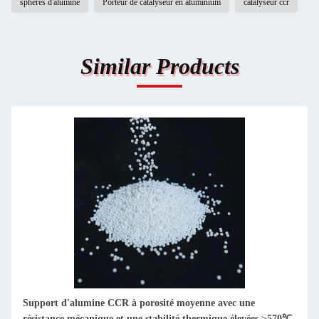
sphères d'alumine
Porteur de catalyseur en aluminium
catalyseur ccr
Similar Products
Support d'alumine CCR à porosité moyenne avec une
résistance mécanique et une stabilité thermique élevées ≥570℃