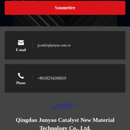
Soumettre
jycat@qdjunyao.com.cn
E-mail
+8618254266810
Phone
Qingdao Junyao Catalyst New Material
Technology Co., Ltd.