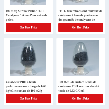
100 M2/g Surface Platine PDH
PETG film rétrécissant rouleaux de
Catalyseur 1,6 mm Pour usine de
catalyseur à base de platine avec
pellets
des granulés de catalyseur de
platine
Get Best Price
Get Best Price
Catalyseur PDH à haute
100 M2/G de surface Pellets de
performance avec charge de 0,63
catalyseur PDH avec une densité
kg/m3 et surface de 100 m2/g
totale de 0,62 G/Cm3
Get Best Price
Get Best Price