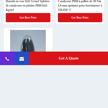
Densité en vrac 0,62 G/cm3 Sphères
Catalyseur PDH à pellets de 20 Nm
de catalyseur en platine PDH 0,63
1,6 mm optimisé pour fonctionner à
Kg/m3
550-650 °C
Get Best Price
Get Best Price
Get A Quote
JYCAT Catalyseur sphérique de
Pdh haute résistance et uniformité
catalyse du platine
Get Best Price