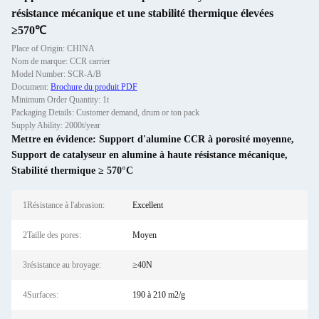
résistance mécanique et une stabilité thermique élevées
≥570℃
Place of Origin: CHINA
Nom de marque: CCR carrier
Model Number: SCR-A/B
Document:
Brochure du produit PDF
Minimum Order Quantity: 1t
Packaging Details: Customer demand, drum or ton pack
Supply Ability: 2000t/year
Mettre en évidence:
Support d'alumine CCR à porosité moyenne
,
Support de catalyseur en alumine à haute résistance mécanique
,
Stabilité thermique ≥ 570°C
1Résistance à l'abrasion:
Excellent
2Taille des pores:
Moyen
3résistance au broyage:
≥40N
4Surfaces:
190 à 210 m2/g