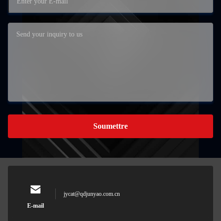
Soumettre
jycat@qdjunyao.com.cn
E-mail