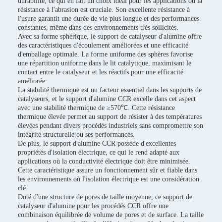
durabilité, ce qui en fait un choix idéal pour les applications où la
résistance à l'abrasion est cruciale. Son excellente résistance à
l'usure garantit une durée de vie plus longue et des performances
constantes, même dans des environnements très sollicités.
Avec sa forme sphérique, le support de catalyseur d'alumine offre
des caractéristiques d'écoulement améliorées et une efficacité
d'emballage optimale. La forme uniforme des sphères favorise
une répartition uniforme dans le lit catalytique, maximisant le
contact entre le catalyseur et les réactifs pour une efficacité
améliorée.
La stabilité thermique est un facteur essentiel dans les supports de
catalyseurs, et le support d'alumine CCR excelle dans cet aspect
avec une stabilité thermique de ≥570℃. Cette résistance
thermique élevée permet au support de résister à des températures
élevées pendant divers procédés industriels sans compromettre son
intégrité structurelle ou ses performances.
De plus, le support d'alumine CCR possède d'excellentes
propriétés d'isolation électrique, ce qui le rend adapté aux
applications où la conductivité électrique doit être minimisée.
Cette caractéristique assure un fonctionnement sûr et fiable dans
les environnements où l'isolation électrique est une considération
clé.
Doté d'une structure de pores de taille moyenne, ce support de
catalyseur d'alumine pour les procédés CCR offre une
combinaison équilibrée de volume de pores et de surface. La taille