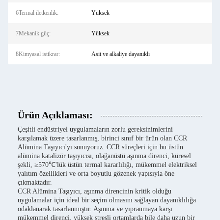
6Termal iletkenlik:
Yüksek
7Mekanik güç:
Yüksek
8Kimyasal istikrar:
Asit ve alkaliye dayanıklı
Ürün Açıklaması:
Çeşitli endüstriyel uygulamaların zorlu gereksinimlerini
karşılamak üzere tasarlanmış, birinci sınıf bir ürün olan CCR
Alümina Taşıyıcı'yı sunuyoruz. CCR süreçleri için bu üstün
alümina katalizör taşıyıcısı, olağanüstü aşınma direnci, küresel
şekli, ≥570℃'lük üstün termal kararlılığı, mükemmel elektriksel
yalıtım özellikleri ve orta boyutlu gözenek yapısıyla öne
çıkmaktadır.
CCR Alümina Taşıyıcı, aşınma direncinin kritik olduğu
uygulamalar için ideal bir seçim olmasını sağlayan dayanıklılığa
odaklanarak tasarlanmıştır. Aşınma ve yıpranmaya karşı
mükemmel direnci, yüksek stresli ortamlarda bile daha uzun bir