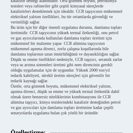
katalizör desteği alanındadır. Orta gözenek boyutu, petrokimya
tesisleri veya rafineriler gibi çeşitli kimyasal süreçlerde
katalizörleri desteklemek için idealdir. CCR taşıyıcının mükemmel
elektriksel yalıtım özellikleri, bu tür ortamlarda güvenliği ve
verimliliği sağlar.
Bu ürün için bir diğer önemli uygulama durumu, damlama topları
üretimidir. CCR taşıyıcının yüksek termal iletkenliği, onu petrol
ve gaz ayırıcılarında kullanılan damlama topları üretimi için
mükemmel bir malzeme yapar. CCR alümina taşıyıcının
mükemmel aşınma direnci, zorlu çalışma koşullarında bile
damlama toplarının uzun ömürlülüğünü ve dayanıklılığını sağlar.
Düşük su emme özellikleri nedeniyle, CCR taşıyıcı, seramik zarlar
veya su arıtma sistemleri üretimi gibi nem direncinin gerekli
olduğu uygulamalar için de uygundur. Yüksek 2000 ton/yıl
tedarik kabiliyeti, sürekli üretim süreçleri için güvenilir bir
tedarik kaynağı sağlar.
Özetle, orta gözenek boyutu, mükemmel elektriksel yalıtım,
aşınma direnci, düşük su emme ve yüksek termal iletkenlik dahil
olmak üzere benzersiz niteliklerinin kombinasyonu ile CCR
alümina taşıyıcı, kimya tesislerindeki katalizör desteğinden petrol
ve gaz ayırıcıları için damlama topları üretimine kadar çeşitli
senaryolarda uygulama bulan çok yönlü bir üründür.
Özelleştirme: