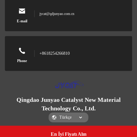
jycat@qdjunyao.com.cn
E-mail
+8618254266810
Phone
Qingdao Junyao Catalyst New Material
Technology Co., Ltd.
En İyi Fiyatı Alın
Get a Quote
Qingdao Junyao Catalyst New Material Technology Co., Ltd.