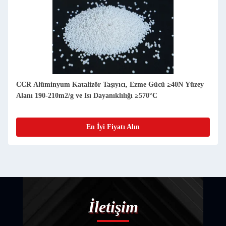
CCR Alüminyum Katalizör Taşıyıcı, Ezme Gücü ≥40N Yüzey
Alanı 190-210m2/g ve Isı Dayanıklılığı ≥570°C
En İyi Fiyatı Alın
İletişim