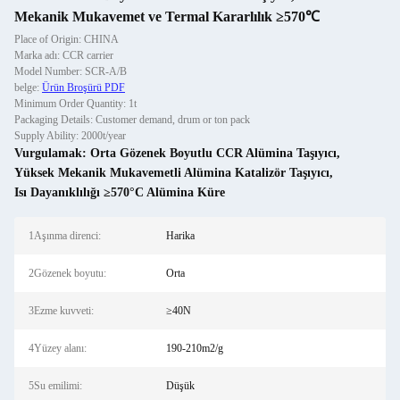
Mekanik Mukavemet ve Termal Kararlılık ≥570℃
Place of Origin: CHINA
Marka adı: CCR carrier
Model Number: SCR-A/B
belge:
Ürün Broşürü PDF
Minimum Order Quantity: 1t
Packaging Details: Customer demand, drum or ton pack
Supply Ability: 2000t/year
Vurgulamak:
Orta Gözenek Boyutlu CCR Alümina Taşıyıcı
,
Yüksek Mekanik Mukavemetli Alümina Katalizör Taşıyıcı
,
Isı Dayanıklılığı ≥570°C Alümina Küre
1Aşınma direnci:
Harika
2Gözenek boyutu:
Orta
3Ezme kuvveti:
≥40N
4Yüzey alanı:
190-210m2/g
5Su emilimi:
Düşük