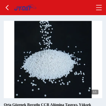
1
/1
Orta Gözenek Boyutlu CCR Alümina Taşıyıcı, Yüksek