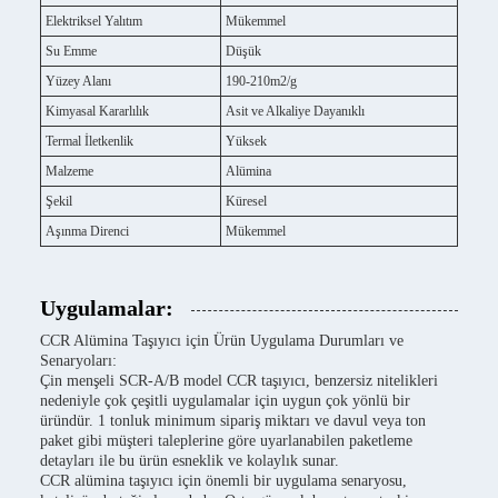
Elektriksel Yalıtım
Mükemmel
Su Emme
Düşük
Yüzey Alanı
190-210m2/g
Kimyasal Kararlılık
Asit ve Alkaliye Dayanıklı
Termal İletkenlik
Yüksek
Malzeme
Alümina
Şekil
Küresel
Aşınma Direnci
Mükemmel
Uygulamalar:
CCR Alümina Taşıyıcı için Ürün Uygulama Durumları ve
Senaryoları:
Çin menşeli SCR-A/B model CCR taşıyıcı, benzersiz nitelikleri
nedeniyle çok çeşitli uygulamalar için uygun çok yönlü bir
üründür. 1 tonluk minimum sipariş miktarı ve davul veya ton
paket gibi müşteri taleplerine göre uyarlanabilen paketleme
detayları ile bu ürün esneklik ve kolaylık sunar.
CCR alümina taşıyıcı için önemli bir uygulama senaryosu,