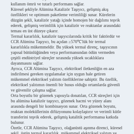
kullanım ömrü ve tutarlı performans sağlar.
Küresel şekliyle Alümina Katalizör Taşıyıcı, gelişmiş akış
özellikleri ve optimum paketleme verimliliği sunar. Kürelerin
düzgün şekli, katalizör yatağı içinde homojen bir dağılımı teşvik
ederek, gelişmiş verimlilik için katalizör ve reaktanlar arasındaki
teması en üst düzeye çıkarır.
Termal kararlılık, katalizör taşıyıcılarında kritik bir faktördür ve
CCR Alümina Taşıyıcı, bu açıdan ≥570℃'lük bir termal
kararlılıkla mükemmeldir. Bu yüksek termal direnç, taşıyıcının
yapısal bütünlüğünden veya performansından ödün vermeden
çeşitli endüstriyel süreçler sırasında yüksek sıcaklıklara
dayanmasını sağlar.
Ayrıca, CCR Alümina Taşıyıcı, elektriksel iletkenliğin en aza
indirilmesi gereken uygulamalar için uygun hale getiren
mükemmel elektriksel yalıtım özelliklerine sahiptir. Bu özellik,
elektriksel yalıtımın önemli bir husus olduğu ortamlarda güvenli
ve güvenilir çalışma sağlar.
Orta boyutlu bir gözenek yapısıyla donatılan, CCR süreçleri için
bu alümina katalizör taşıyıcı, gözenek hacmi ve yüzey alanı
arasında dengeli bir kombinasyon sunar. Orta gözenek boyutu,
reaktan moleküllerinin difüzyonunu kolaylaştırır ve verimli kütle
transferini teşvik ederek, gelişmiş katalitik performansa katkıda
bulunur.
Özetle, CCR Alümina Taşıyıcı, olağanüstü aşınma direnci, küresel
şekil, üstün termal kararlılık, mükemmel elektriksel yalıtım ve