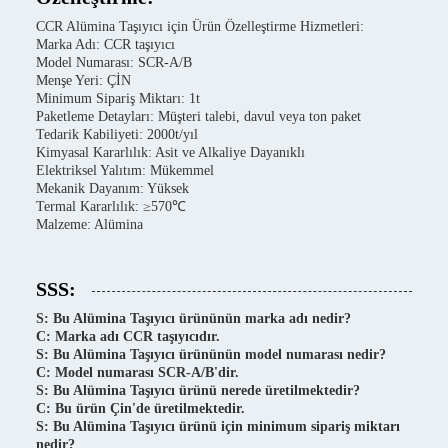
CCR Alümina Taşıyıcı için Ürün Özelleştirme Hizmetleri:
Marka Adı: CCR taşıyıcı
Model Numarası: SCR-A/B
Menşe Yeri: ÇİN
Minimum Sipariş Miktarı: 1t
Paketleme Detayları: Müşteri talebi, davul veya ton paket
Tedarik Kabiliyeti: 2000t/yıl
Kimyasal Kararlılık: Asit ve Alkaliye Dayanıklı
Elektriksel Yalıtım: Mükemmel
Mekanik Dayanım: Yüksek
Termal Kararlılık: ≥570℃
Malzeme: Alümina
SSS:
S: Bu Alümina Taşıyıcı ürününün marka adı nedir?
C: Marka adı CCR taşıyıcıdır.
S: Bu Alümina Taşıyıcı ürününün model numarası nedir?
C: Model numarası SCR-A/B'dir.
S: Bu Alümina Taşıyıcı ürünü nerede üretilmektedir?
C: Bu ürün Çin'de üretilmektedir.
S: Bu Alümina Taşıyıcı ürünü için minimum sipariş miktarı
nedir?