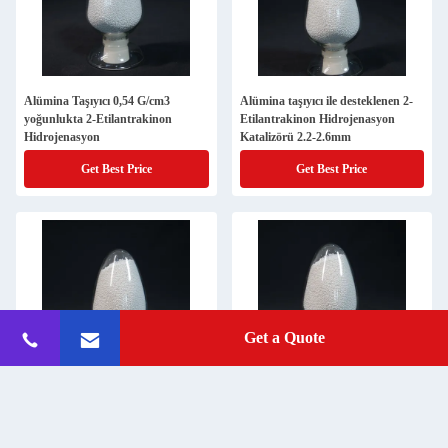
Alümina Taşıyıcı 0,54 G/cm3
Alümina taşıyıcı ile desteklenen 2-
yoğunlukta 2-Etilantrakinon
Etilantrakinon Hidrojenasyon
Hidrojenasyon
Katalizörü 2.2-2.6mm
Get Best Price
Get Best Price
Get a Quote
2-Etilantrakinon Hidrojenasyon
Çeşitli gereksinimlere göre özel
Alümina Taşıyıcı Katalizörü Kuru
olarak tasarlanmış çözünmez 2-
Depolama için Saflık
Etilanthraquinone Hidrojenasyon
Alümina Taşıyıcı