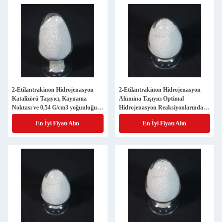
2-Etilantrakinon Hidrojenasyon
2-Etilantrakinon Hidrojenasyon
Katalizörü Taşıyıcı, Kaynama
Alümina Taşıyıcı Optimal
Noktası ve 0,54 G/cm3 yoğunluğu
Hidrojenasyon Reaksiyonlarında
bulunmuyor
Verimliliği Artıran
En İyi Fiyatı Alın
En İyi Fiyatı Alın