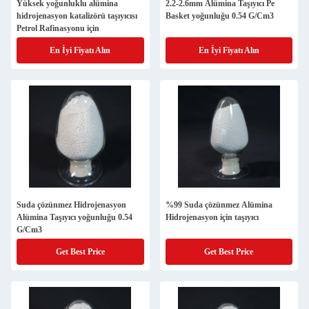
Yüksek yoğunluklu alümina
2.2-2.6mm Alümina Taşıyıcı Pe
hidrojenasyon katalizörü taşıyıcısı
Basket yoğunluğu 0.54 G/Cm3
Petrol Rafinasyonu için
En İyi Fiyatı Alın
En İyi Fiyatı Alın
Suda çözünmez Hidrojenasyon
%99 Suda çözünmez Alümina
Alümina Taşıyıcı yoğunluğu 0.54
Hidrojenasyon için taşıyıcı
G/Cm3
Get Best Price
Get Best Price