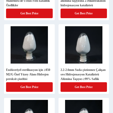
Malzemesi ile Üstün Foto katalitik
alümina taşıyıcıda 2-etilantrakinon
Özellikler
hidrojenasyon katalizörü
Get Best Price
Get Best Price
Endüstriyel sterilizasyon için ≥850
2.2-2.6mm Suda çözünmez Çalışan
M2/G Özel Yüzey Alanı Hidrojen
sıvı Hidrojenasyon Katalizörü
peroksit çözeltisi
Alümina Taşıyıcı ≥99% Saflık
Get Best Price
Get Best Price