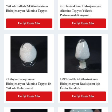
Yüksek Saflıklı 2-Etilantrakinon
2-Etilantrakinon Hidrojenasyon
Hidrojenasyon Alümina Taşıyıcı
Alümina Taşıyıcı Yüksek
Performanslı Kimyasal
Reaksiyonlar İçin Üstün Katalizör
En İyi Fiyatı Alın
En İyi Fiyatı Alın
2 Ethylanthraquinone
≥99% Saflık 2-Etilantrakinon
Hidrojenasyon Alumina Taşıyıcı ile
Hidrojenasyon Reaksiyonu için
Yüksek Performanslı
Üstün Katalizör
Hidrojenasyon Deneyimleri
En İyi Fiyatı Alın
En İyi Fiyatı Alın