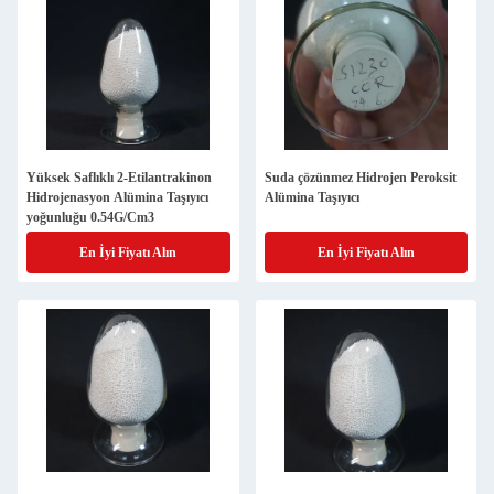
Yüksek Saflıklı 2-Etilantrakinon
Suda çözünmez Hidrojen Peroksit
Hidrojenasyon Alümina Taşıyıcı
Alümina Taşıyıcı
yoğunluğu 0.54G/Cm3
En İyi Fiyatı Alın
En İyi Fiyatı Alın