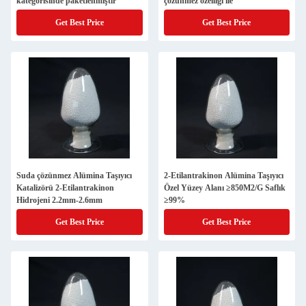
kategorisinde paketlenmiştir
çözünmez özelliği ile
Get Best Price
Get Best Price
Suda çözünmez Alümina Taşıyıcı
2-Etilantrakinon Alümina Taşıyıcı
Katalizörü 2-Etilantrakinon
Özel Yüzey Alanı ≥850M2/G Saflık
Hidrojeni 2.2mm-2.6mm
≥99%
Get Best Price
Get Best Price