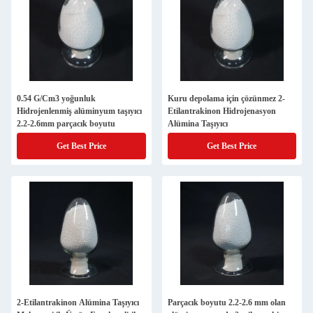
0.54 G/Cm3 yoğunluk
Kuru depolama için çözünmez 2-
Hidrojenlenmiş alüminyum taşıyıcı
Etilantrakinon Hidrojenasyon
2.2-2.6mm parçacık boyutu
Alümina Taşıyıcı
Get Best Price
Get Best Price
2-Etilantrakinon Alümina Taşıyıcı
Parçacık boyutu 2.2-2.6 mm olan