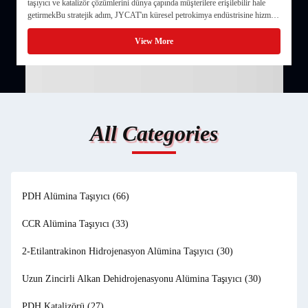
ün
taşıyıcı ve katalizör çözümlerini dünya çapında müşterilere erişilebilir hale
m
getirmekBu stratejik adım, JYCAT'ın küresel petrokimya endüstrisine hizmet
s
etmek ve uluslararası işbirlikleri teşvik etmek konusundaki taahhüdünü
m
vurgular.
View More
na
nu
All Categories
i
g
PDH Alümina Taşıyıcı
(66)
CCR Alümina Taşıyıcı
(33)
e
2-Etilantrakinon Hidrojenasyon Alümina Taşıyıcı
(30)
Uzun Zincirli Alkan Dehidrojenasyonu Alümina Taşıyıcı
(30)
a
PDH Katalizörü
(27)