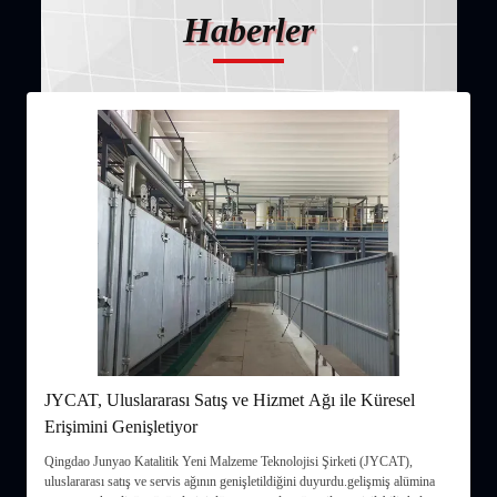
Haberler
JYCAT, Uluslararası Satış ve Hizmet Ağı ile Küresel
J
Erişimini Genişletiyor
M
Qingdao Junyao Katalitik Yeni Malzeme Teknolojisi Şirketi (JYCAT),
Q
uluslararası satış ve servis ağının genişletildiğini duyurdu.gelişmiş alümina
h