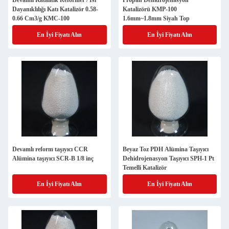
Devamlı Katalitik Reformer / Isı
Propan Dehidrojenasyon
Dayanıklılığı Katı Katalizör 0.58-
Katalizörü KMP-100
0.66 Cm3/g KMC-100
1.6mm~1.8mm Siyah Top
En İyi Fiyatı Alın
En İyi Fiyatı Alın
Devamlı reform taşıyıcı CCR
Beyaz Toz PDH Alümina Taşıyıcı
Alümina taşıyıcı SCR-B 1/8 inç
Dehidrojenasyon Taşıyıcı SPH-1 Pt
Temelli Katalizör
En İyi Fiyatı Alın
En İyi Fiyatı Alın