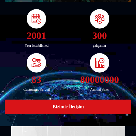
2001
300
Year Established
çalışanlar
83
80000000
Customers Served
Annual Sales
Bizimle İletişim