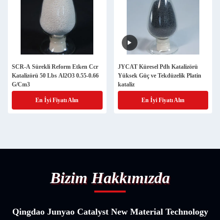
SCR-A Sürekli Reform Etken Ccr
JYCAT Küresel Pdh Katalizörü
Katalizörü 50 Lbs Al2O3 0.55-0.66
Yüksek Güç ve Tekdüzelik Platin
G/Cm3
kataliz
En İyi Fiyatı Alın
En İyi Fiyatı Alın
Bizim Hakkımızda
Qingdao Junyao Catalyst New Material Technology