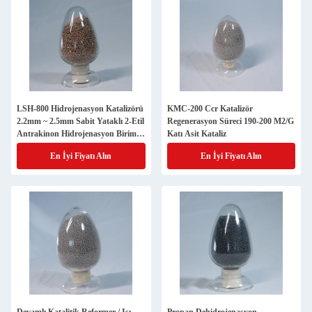
LSH-800 Hidrojenasyon Katalizörü
KMC-200 Ccr Katalizör
2.2mm ~ 2.5mm Sabit Yataklı 2-Etil
Regenerasyon Süreci 190-200 M2/G
Antrakinon Hidrojenasyon Birimi
Katı Asit Kataliz
için
En İyi Fiyatı Alın
En İyi Fiyatı Alın