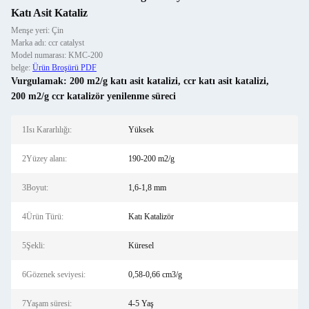
Katı Asit Kataliz
Menşe yeri: Çin
Marka adı: ccr catalyst
Model numarası: KMC-200
belge:
Ürün Broşürü PDF
Vurgulamak:
200 m2/g katı asit katalizi
,
ccr katı asit katalizi
,
200 m2/g ccr katalizör yenilenme süreci
1Isı Kararlılığı:
Yüksek
2Yüzey alanı:
190-200 m2/g
3Boyut:
1,6-1,8 mm
4Ürün Türü:
Katı Katalizör
5Şekli:
Küresel
6Gözenek seviyesi:
0,58-0,66 cm3/g
7Yaşam süresi:
4-5 Yaş