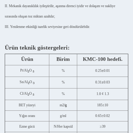
II. Mekanik dayanıklılık iyileştirilir, aşınma direnci iyidir ve dolaşım ve nakliye
sırasında oluşan toz miktarı azaltılır;
III. Yenilenme etkinliği tazelik seviyesine geri döndürülebilir.
Ürün teknik göstergeleri:
Ürün
Birim
KMC-100 hedefi.
Pt/Al
O.
%
0.25
±
0.01
2
3
Sn/Al
O.
%
0.31
±
0.03
2
3
Cl/Al
O.
%
1.0 ¢ 1.3
2
3
BET yüzeyi
m2
/g
185±10
Yığın oranı
g/ml
0.65±0.02
Ezme gücü
N/Her kapsül
≥39