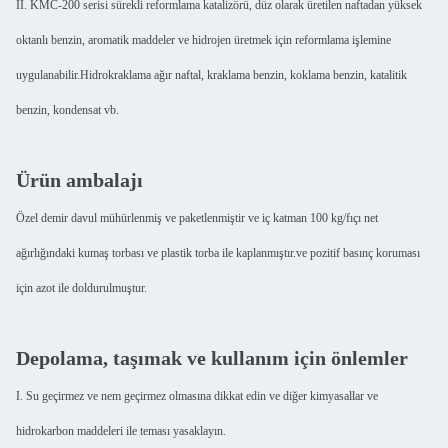
II. KMC-200 serisi sürekli reformlama katalizörü, düz olarak üretilen naftadan yüksek
oktanlı benzin, aromatik maddeler ve hidrojen üretmek için reformlama işlemine
uygulanabilir.Hidrokraklama ağır naftal, kraklama benzin, koklama benzin, katalitik
benzin, kondensat vb.
Ürün ambalajı
Özel demir davul mühürlenmiş ve paketlenmiştir ve iç katman 100 kg/fıçı net
ağırlığındaki kumaş torbası ve plastik torba ile kaplanmıştır.ve pozitif basınç koruması
için azot ile doldurulmuştur.
Depolama, taşımak ve kullanım için önlemler
I. Su geçirmez ve nem geçirmez olmasına dikkat edin ve diğer kimyasallar ve
hidrokarbon maddeleri ile teması yasaklayın.