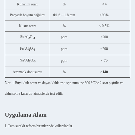
Kullanım oranı
%
< 4
Parçacık boyutu dağılımı
Φ1.6 ∼1.8 mm
>98%
Kusur oranı
%
< 0,5%
Si/ Al
O.
ppm
<200
2
3
Fe/ Al
O.
ppm
<200
2
3
Na/ Al
O.
ppm
< 70
2
3
Aromatik dönüşümü
%
>
140
Not: 1 Büyüklük oranı ve dayanıklılık testi için numune 600 °C'de 2 saat pişirilir ve
daha sonra kuru bir atmosferde test edilir.
Uygulama Alanı
I. Tüm sürekli reform birimlerinde kullanılabilir.