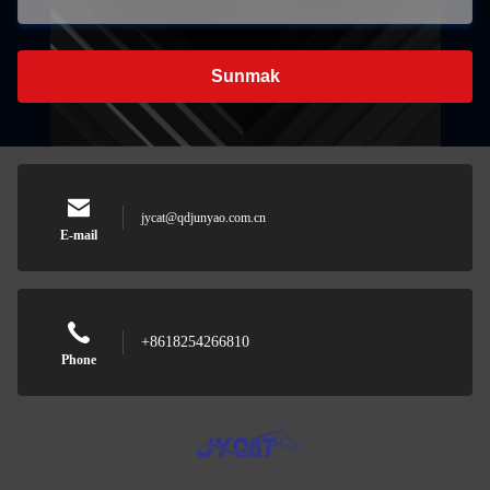
Sunmak
jycat@qdjunyao.com.cn
E-mail
+8618254266810
Phone