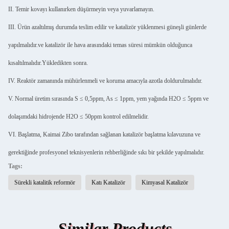
II. Temir kovayı kullanırken düşürmeyin veya yuvarlamayın.
III. Ürün azaltılmış durumda teslim edilir ve katalizör yüklenmesi güneşli günlerde
yapılmalıdır.ve katalizör ile hava arasındaki temas süresi mümkün olduğunca
kısaltılmalıdır.Yükledikten sonra.
IV. Reaktör zamanında mühürlenmeli ve koruma amacıyla azotla doldurulmalıdır.
V. Normal üretim sırasında S ≤ 0,5ppm, As ≤ 1ppm, yem yağında H2O ≤ 5ppm ve
dolaşımdaki hidrojende H2O ≤ 50ppm kontrol edilmelidir.
VI. Başlatma, Kaimai Zibo tarafından sağlanan katalizör başlatma kılavuzuna ve
gerektiğinde profesyonel teknisyenlerin rehberliğinde sıkı bir şekilde yapılmalıdır.
Tags:
Sürekli katalitik reformör
Katı Katalizör
Kimyasal Katalizör
Similar Products