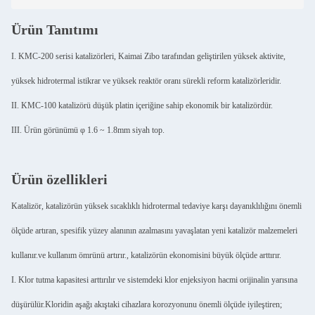
Ürün Tanıtımı
I. KMC-200 serisi katalizörleri, Kaimai Zibo tarafından geliştirilen yüksek aktivite,
yüksek hidrotermal istikrar ve yüksek reaktör oranı sürekli reform katalizörleridir.
II. KMC-100 katalizörü düşük platin içeriğine sahip ekonomik bir katalizördür.
III. Ürün görünümü φ 1.6 ~ 1.8mm siyah top.
Ürün özellikleri
Katalizör, katalizörün yüksek sıcaklıklı hidrotermal tedaviye karşı dayanıklılığını önemli
ölçüde artıran, spesifik yüzey alanının azalmasını yavaşlatan yeni katalizör malzemeleri
kullanır.ve kullanım ömrünü artırır., katalizörün ekonomisini büyük ölçüde arttırır.
I. Klor tutma kapasitesi arttırılır ve sistemdeki klor enjeksiyon hacmi orijinalin yarısına
düşürülür.Kloridin aşağı akıştaki cihazlara korozyonunu önemli ölçüde iyileştiren;