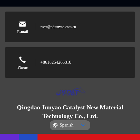
jycat@qdjunyao.com.cn
E-mail
+8618254266810
Phone
Qingdao Junyao Catalyst New Material
Technology Co., Ltd.
Spanish