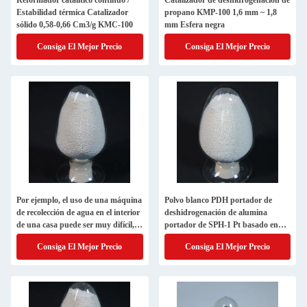
Reformador catalítico continuo /
Catalizador de deshidrogenación de
Estabilidad térmica Catalizador
propano KMP-100 1,6 mm ~ 1,8
sólido 0,58-0,66 Cm3/g KMC-100
mm Esfera negra
Consiga El Mejor Precio
Consiga El Mejor Precio
Por ejemplo, el uso de una máquina
Polvo blanco PDH portador de
de recolección de agua en el interior
deshidrogenación de alumina
de una casa puede ser muy difícil,
portador de SPH-1 Pt basado en
ya que el uso de una máquina de
catalizador
Consiga El Mejor Precio
Consiga El Mejor Precio
recolección de agua en el interior de
una casa es difícil.