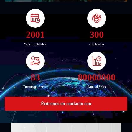
2001
300
Year Established
empleados
83
80000000
Customers Served
Annual Sales
Éntrenos en contacto con