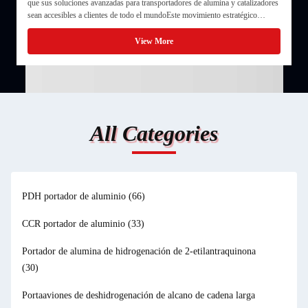
que sus soluciones avanzadas para transportadores de alumina y catalizadores
p
sean accesibles a clientes de todo el mundoEste movimiento estratégico
r
subraya el compromiso de JYCAT de servir a la industria petroquímica global
m
y fomentar las colaboraciones internacionales.
p
View More
All Categories
os
PDH portador de aluminio
(66)
CCR portador de aluminio
(33)
la
Portador de alumina de hidrogenación de 2-etilantraquinona
e
(30)
Portaaviones de deshidrogenación de alcano de cadena larga