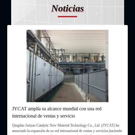
Noticias
r
JYCAT amplía su alcance mundial con una red
J
internacional de ventas y servicio
d
eo
Qingdao Junyao Catalytic New Material Technology Co., Ltd. (JYCAT) ha
Q
ra
anunciado la expansión de su red internacional de ventas y servicios,haciendo
c