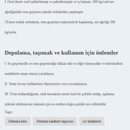
I. Özel demir varil mühürlenmiş ve paketlenmiştir ve iç katman, 100 kg/varil net
ağırlığındaki nem geçirmez plastik torbalardan yapılmıştır.
2Yarım tonluk torbalarda, nem geçirmez malzemelerle kaplanmış, net ağırlığı 500
kg/torba.
Depolama, taşımak ve kullanım için önlemler
I. Su geçirmezlik ve nem geçirmezliğe dikkat edin ve diğer kimyasallar ve hidrokarbon
maddelerle temas etmeyi yasaklayın;
II. Temir kovayı kullanırken düşürmeyin veya yuvarlamayın.
III. Ürün kullanıldığında, ıslak havalarda nemin hızlı bir şekilde emilip, aşılanma
yükünü etkilemesini önlemek için su emilimi doğru şekilde test edilmelidir.
Tags:
Alümina küre
Alümina katalizör taşıyıcısı
ccr katalizörü