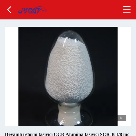
1
/1
Devamlı reform taşıyıcı CCR Alümina taşıyıcı SCR-B 1/8 inç