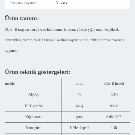
8mekanik dayanım:
Yüksek
Ürün tanımı:
SCR - B taşıyıcısının yüksek hidrotermal istikrarı, yüksek yığın oranı ve yüksek
dayanıklılığı vardır, bu da Pt tabanlı katalizör taşıyıcısının sürekli reformlanması için
uygundur.
Ürün teknik göstergeleri:
madde
birim
SCR-B hedefi
Al
O.
%
>98%
2
3
BET yüzeyi
m2
/g
190±10
Yığın oranı
g/ml
0.66±0.02
Ezme gücü
N/Her kapsül
≥ 40