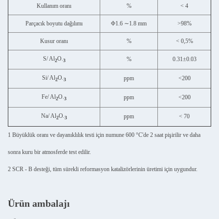
Kullanım oranı
%
< 4
Parçacık boyutu dağılımı
Φ1.6 ∼1.8 mm
>98%
Kusur oranı
%
< 0,5%
S/ Al
O.
%
0.31±0.03
2
3
Si/ Al
O.
ppm
<200
2
3
Fe/ Al
O.
ppm
<200
2
3
Na/ Al
O.
ppm
< 70
2
3
1 Büyüklük oranı ve dayanıklılık testi için numune 600 °C'de 2 saat pişirilir ve daha
sonra kuru bir atmosferde test edilir.
2 SCR - B desteği, tüm sürekli reformasyon katalizörlerinin üretimi için uygundur.
Ürün ambalajı