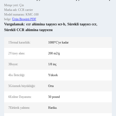
Menşe yeri: Çin
Marka adı: CCR carrier
Model numarası: KMC-100
belge:
Ürün Broşürü PDF
Vurgulamak:
ccr alümina taşıyıcı scr-b
,
Sürekli taşıyıcı ccr
,
Sürekli CCR alümina taşıyıcısı
1Termal kararlılık:
1000°C'ye kadar
2Yüzey alanı:
200 m2/g
3Boyut:
1/8 inç
4Isı İleticiliği:
Yüksek
5Gözenek büyüklüğü:
Orta
6Ezilme Dayanımı:
50 pound
7Elektrik yalıtımı:
Harika.