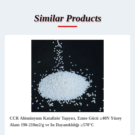
Similar Products
CCR Alüminyum Katalizör Taşıyıcı, Ezme Gücü ≥40N Yüzey
Alanı 190-210m2/g ve Isı Dayanıklılığı ≥570°C