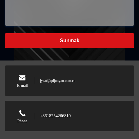
Sunmak
jycat@qdjunyao.com.cn
E-mail
+8618254266810
Phone