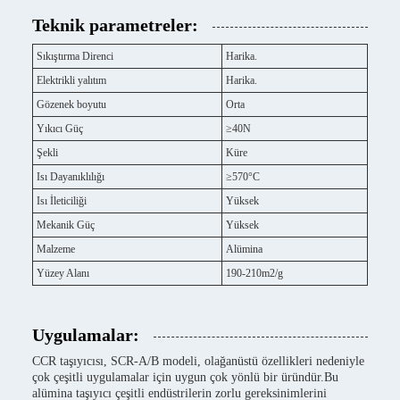
Teknik parametreler:
Sıkıştırma Direnci
Harika.
Elektrikli yalıtım
Harika.
Gözenek boyutu
Orta
Yıkıcı Güç
≥40N
Şekli
Küre
Isı Dayanıklılığı
≥570°C
Isı İleticiliği
Yüksek
Mekanik Güç
Yüksek
Malzeme
Alümina
Yüzey Alanı
190-210m2/g
Uygulamalar:
CCR taşıyıcısı, SCR-A/B modeli, olağanüstü özellikleri nedeniyle
çok çeşitli uygulamalar için uygun çok yönlü bir üründür.Bu
alümina taşıyıcı çeşitli endüstrilerin zorlu gereksinimlerini