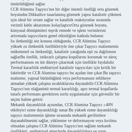
ömürlülüğünü sağlar.
CCR Alümina Taşıyıcı'nın bir diğer önemli özelliği orta gözenek
boyutudur.Dikkatlice tasarlanmış gözenek yapısı katalizör çökmesi
için ideal bir ortam sağlar ve katalitik reaksiyonlar sırasında
verimli kütle aktarımını kolaylaştırırOrta gözenek boyutu,
kimyasal dönüşümleri teşvik etmede ve işlem verimlerini
artırmada taşıyıcıların genel etkinliğine katkıda bulunur.
Isı iletkenliği söz konusu olduğunda, CCR Alümina Taşıyıcı
yüksek ısı iletkenlik özellikleriyle öne çıkar.Taşıyıcı malzemenin
mükemmel ısı iletkenliği, katalizör yatağında eşit ısı dağılımını
sağlarBu özellik, istikrarlı çalışma koşullarını korumak ve süreç
performansını en üst düzeye çıkarmak için özellikle faydalıdır.
Termal kararlılık endüstriyel katalizör taşıyıcıları için kritik bir
faktördür ve CCR Alumina taşıyıcı bu açıdan öne çıkar.Bu taşıyıcı
malzeme, yapısal bütünlüğünü veya performansını tehlikeye
atmadan yüksek çalışma sıcaklıklarına dayanabilir.CCR Alümina
Taşıyıcı'nın olağanüstü termal kararlılığı, aşırı termal koşullarda
tutarlı performans gerektiren zorlu uygulamalar için güvenilir bir
seçim haline getirir.
Mekanik dayanıklılık açısından, CCR Alumina Taşıyıcı ≥40N
etkileyici ezme dayanıklılığı sunar.Bu yüksek ezme dayanıklılığı
taşıyıcı malzemenin işleme sırasında mekanik gerilimlere
dayanabilmesini sağlar, yüklenme ve deformasyon veya kırılma
olmadan çalışma.CCR Alümina Taşıyıcı'nın sağlam mekanik
özellikleri, endüstriyel süreçlerde dayanıklılığına ve uzun