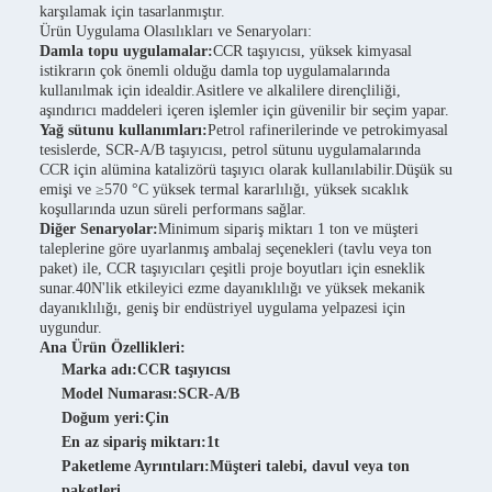
karşılamak için tasarlanmıştır.
Ürün Uygulama Olasılıkları ve Senaryoları:
Damla topu uygulamalar:
CCR taşıyıcısı, yüksek kimyasal
istikrarın çok önemli olduğu damla top uygulamalarında
kullanılmak için idealdir.Asitlere ve alkalilere dirençliliği,
aşındırıcı maddeleri içeren işlemler için güvenilir bir seçim yapar.
Yağ sütunu kullanımları:
Petrol rafinerilerinde ve petrokimyasal
tesislerde, SCR-A/B taşıyıcısı, petrol sütunu uygulamalarında
CCR için alümina katalizörü taşıyıcı olarak kullanılabilir.Düşük su
emişi ve ≥570 °C yüksek termal kararlılığı, yüksek sıcaklık
koşullarında uzun süreli performans sağlar.
Diğer Senaryolar:
Minimum sipariş miktarı 1 ton ve müşteri
taleplerine göre uyarlanmış ambalaj seçenekleri (tavlu veya ton
paket) ile, CCR taşıyıcıları çeşitli proje boyutları için esneklik
sunar.40N'lik etkileyici ezme dayanıklılığı ve yüksek mekanik
dayanıklılığı, geniş bir endüstriyel uygulama yelpazesi için
uygundur.
Ana Ürün Özellikleri:
Marka adı:
CCR taşıyıcısı
Model Numarası:
SCR-A/B
Doğum yeri:
Çin
En az sipariş miktarı:
1t
Paketleme Ayrıntıları:
Müşteri talebi, davul veya ton
paketleri