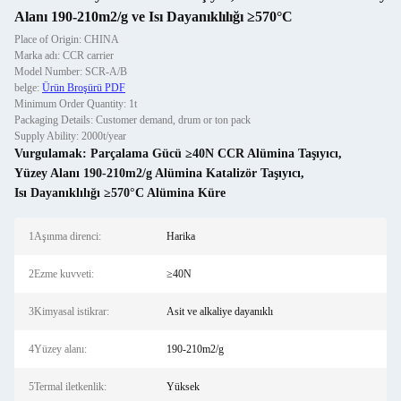
Alanı 190-210m2/g ve Isı Dayanıklılığı ≥570°C
Place of Origin: CHINA
Marka adı: CCR carrier
Model Number: SCR-A/B
belge:
Ürün Broşürü PDF
Minimum Order Quantity: 1t
Packaging Details: Customer demand, drum or ton pack
Supply Ability: 2000t/year
Vurgulamak:
Parçalama Gücü ≥40N CCR Alümina Taşıyıcı
,
Yüzey Alanı 190-210m2/g Alümina Katalizör Taşıyıcı
,
Isı Dayanıklılığı ≥570°C Alümina Küre
1Aşınma direnci:
Harika
2Ezme kuvveti:
≥40N
3Kimyasal istikrar:
Asit ve alkaliye dayanıklı
4Yüzey alanı:
190-210m2/g
5Termal iletkenlik:
Yüksek