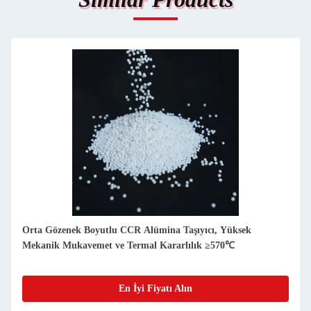
Orta Gözenek Boyutlu CCR Alümina Taşıyıcı, Yüksek
Mekanik Mukavemet ve Termal Kararlılık ≥570℃
En İyi Fiyatı Alın