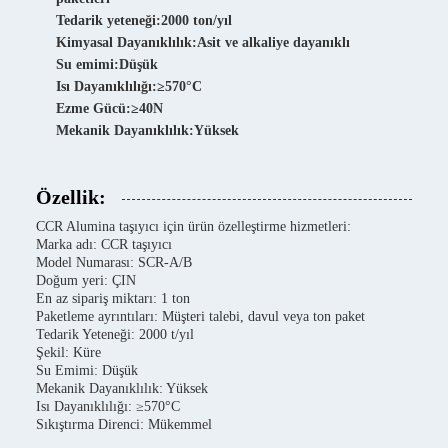
Tedarik yeteneği:
2000 ton/yıl
Kimyasal Dayanıklılık:
Asit ve alkaliye dayanıklı
Su emimi:
Düşük
Isı Dayanıklılığı:
≥570°C
Ezme Gücü:
≥40N
Mekanik Dayanıklılık:
Yüksek
Özellik:
CCR Alumina taşıyıcı için ürün özelleştirme hizmetleri:
Marka adı: CCR taşıyıcı
Model Numarası: SCR-A/B
Doğum yeri: ÇIN
En az sipariş miktarı: 1 ton
Paketleme ayrıntıları: Müşteri talebi, davul veya ton paket
Tedarik Yeteneği: 2000 t/yıl
Şekil: Küre
Su Emimi: Düşük
Mekanik Dayanıklılık: Yüksek
Isı Dayanıklılığı: ≥570°C
Sıkıştırma Direnci: Mükemmel