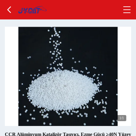
1
/1
CCR Alüminyum Katalizör Taşıyıcı, Ezme Gücü ≥40N Yüzey