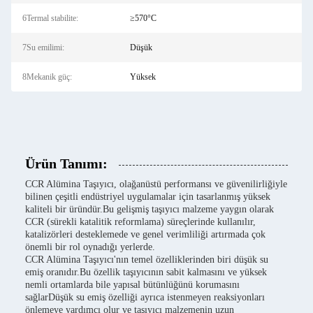
6Termal stabilite:
≥570°C
7Su emilimi:
Düşük
8Mekanik güç:
Yüksek
Ürün Tanımı:
CCR Alümina Taşıyıcı, olağanüstü performansı ve güvenilirliğiyle
bilinen çeşitli endüstriyel uygulamalar için tasarlanmış yüksek
kaliteli bir üründür.Bu gelişmiş taşıyıcı malzeme yaygın olarak
CCR (sürekli katalitik reformlama) süreçlerinde kullanılır,
katalizörleri desteklemede ve genel verimliliği artırmada çok
önemli bir rol oynadığı yerlerde.
CCR Alümina Taşıyıcı'nın temel özelliklerinden biri düşük su
emiş oranıdır.Bu özellik taşıyıcının sabit kalmasını ve yüksek
nemli ortamlarda bile yapısal bütünlüğünü korumasını
sağlarDüşük su emiş özelliği ayrıca istenmeyen reaksiyonları
önlemeye yardımcı olur ve taşıyıcı malzemenin uzun