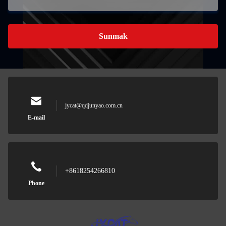
Sunmak
jycat@qdjunyao.com.cn
E-mail
+8618254266810
Phone