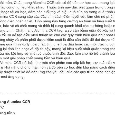
ài mòn, Chất mang Alumina CCR còn có độ bền cơ học cao, mang lại s
 lập công nghiệp khác nhau. Thuộc tính này đặc biệt quan trọng trong
hoặc tải cơ học, đảm bảo tuổi thọ và hiệu quả của nó trong quá trình
ina CCR cung cấp các đặc tính cách điện tuyệt vời, làm cho nó phù 
dòng điện hoặc nhiệt. Tính năng này tăng cường an toàn và hiệu suất 
h, bảo vệ cả chất mang và thiết bị xung quanh khỏi các hư hỏng hoặc 
trung bình, Chất mang Alumina CCR tạo ra sự cân bằng giữa độ xốp và t
à tối ưu để tạo điều kiện thuận lợi cho các quy trình hiệu quả như hoạt
òng chảy và phân phối được kiểm soát là điều cần thiết để đạt được kế
ng quá trình xử lý hóa chất, tinh chế hóa dầu hoặc các môi trường cô
i tính linh hoạt và độ tin cậy, mang lại hiệu suất nhất quán trong cá
ủa nó, kết hợp với một bộ thuộc tính độc đáo, làm cho nó trở thành lự
m một giải pháp chất mang bền và hiệu quả.
lumina CCR nổi bật như một sản phẩm cao cấp kết hợp sự xuất sắc về 
i. Từ khả năng chống mài mòn và độ bền cơ học đến khả năng cách điện
ày được thiết kế để đáp ứng các yêu cầu của các quy trình công nghiệp
g mọi ứng dụng.
ang Alumina CCR
70℃
rung bình