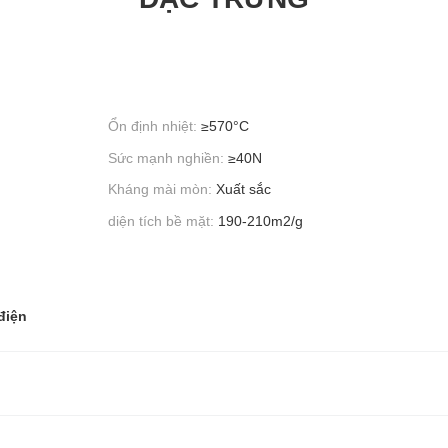
Ổn định nhiệt:
≥570°C
Sức mạnh nghiền:
≥40N
Kháng mài mòn:
Xuất sắc
diện tích bề mặt:
190-210m2/g
điện