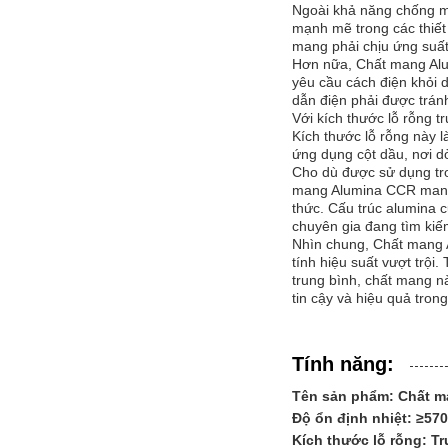
Ngoài khả năng chống m
mạnh mẽ trong các thiết
mang phải chịu ứng suất 
Hơn nữa, Chất mang Alum
yêu cầu cách điện khỏi 
dẫn điện phải được trán
Với kích thước lỗ rỗng 
Kích thước lỗ rỗng này l
ứng dụng cột dầu, nơi d
Cho dù được sử dụng tro
mang Alumina CCR mang lạ
thức. Cấu trúc alumina c
chuyên gia đang tìm kiế
Nhìn chung, Chất mang A
tính hiệu suất vượt trộ
trung bình, chất mang n
tin cậy và hiệu quả tron
Tính năng:
Tên sản phẩm: Chất m
Độ ổn định nhiệt: ≥5
Kích thước lỗ rỗng: T