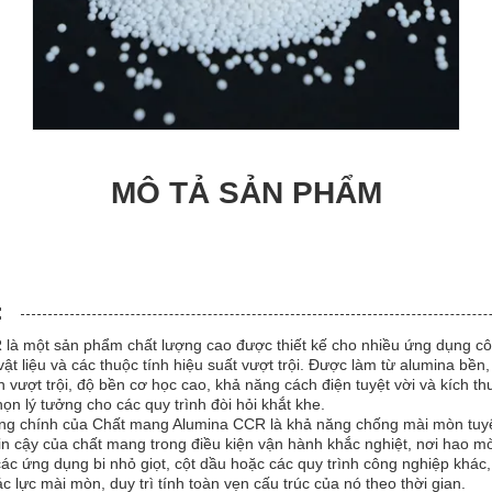
MÔ TẢ SẢN PHẨM
:
là một sản phẩm chất lượng cao được thiết kế cho nhiều ứng dụng cô
 vật liệu và các thuộc tính hiệu suất vượt trội. Được làm từ alumina bề
ượt trội, độ bền cơ học cao, khả năng cách điện tuyệt vời và kích thư
họn lý tưởng cho các quy trình đòi hỏi khắt khe.
ng chính của Chất mang Alumina CCR là khả năng chống mài mòn tuyệt
in cậy của chất mang trong điều kiện vận hành khắc nghiệt, nơi hao m
ác ứng dụng bi nhỏ giọt, cột dầu hoặc các quy trình công nghiệp khá
 lực mài mòn, duy trì tính toàn vẹn cấu trúc của nó theo thời gian.