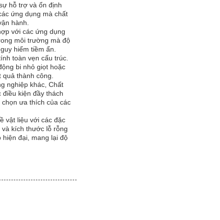
ự hỗ trợ và ổn định
 các ứng dụng mà chất
 vận hành.
hợp với các ứng dụng
trong môi trường mà độ
nguy hiểm tiềm ẩn.
ính toàn vẹn cấu trúc.
 động bi nhỏ giọt hoặc
t quả thành công.
ng nghiệp khác, Chất
c điều kiện đầy thách
a chọn ưa thích của các
vật liệu với các đặc
 và kích thước lỗ rỗng
 hiện đại, mang lại độ