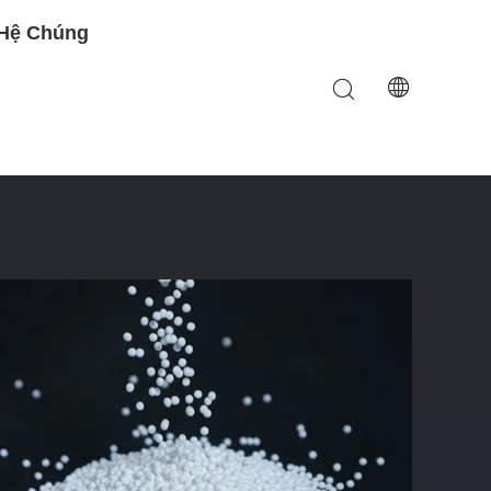
 Hệ Chúng
 Tuyệt Vời Và Chống Mài Mòn