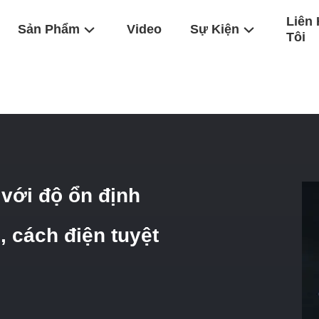
Liên
Sản Phẩm
Video
Sự Kiện
Tôi
lumina CCR Với Độ Ổn Định Hóa Học, Kháng Axit Và Kiềm, Cách Điện
với độ ổn định
, cách điện tuyệt