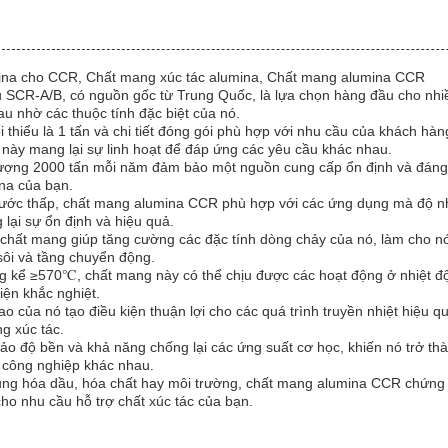
ina cho CCR, Chất mang xúc tác alumina, Chất mang alumina CCR
SCR-A/B, có nguồn gốc từ Trung Quốc, là lựa chọn hàng đầu cho nhiề
 nhờ các thuộc tính đặc biệt của nó.
i thiểu là 1 tấn và chi tiết đóng gói phù hợp với nhu cầu của khách h
này mang lại sự linh hoạt để đáp ứng các yêu cầu khác nhau.
ượng 2000 tấn mỗi năm đảm bảo một nguồn cung cấp ổn định và đáng 
na của bạn.
ước thấp, chất mang alumina CCR phù hợp với các ứng dụng mà độ n
lại sự ổn định và hiệu quả.
chất mang giúp tăng cường các đặc tính dòng chảy của nó, làm cho nó
sôi và tầng chuyển động.
ng kể ≥570℃, chất mang này có thể chịu được các hoạt động ở nhiệt độ
kiện khắc nghiệt.
o của nó tạo điều kiện thuận lợi cho các quá trình truyền nhiệt hiệu 
g xúc tác.
 độ bền và khả năng chống lại các ứng suất cơ học, khiến nó trở th
h công nghiệp khác nhau.
ng hóa dầu, hóa chất hay môi trường, chất mang alumina CCR chứng tỏ
ho nhu cầu hỗ trợ chất xúc tác của bạn.