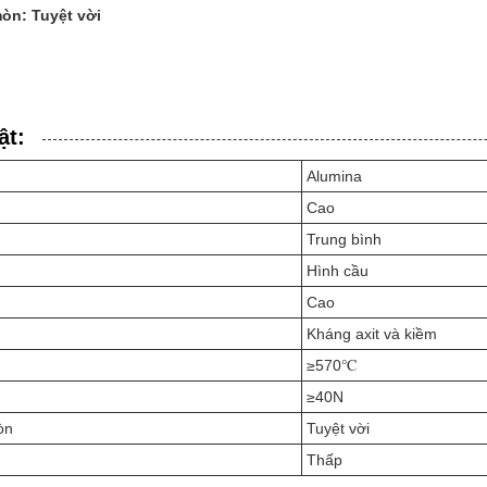
òn: Tuyệt vời
ật:
Alumina
Cao
Trung bình
Hình cầu
Cao
Kháng axit và kiềm
≥570℃
≥40N
òn
Tuyệt vời
Thấp