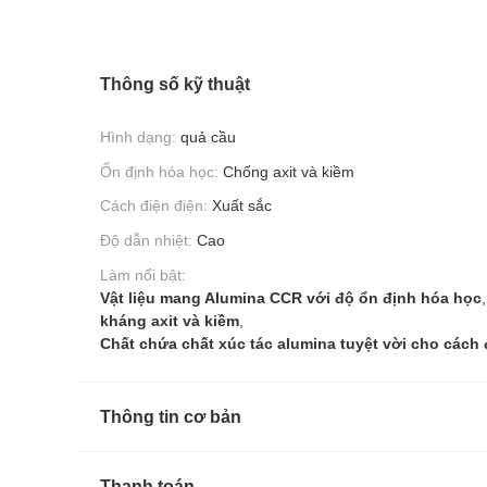
Thông số kỹ thuật
Hình dạng:
quả cầu
Ổn định hóa học:
Chống axit và kiềm
Cách điện điện:
Xuất sắc
Độ dẫn nhiệt:
Cao
Làm nổi bật:
Vật liệu mang Alumina CCR với độ ổn định hóa học
,
kháng axit và kiềm
,
Chất chứa chất xúc tác alumina tuyệt vời cho cách 
Thông tin cơ bản
Thanh toán