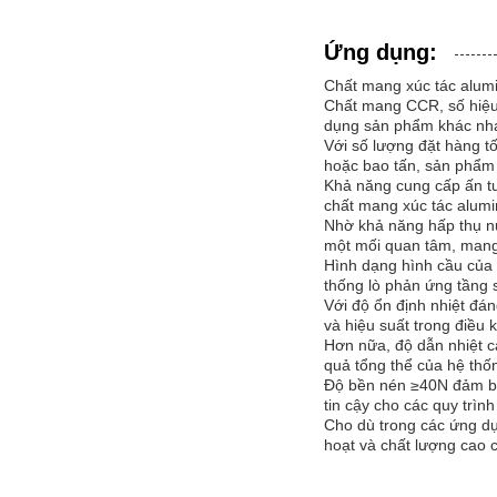
Ứng dụng:
Chất mang xúc tác alum
Chất mang CCR, số hiệu 
dụng sản phẩm khác nhau
Với số lượng đặt hàng tố
hoặc bao tấn, sản phẩm 
Khả năng cung cấp ấn t
chất mang xúc tác alumi
Nhờ khả năng hấp thụ n
một mối quan tâm, mang 
Hình dạng hình cầu của 
thống lò phản ứng tầng 
Với độ ổn định nhiệt đá
và hiệu suất trong điều 
Hơn nữa, độ dẫn nhiệt ca
quả tổng thể của hệ thốn
Độ bền nén ≥40N đảm bảo
tin cậy cho các quy trìn
Cho dù trong các ứng dụ
hoạt và chất lượng cao c