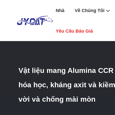
Nhà
Về Chúng Tôi
Nhà
/
Sản Phẩm
/
CCR Alumina Carrier
/
Vật Liệu Mang A
Yêu Cầu Báo Giá
Vật liệu mang Alumina CCR 
hóa học, kháng axit và kiềm
vời và chống mài mòn