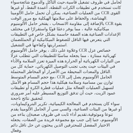
لحامل في ظروف تشغيل قاسية،حيث التآكل والدموع شائعةسواء
كانت تستخدم في تطبيقات الكرات النقطة، أعمدة النفط، أو غيرها
من العمليات الصناعية، يمكن أن تحمل حامل الألومينا CCR القوى
الهشاشة، والحفاظ على سلامتها الهيكلية مع مرور الوقت.
بالإضافة إلى مقاومة الانسحاب ، يفتخر حامل الألومنيوم CCR بقوة
ميكانيكية عالية ، مما يوفر دعمًا قويًا واستقرارًا في مختلف
الإعدادات الصناعية.هذه الصفة حاسمة بشكل خاص في التطبيقات
التي يتعرض فيها الناقل للضغوط الميكانيكية أو الحمللضمان
استمراريتها وكفاءتها في التشغيل.
وعلاوة على ذلك ، يوفر حامل الألومنيوم CCR خصائص عزل
كهربائية ممتازة ، مما يجعله مناسبًا للتطبيقات التي تتطلب عزلًا
من التيارات الكهربائية أو الحرارة.هذه الميزة تعزز السلامة والأداء
في البيئات حيث يجب تجنب التوصيل الكهربائي، حماية كل من
الناقل والمعدات المحيطة من الأضرار أو المخاطر المحتملة.
مع حجم المسام المتوسط، CCR الحامل الألومنيوم يصل إلى
توازن بين مسامية وسلامة هيكلية.هذا حجم المسام هو الأمثل
لتسهيل العمليات الفعالة مثل عمليات قطرة الكرة أو تطبيقات
عمود الزيت، حيث أن تدفق التوزيع المسيطر عليه أمر ضروري
لتحقيق نتائج ناجحة.
سواء كان يستخدم في المعالجة الكيميائية، تكرير البتروكيماويات،
أو غيرها من البيئات الصناعية، والسي سي آر الحامل الألومينا يقدم
تنوعا وموثوقية،تقديم أداء ثابت في ظروف صعبةإن بناءه من
الألومنيوم، جنبا إلى جنب مع مجموعة فريدة من الصفات، يجعله
الاختيار المفضل للمحترفين الذين يبحثون عن حل ناقل دائم
وفعال.