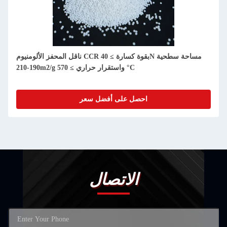
ناقل المحفز الألومنيوم CCR بقوة كسارة ≥ 40N مساحة سطحية
190-210m2/g واستقرار حراري ≥ 570 °C
احصل على أفضل سعر
الاتصال