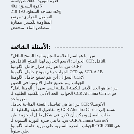
قدرة التوريد: 2000 طن/سنة
قوة السحق: ≥40N
مساحة السطح: 190-210m2/g
التوصيل الحراري: مرتفع
المقاومة للكسر: ممتازة
امتصاص الماء: منخفض
الأسئلة الشائعة:
س: ما هو اسم العلامة التجارية لهذا المنتج الناقل؟
الجواب: الاسم التجاري لهذا المنتج الناقل هو CCR الناقل.
س: ما هو رقم طراز حامل الألومينا CCR؟
الجواب: رقم نموذج حامل الألومينا CCR هو SCR-A / B.
السؤال: أين يتم تصنيع حامل الألومينا CCR؟
الجواب: يتم تصنيع حامل الألومينا في الصين.
س: ما هو الحد الأدنى للكمية الطلبية لسي سي آر ألومينا ناقل؟
الجواب: الحد الأدنى للكمية الطلبية لـ CCR Alumina Carrier هو
طن واحد.
س: ما هي تفاصيل التعبئة المتاحة لحامل CCR الألومينا؟
ج: تفاصيل التعبئة والتغليف لـ CCR Alumina Carrier تستند إلى
طلب العميل ويمكن أن تكون في شكل طبل أو حزمة طن.
س: ما هي قدرة التوريد السنوية لـ CCR Alumina Carrier؟
الجواب: القدرة السنوية على توريد حاملة الألومينا CCR هي 2000
طن سنوياً.