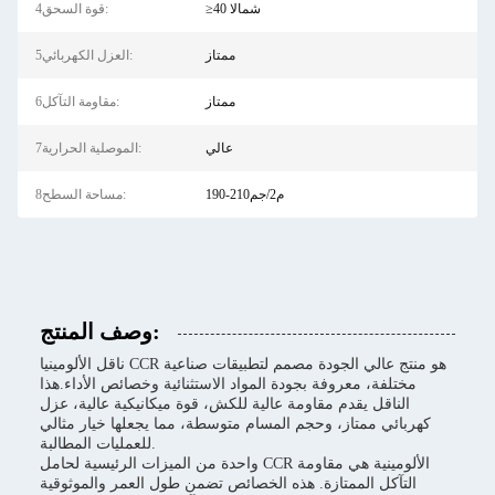
≥40 شمالا
4قوة السحق:
ممتاز
5العزل الكهربائي:
ممتاز
6مقاومة التآكل:
عالي
7الموصلية الحرارية:
190-210م2/جم
8مساحة السطح:
وصف المنتج:
ناقل الألومينيا CCR هو منتج عالي الجودة مصمم لتطبيقات صناعية
مختلفة، معروفة بجودة المواد الاستثنائية وخصائص الأداء.هذا
الناقل يقدم مقاومة عالية للكش، قوة ميكانيكية عالية، عزل
كهربائي ممتاز، وحجم المسام متوسطة، مما يجعلها خيار مثالي
للعمليات المطالبة.
واحدة من الميزات الرئيسية لحامل CCR الألومينية هي مقاومة
التآكل الممتازة. هذه الخصائص تضمن طول العمر والموثوقية