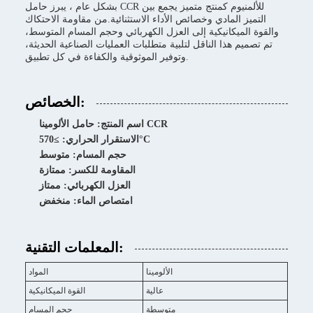
بشكل عام ، يبرز حامل CCR للألمنيوم كمنتج متميز يجمع بين
التميز المادي وخصائص الأداء الاستثنائية.من مقاومة الاحتكاك
والقوة الميكانيكية إلى العزل الكهربائي وحجم المسام المتوسط،
تم تصميم هذا الناقل لتلبية متطلبات العمليات الصناعية الحديثة،
وتوفير الموثوقية والكفاءة في كل تطبيق.
الخصائص:
اسم المنتج: حامل الألومينا CCR
الاستقرار الحراري: ≥570°C
حجم المسام: متوسط
المقاومة للكسر: ممتازة
العزل الكهربائي: ممتاز
امتصاص الماء: منخفض
المعلمات التقنية:
الألومينا
المواد
عالية
القوة الميكانيكية
متوسطة
حجم المسام