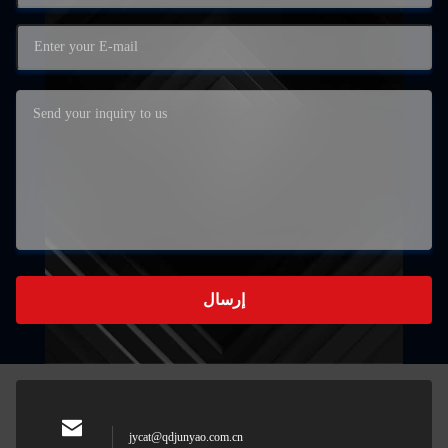
إرسال
jycat@qdjunyao.com.cn