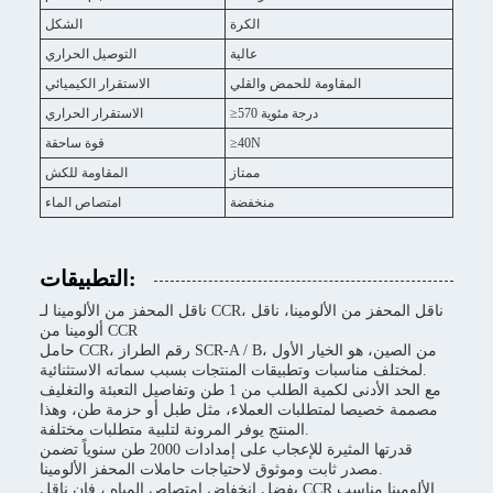
الكرة
الشكل
عالية
التوصيل الحراري
المقاومة للحمض والقلي
الاستقرار الكيميائي
≥570 درجة مئوية
الاستقرار الحراري
≥40N
قوة ساحقة
ممتاز
المقاومة للكش
منخفضة
امتصاص الماء
التطبيقات:
ناقل المحفز من الألومينا لـ CCR، ناقل المحفز من الألومينا، ناقل
ألومينا من CCR
حامل CCR، رقم الطراز SCR-A / B، من الصين، هو الخيار الأول
لمختلف مناسبات وتطبيقات المنتجات بسبب سماته الاستثنائية.
مع الحد الأدنى لكمية الطلب من 1 طن وتفاصيل التعبئة والتغليف
مصممة خصيصا لمتطلبات العملاء، مثل طبل أو حزمة طن، وهذا
المنتج يوفر المرونة لتلبية متطلبات مختلفة.
قدرتها المثيرة للإعجاب على إمدادات 2000 طن سنوياً تضمن
مصدر ثابت وموثوق لاحتياجات حاملات المحفز الألومينا.
بفضل انخفاض امتصاص المياه ، فإن ناقل CCR الألومينا مناسب