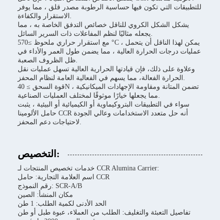
للتطبيقات التي تكون فيها حساسية الرطوبة مصدر قلق ، مما يوفر
الاستقرار والكفاءة.
يشكل الشكل الكروي للناقل خصائص التدفق الخاصة به ، مما
يجعله مثاليًا لنظم المفاعلات ذات السرير السائل.
مع استقرار حراري ملحوظ ≥570 °C ، يمكن لهذا الناقل أن يتحمل
عمليات درجات الحرارة العالية ، مما يضمن طول العمر والأداء في
ظل الظروف الصعبة.
وعلاوة على ذلك، فإن قيادتها الحرارية العالية تسهل عمليات نقل
الحرارة الفعالة، مما يسهم في الفعالية العامة لنظام المحفز.
قوة السحق ≥ 40N تضمن المتانة ومقاومة الإجهادات الميكانيكية ،
مما يجعلها خيارًا موثوقًا لمختلف العمليات الصناعية.
سواء في التطبيقات البتروكيماوية أو الكيميائية أو البيئية ، يثبت
حامل الألومينا CCR أنه حل متعدد الاستخدامات وعالي الجودة
لاحتياجات دعم المحفز.
التخصيص:
خدمات تخصيص المنتجات لـ CCR Alumina Carrier:
اسم العلامة التجارية: حامل CCR
رقم النموذج: SCR-A/B
مكان المنشأ: الصين
الحد الأدنى لكمية الطلب: 1 طن
تفاصيل التعبئة والتغليف: الطلب من العملاء، عبوة طبل أو طن