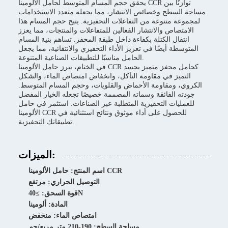
يحقق حجم المسام المتوسط لحامل الألومينا CCR توازنًا بين
مساحة السطح وخصائص الانتشار، مما يجعله متعدد الاستخدامات
لمجموعة متنوعة من التفاعلات التحفيزية. يتيح حجم المسام هذا
الامتصاص والانتشار الفعالين للمتفاعلات والمنتجات، مما يعزز
انتقال الكتلة بكفاءة داخل طبقة المحفز. تساهم بنية المسام
المتوسطة أيضًا في تعزيز الأداء التحفيزي والانتقائية، مما يجعل
الحامل مناسبًا للتطبيقات الصناعية المتنوعة.
في الختام، يبرز حامل الألومينا CCR كحامل محفز متميز يجسد
التميز في مقاومة التآكل، وانخفاض امتصاص الماء، والشكل
الكروي، ومقاومة الأحماض والقلويات، وحجم المسام المتوسط.
جودته الفائقة وسماته المصممة خصيصًا تجعله الخيار المفضل
للعمليات التحفيزية المتطلبة عبر الصناعات. استثمر في حامل
الألومينا CCR للحصول على أداء موثوق ونتائج استثنائية في
تطبيقاتك التحفيزية.
الميزات:
اسم المنتج: حامل الألومينا CCR
التوصيل الحراري: مرتفع
قوة السحق: ≥40N
المادة: ألومينا
امتصاص الماء: منخفض
مساحة السطح: 190-210 متر مربع/جم