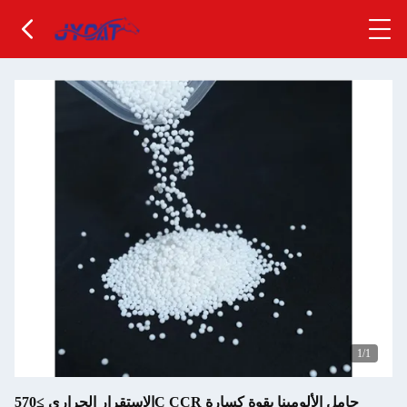
1
/1
الاستقرار الحراري ≥570C CCR حامل الألومينا بقوة كسارة