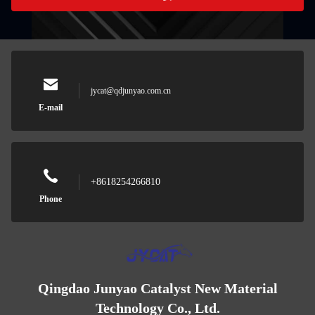
jycat@qdjunyao.com.cn
E-mail
+8618254266810
Phone
Qingdao Junyao Catalyst New Material
Technology Co., Ltd.