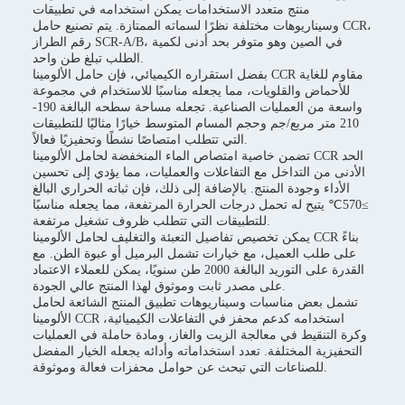
منتج متعدد الاستخدامات يمكن استخدامه في تطبيقات
وسيناريوهات مختلفة نظرًا لسماته الممتازة. يتم تصنيع حامل CCR،
رقم الطراز SCR-A/B، في الصين وهو متوفر بحد أدنى لكمية
الطلب تبلغ طن واحد.
بفضل استقراره الكيميائي، فإن حامل الألومينا CCR مقاوم للغاية
للأحماض والقلويات، مما يجعله مناسبًا للاستخدام في مجموعة
واسعة من العمليات الصناعية. تجعله مساحة سطحه البالغة 190-
210 متر مربع/جم وحجم المسام المتوسط خيارًا مثاليًا للتطبيقات
التي تتطلب امتصاصًا نشطًا وتحفيزيًا فعالاً.
تضمن خاصية امتصاص الماء المنخفضة لحامل الألومينا CCR الحد
الأدنى من التداخل مع التفاعلات والعمليات، مما يؤدي إلى تحسين
الأداء وجودة المنتج. بالإضافة إلى ذلك، فإن ثباته الحراري البالغ
≥570℃ يتيح له تحمل درجات الحرارة المرتفعة، مما يجعله مناسبًا
للتطبيقات التي تتطلب ظروف تشغيل مرتفعة.
يمكن تخصيص تفاصيل التعبئة والتغليف لحامل الألومينا CCR بناءً
على طلب العميل، مع خيارات تشمل البرميل أو عبوة الطن. مع
القدرة على التوريد البالغة 2000 طن سنويًا، يمكن للعملاء الاعتماد
على مصدر ثابت وموثوق لهذا المنتج عالي الجودة.
تشمل بعض مناسبات وسيناريوهات تطبيق المنتج الشائعة لحامل
الألومينا CCR استخدامه كدعم محفز في التفاعلات الكيميائية،
وكرة التنقيط في معالجة الزيت والغاز، ومادة حاملة في العمليات
التحفيزية المختلفة. تعدد استخداماته وأدائه يجعله الخيار المفضل
للصناعات التي تبحث عن حوامل محفزات فعالة وموثوقة.