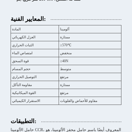
المعايير الفنية:
ألومينا
المادة
ممتازة
العزل الكهربائي
≥570℃
الثبات الحراري
منخفض
امتصاص الماء
≥40N
قوة السحق
متوسط
حجم المسام
مرتفع
التوصيل الحراري
ممتازة
مقاومة التآكل
مرتفع
القوة الميكانيكية
مقاوم للأحماض والقلويات
الاستقرار الكيميائي
التطبيقات:
حامل الألومينا CCR، المعروف أيضًا باسم حامل محفز الألومينا، هو