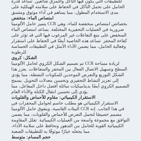
للتطبيقات التي يكون فيها التآكل والتمزق شائعين. تساعد قدرة
الحامل على تحمل التآكل في الحفاظ على سلامته الهيكلية على
مدى الاستخدام المطول، مما يساهم في أداء موثوق ومتسق.
امتصاص الماء: منخفض
يتميز حامل الألومينا CCR بخصائص امتصاص منخفضة للماء، وهي
ضرورية في العمليات التحفيزية المختلفة. يساعد امتصاص الماء
المنخفض على منع التفاعلات غير المرغوب فيها التي قد تؤثر على
كفاءة المحفز. تساعد هذه الخاصية أيضًا في الحفاظ على استقرار
وفعالية الحامل، مما يضمن الأداء الأمثل في التطبيقات الحساسة
للرطوبة.
الشكل: كروي
تم تصميم الشكل الكروي لحامل الألومينا CCR لزيادة مساحة
السطح وتسهيل الاتصال الفعال بين المحفز والمتفاعلات. يعزز هذا
الشكل التوزيع والتعرض الموحدين للمكونات النشطة، مما يؤدي
إلى تعزيز النشاط التحفيزي وتحسين معدلات التحويل. يسمح
التصميم الكروي أيضًا بديناميكيات سائلة أفضل داخل المفاعل، مما
يؤدي إلى تحسين انتقال الكتلة والأداء العام.
الاستقرار الكيميائي: مقاوم للأحماض والقلويات
الاستقرار الكيميائي هو مطلب حاسم لحوامل المحفزات في
البيئات القاسية، ويتفوق حامل الألومينا CCR في هذا الجانب. إنه
مصمم خصيصًا لتحمل التعرض للأحماض والقلويات، مما يضمن
التوافق مع مجموعة واسعة من العمليات الكيميائية. تقلل المقاومة
الكيميائية القوية للحامل من التدهور وتحافظ على سلامة الأداء،
مما يجعله خيارًا موثوقًا به للتطبيقات الصعبة.
حجم المسام: متوسط