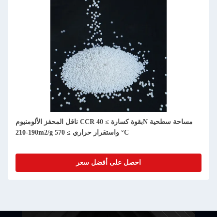
ناقل المحفز الألومنيوم CCR بقوة كسارة ≥ 40N مساحة سطحية
190-210m2/g واستقرار حراري ≥ 570 °C
احصل على أفضل سعر