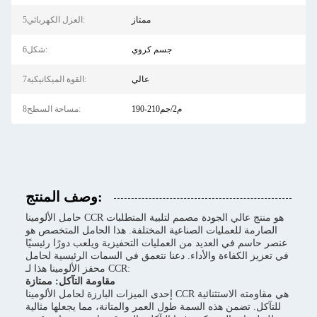
ممتاز
5العزل الكهربائي:
جسم كروي
6شكل:
عالي
7القوة الميكانيكية:
190-210م2/جم
8مساحة السطح:
وصف المنتج:
حامل الألومينا CCR هو منتج عالي الجودة مصمم لتلبية المتطلبات
الصارمة للعمليات الصناعية المختلفة. هذا الحامل المتخصص هو
عنصر حاسم في العديد من العمليات التحفيزية ويلعب دورًا رئيسيًا
في تعزيز الكفاءة والأداء. دعنا نتعمق في السمات الرئيسية لحامل
محفز الألومينا هذا لـ CCR:
مقاومة التآكل: ممتازة
إحدى الميزات البارزة لحامل الألومينا CCR هي مقاومته الاستثنائية
للتآكل. تضمن هذه السمة طول العمر والمتانة، مما يجعلها مثالية