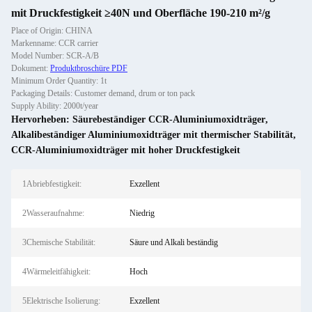
mit Druckfestigkeit ≥40N und Oberfläche 190-210 m²/g
Place of Origin: CHINA
Markenname: CCR carrier
Model Number: SCR-A/B
Dokument:
Produktbroschüre PDF
Minimum Order Quantity: 1t
Packaging Details: Customer demand, drum or ton pack
Supply Ability: 2000t/year
Hervorheben:
Säurebeständiger CCR-Aluminiumoxidträger
,
Alkalibeständiger Aluminiumoxidträger mit thermischer Stabilität
,
CCR-Aluminiumoxidträger mit hoher Druckfestigkeit
1Abriebfestigkeit:
Exzellent
2Wasseraufnahme:
Niedrig
3Chemische Stabilität:
Säure und Alkali beständig
4Wärmeleitfähigkeit:
Hoch
5Elektrische Isolierung:
Exzellent