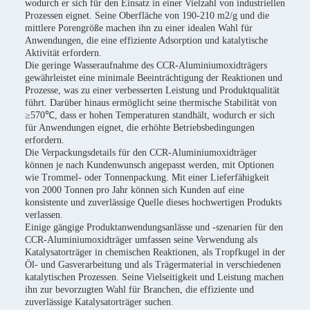
wodurch er sich für den Einsatz in einer Vielzahl von industriellen
Prozessen eignet. Seine Oberfläche von 190-210 m2/g und die
mittlere Porengröße machen ihn zu einer idealen Wahl für
Anwendungen, die eine effiziente Adsorption und katalytische
Aktivität erfordern.
Die geringe Wasseraufnahme des CCR-Aluminiumoxidträgers
gewährleistet eine minimale Beeinträchtigung der Reaktionen und
Prozesse, was zu einer verbesserten Leistung und Produktqualität
führt. Darüber hinaus ermöglicht seine thermische Stabilität von
≥570℃, dass er hohen Temperaturen standhält, wodurch er sich
für Anwendungen eignet, die erhöhte Betriebsbedingungen
erfordern.
Die Verpackungsdetails für den CCR-Aluminiumoxidträger
können je nach Kundenwunsch angepasst werden, mit Optionen
wie Trommel- oder Tonnenpackung. Mit einer Lieferfähigkeit
von 2000 Tonnen pro Jahr können sich Kunden auf eine
konsistente und zuverlässige Quelle dieses hochwertigen Produkts
verlassen.
Einige gängige Produktanwendungsanlässe und -szenarien für den
CCR-Aluminiumoxidträger umfassen seine Verwendung als
Katalysatorträger in chemischen Reaktionen, als Tropfkugel in der
Öl- und Gasverarbeitung und als Trägermaterial in verschiedenen
katalytischen Prozessen. Seine Vielseitigkeit und Leistung machen
ihn zur bevorzugten Wahl für Branchen, die effiziente und
zuverlässige Katalysatorträger suchen.