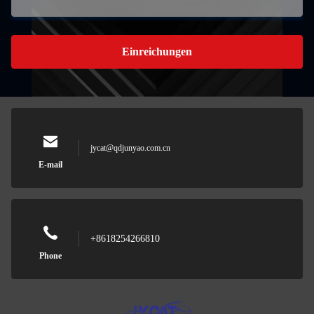
Einreichungen
jycat@qdjunyao.com.cn
E-mail
+8618254266810
Phone