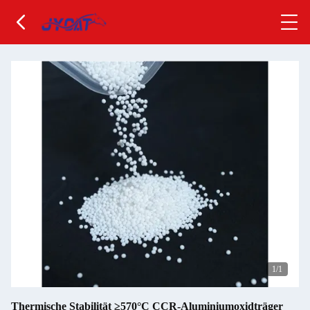
1
/1
Thermische Stabilität ≥570°C CCR-Aluminiumoxidträger