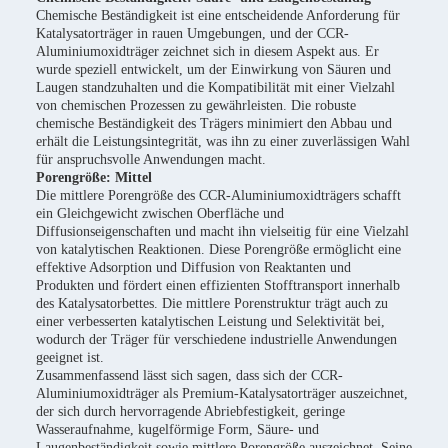
Chemische Beständigkeit ist eine entscheidende Anforderung für
Katalysatorträger in rauen Umgebungen, und der CCR-
Aluminiumoxidträger zeichnet sich in diesem Aspekt aus. Er
wurde speziell entwickelt, um der Einwirkung von Säuren und
Laugen standzuhalten und die Kompatibilität mit einer Vielzahl
von chemischen Prozessen zu gewährleisten. Die robuste
chemische Beständigkeit des Trägers minimiert den Abbau und
erhält die Leistungsintegrität, was ihn zu einer zuverlässigen Wahl
für anspruchsvolle Anwendungen macht.
Porengröße: Mittel
Die mittlere Porengröße des CCR-Aluminiumoxidträgers schafft
ein Gleichgewicht zwischen Oberfläche und
Diffusionseigenschaften und macht ihn vielseitig für eine Vielzahl
von katalytischen Reaktionen. Diese Porengröße ermöglicht eine
effektive Adsorption und Diffusion von Reaktanten und
Produkten und fördert einen effizienten Stofftransport innerhalb
des Katalysatorbettes. Die mittlere Porenstruktur trägt auch zu
einer verbesserten katalytischen Leistung und Selektivität bei,
wodurch der Träger für verschiedene industrielle Anwendungen
geeignet ist.
Zusammenfassend lässt sich sagen, dass sich der CCR-
Aluminiumoxidträger als Premium-Katalysatorträger auszeichnet,
der sich durch hervorragende Abriebfestigkeit, geringe
Wasseraufnahme, kugelförmige Form, Säure- und
Laugenbeständigkeit sowie mittlere Porengröße auszeichnet. Seine