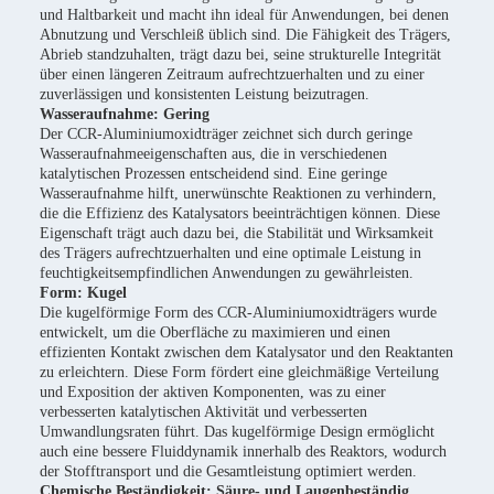
und Haltbarkeit und macht ihn ideal für Anwendungen, bei denen
Abnutzung und Verschleiß üblich sind. Die Fähigkeit des Trägers,
Abrieb standzuhalten, trägt dazu bei, seine strukturelle Integrität
über einen längeren Zeitraum aufrechtzuerhalten und zu einer
zuverlässigen und konsistenten Leistung beizutragen.
Wasseraufnahme: Gering
Der CCR-Aluminiumoxidträger zeichnet sich durch geringe
Wasseraufnahmeeigenschaften aus, die in verschiedenen
katalytischen Prozessen entscheidend sind. Eine geringe
Wasseraufnahme hilft, unerwünschte Reaktionen zu verhindern,
die die Effizienz des Katalysators beeinträchtigen können. Diese
Eigenschaft trägt auch dazu bei, die Stabilität und Wirksamkeit
des Trägers aufrechtzuerhalten und eine optimale Leistung in
feuchtigkeitsempfindlichen Anwendungen zu gewährleisten.
Form: Kugel
Die kugelförmige Form des CCR-Aluminiumoxidträgers wurde
entwickelt, um die Oberfläche zu maximieren und einen
effizienten Kontakt zwischen dem Katalysator und den Reaktanten
zu erleichtern. Diese Form fördert eine gleichmäßige Verteilung
und Exposition der aktiven Komponenten, was zu einer
verbesserten katalytischen Aktivität und verbesserten
Umwandlungsraten führt. Das kugelförmige Design ermöglicht
auch eine bessere Fluiddynamik innerhalb des Reaktors, wodurch
der Stofftransport und die Gesamtleistung optimiert werden.
Chemische Beständigkeit: Säure- und Laugenbeständig