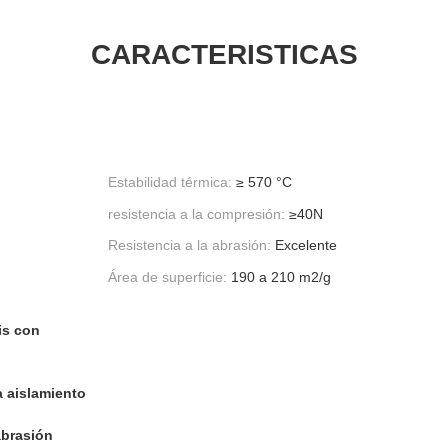
CARACTERISTICAS
Estabilidad térmica:
≥ 570 °C
resistencia a la compresión:
≥40N
Resistencia a la abrasión:
Excelente
Área de superficie:
190 a 210 m2/g
is con
a aislamiento
abrasión