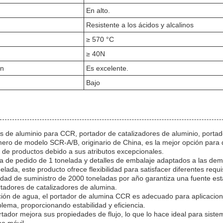
En alto.
Resistente a los ácidos y alcalinos
≥ 570 °C
≥ 40N
ón
Es excelente.
Bajo
es de aluminio para CCR, portador de catalizadores de aluminio, port
ero de modelo SCR-A/B, originario de China, es la mejor opción para 
 de productos debido a sus atributos excepcionales.
 de pedido de 1 tonelada y detalles de embalaje adaptados a las dem
ada, este producto ofrece flexibilidad para satisfacer diferentes requis
dad de suministro de 2000 toneladas por año garantiza una fuente esta
tadores de catalizadores de alumina.
ción de agua, el portador de alumina CCR es adecuado para aplicacion
ema, proporcionando estabilidad y eficiencia.
rtador mejora sus propiedades de flujo, lo que lo hace ideal para sist
ho móvil.