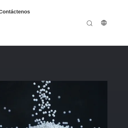
Contáctenos
 Excelente Aislamiento Eléctrico Y Resistencia A La