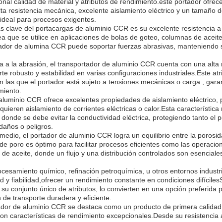
nal calidad de material y atributos de rendimiento.este portador ofrec
alta resistencia mecánica, excelente aislamiento eléctrico y un tamaño 
ideal para procesos exigentes.
as clave del portacargas de aluminio CCR es su excelente resistencia a
 que se utilice en aplicaciones de bolas de goteo, columnas de aceite
rtador de alumina CCR puede soportar fuerzas abrasivas, manteniendo s
 a la abrasión, el transportador de aluminio CCR cuenta con una alta 
e robusto y estabilidad en varias configuraciones industriales.Este atr
en las que el portador está sujeto a tensiones mecánicas o carga., gar
miento.
aluminio CCR ofrece excelentes propiedades de aislamiento eléctrico,
uieren aislamiento de corrientes eléctricas o calor.Esta característica
donde se debe evitar la conductividad eléctrica, protegiendo tanto el 
daños o peligros.
dio, el portador de aluminio CCR logra un equilibrio entre la porosida
de poro es óptimo para facilitar procesos eficientes como las operacio
de aceite, donde un flujo y una distribución controlados son esenciale
.
rocesamiento químico, refinación petroquímica, u otros entornos indust
ad y fiabilidad,ofrecer un rendimiento constante en condiciones difícile
u conjunto único de atributos, lo convierten en una opción preferida p
de transporte duradera y eficiente.
tador de aluminio CCR se destaca como un producto de primera calida
con características de rendimiento excepcionales.Desde su resistencia 