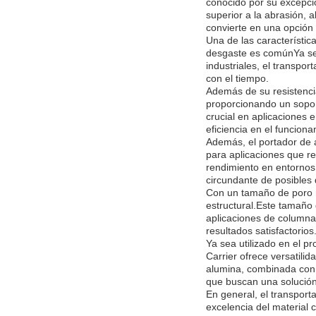
conocido por su excepcio
superior a la abrasión, 
convierte en una opción 
Una de las característic
desgaste es comúnYa sea
industriales, el transpo
con el tiempo.
Además de su resistencia
proporcionando un soport
crucial en aplicaciones 
eficiencia en el funciona
Además, el portador de 
para aplicaciones que req
rendimiento en entornos 
circundante de posibles 
Con un tamaño de poro me
estructural.Este tamaño 
aplicaciones de columna 
resultados satisfactorios
Ya sea utilizado en el p
Carrier ofrece versatilid
alumina, combinada con s
que buscan una solución 
En general, el transpor
excelencia del material 