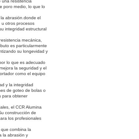
e una resistencia
de poro medio, lo que lo
 la abrasión.donde el
 u otros procesos
u integridad estructural
resistencia mecánica,
ibuto es particularmente
antizando su longevidad y
 por lo que es adecuado
 mejora la seguridad y el
portador como el equipo
d y la integridad
nes de goteo de bolas o
s para obtener
riales, el CCR Alumina
sSu construcción de
ara los profesionales
d que combina la
a la abrasión y