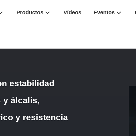
Productos
Vídeos
Eventos
e Alúmina CCR Con Estabilidad Química, Resistente A Ácidos Y Álcalis,
n estabilidad
 y álcalis,
ico y resistencia