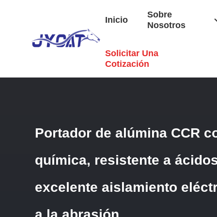
Sobre
Inicio
Nosotros
Solicitar Una
Inicio
/
Productos
/
CCR Portador De Aluminio
/
Portador D
Abrasión
Cotización
Portador de alúmina CCR co
química, resistente a ácidos
excelente aislamiento eléctr
a la abrasión