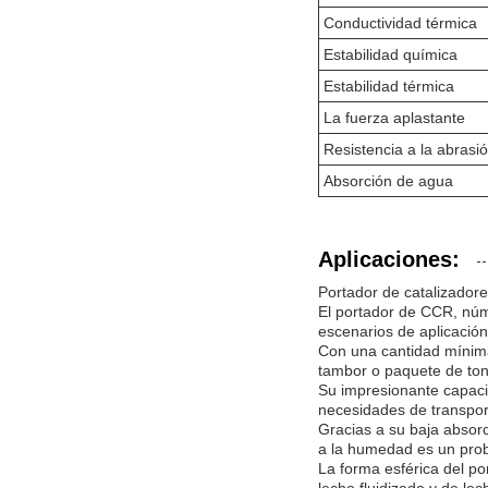
Conductividad térmica
Estabilidad química
Estabilidad térmica
La fuerza aplastante
Resistencia a la abrasi
Absorción de agua
Aplicaciones:
Portador de catalizador
El portador de CCR, núm
escenarios de aplicación
Con una cantidad mínima
tambor o paquete de tonel
Su impresionante capaci
necesidades de transpor
Gracias a su baja absor
a la humedad es un probl
La forma esférica del po
lecho fluidizado y de lec