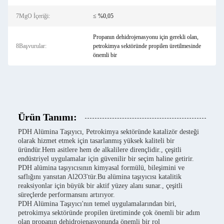
7MgO İçeriği:
≤ %0,05
Propanın dehidrojenasyonu için gerekli olan,
8Başvurular:
petrokimya sektöründe propilen üretilmesinde
önemli bir
Ürün Tanımı:
PDH Alümina Taşıyıcı, Petrokimya sektöründe katalizör desteği
olarak hizmet etmek için tasarlanmış yüksek kaliteli bir
üründür.Hem asitlere hem de alkalilere dirençlidir., çeşitli
endüstriyel uygulamalar için güvenilir bir seçim haline getirir.
PDH alümina taşıyıcısının kimyasal formülü, bileşimini ve
saflığını yansıtan Al2O3'tür.Bu alümina taşıyıcısı katalitik
reaksiyonlar için büyük bir aktif yüzey alanı sunar., çeşitli
süreçlerde performansını artırıyor.
PDH Alümina Taşıyıcı'nın temel uygulamalarından biri,
petrokimya sektöründe propilen üretiminde çok önemli bir adım
olan propanın dehidrojenasyonunda önemli bir rol