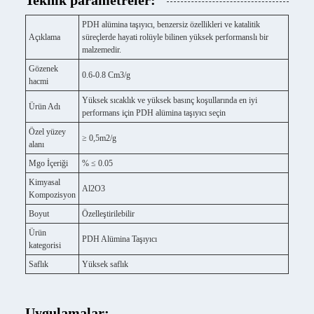
Teknik parametreler:
PDH alümina taşıyıcı, benzersiz özellikleri ve katalitik
Açıklama
süreçlerde hayati rolüyle bilinen yüksek performanslı bir
malzemedir.
Gözenek
0.6-0.8 Cm3/g
hacmi
Yüksek sıcaklık ve yüksek basınç koşullarında en iyi
Ürün Adı
performans için PDH alümina taşıyıcı seçin
Özel yüzey
≥ 0,5m2/g
alanı
Mgo İçeriği
% ≤ 0.05
Kimyasal
Al2O3
Kompozisyon
Boyut
Özelleştirilebilir
Ürün
PDH Alümina Taşıyıcı
kategorisi
Saflık
Yüksek saflık
Uygulamalar: