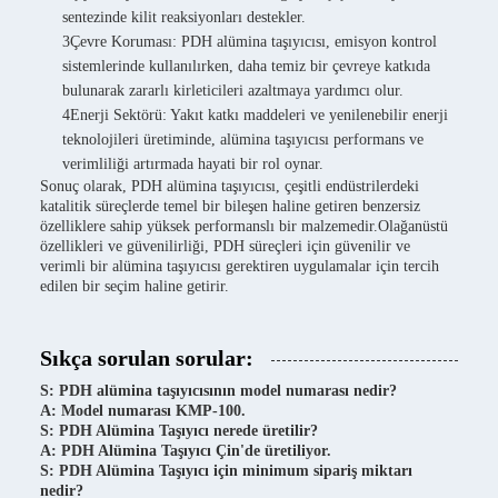
sentezinde kilit reaksiyonları destekler.
3Çevre Koruması: PDH alümina taşıyıcısı, emisyon kontrol
sistemlerinde kullanılırken, daha temiz bir çevreye katkıda
bulunarak zararlı kirleticileri azaltmaya yardımcı olur.
4Enerji Sektörü: Yakıt katkı maddeleri ve yenilenebilir enerji
teknolojileri üretiminde, alümina taşıyıcısı performans ve
verimliliği artırmada hayati bir rol oynar.
Sonuç olarak, PDH alümina taşıyıcısı, çeşitli endüstrilerdeki
katalitik süreçlerde temel bir bileşen haline getiren benzersiz
özelliklere sahip yüksek performanslı bir malzemedir.Olağanüstü
özellikleri ve güvenilirliği, PDH süreçleri için güvenilir ve
verimli bir alümina taşıyıcısı gerektiren uygulamalar için tercih
edilen bir seçim haline getirir.
Sıkça sorulan sorular:
S: PDH alümina taşıyıcısının model numarası nedir?
A: Model numarası KMP-100.
S: PDH Alümina Taşıyıcı nerede üretilir?
A: PDH Alümina Taşıyıcı Çin'de üretiliyor.
S: PDH Alümina Taşıyıcı için minimum sipariş miktarı
nedir?