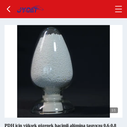
1
/1
PDH için yüksek gözenek hacimli alümina taşıyıcısı 0.6-0.8