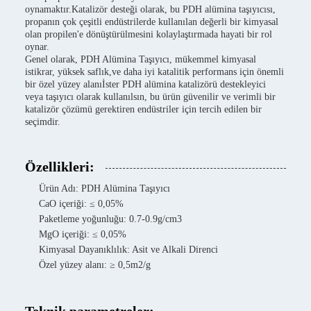
oynamaktır.Katalizör desteği olarak, bu PDH alümina taşıyıcısı,
propanın çok çeşitli endüstrilerde kullanılan değerli bir kimyasal
olan propilen'e dönüştürülmesini kolaylaştırmada hayati bir rol
oynar.
Genel olarak, PDH Alümina Taşıyıcı, mükemmel kimyasal
istikrar, yüksek saflık,ve daha iyi katalitik performans için önemli
bir özel yüzey alanıİster PDH alümina katalizörü destekleyici
veya taşıyıcı olarak kullanılsın, bu ürün güvenilir ve verimli bir
katalizör çözümü gerektiren endüstriler için tercih edilen bir
seçimdir.
Özellikleri:
Ürün Adı: PDH Alümina Taşıyıcı
CaO içeriği: ≤ 0,05%
Paketleme yoğunluğu: 0.7-0.9g/cm3
MgO içeriği: ≤ 0,05%
Kimyasal Dayanıklılık: Asit ve Alkali Direnci
Özel yüzey alanı: ≥ 0,5m2/g