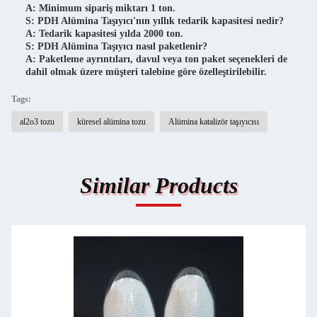
A: Minimum sipariş miktarı 1 ton.
S: PDH Alümina Taşıyıcı'nın yıllık tedarik kapasitesi nedir?
A: Tedarik kapasitesi yılda 2000 ton.
S: PDH Alümina Taşıyıcı nasıl paketlenir?
A: Paketleme ayrıntıları, davul veya ton paket seçenekleri de
dahil olmak üzere müşteri talebine göre özelleştirilebilir.
Tags:
al2o3 tozu
küresel alümina tozu
Alümina katalizör taşıyıcısı
Similar Products