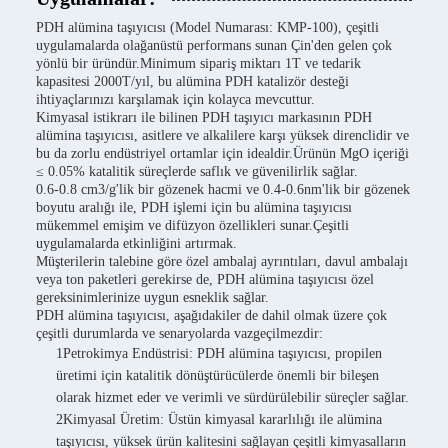
PDH alümina taşıyıcısı (Model Numarası: KMP-100), çeşitli
uygulamalarda olağanüstü performans sunan Çin'den gelen çok
yönlü bir üründür.Minimum sipariş miktarı 1T ve tedarik
kapasitesi 2000T/yıl, bu alümina PDH katalizör desteği
ihtiyaçlarınızı karşılamak için kolayca mevcuttur.
Kimyasal istikrarı ile bilinen PDH taşıyıcı markasının PDH
alümina taşıyıcısı, asitlere ve alkalilere karşı yüksek direnclidir ve
bu da zorlu endüstriyel ortamlar için idealdir.Ürünün MgO içeriği
≤ 0.05% katalitik süreçlerde saflık ve güvenilirlik sağlar.
0.6-0.8 cm3/g'lik bir gözenek hacmi ve 0.4-0.6nm'lik bir gözenek
boyutu aralığı ile, PDH işlemi için bu alümina taşıyıcısı
mükemmel emişim ve difüzyon özellikleri sunar.Çeşitli
uygulamalarda etkinliğini artırmak.
Müşterilerin talebine göre özel ambalaj ayrıntıları, davul ambalajı
veya ton paketleri gerekirse de, PDH alümina taşıyıcısı özel
gereksinimlerinize uygun esneklik sağlar.
PDH alümina taşıyıcısı, aşağıdakiler de dahil olmak üzere çok
çeşitli durumlarda ve senaryolarda vazgeçilmezdir:
1Petrokimya Endüstrisi: PDH alümina taşıyıcısı, propilen
üretimi için katalitik dönüştürücülerde önemli bir bileşen
olarak hizmet eder ve verimli ve sürdürülebilir süreçler sağlar.
2Kimyasal Üretim: Üstün kimyasal kararlılığı ile alümina
taşıyıcısı, yüksek ürün kalitesini sağlayan çeşitli kimyasalların