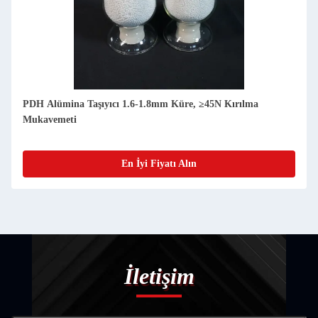
PDH Alümina Taşıyıcı 1.6-1.8mm Küre, ≥45N Kırılma
Mukavemeti
En İyi Fiyatı Alın
İletişim