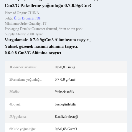
Cm3/G Paketleme yoğunluğu 0.7-0.9g/Cm3
Place of Origin: CHINA
belge:
Ürün Broşürü PDF
Minimum Order Quantity: 1T
Packaging Details: Customer demand, drum or ton pack
Supply Ability: 2000T/year
Vurgulamak:
0.7-0.9g/Cm3 Alüminyum taşıyıcı
,
Yüksek gözenek hacimli alümina taşıyıcı
,
0.6-0.8 Cm3/G Alümina taşıyıcı
1Gözenek seviyesi:
0,6-0,8 Cm3/g
2Paketleme yoğunluğu:
0,7-0,9 gr/cm3
3Saflık:
Yüksek saflık
4Boyut:
özelleştirilebilir
5Uygulama:
Katalizör desteği
6Kütle yoğunluğu:
0,6-0,65 G/cm3