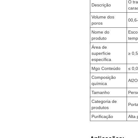
O tr
Descrição
carac
Volume dos
00,6
poros
Nome do
Esco
produto
temp
Área de
superfície
≥ 0,
específica
Mgo Conteúdo
≤ 0,
Composição
Al2O
química
Tamanho
Pers
Categoria de
Port
produtos
Purificação
Alta