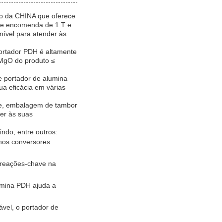
io da CHINA que oferece
de encomenda de 1 T e
ível para atender às
portador PDH é altamente
e MgO do produto ≤
e portador de alumina
a eficácia em várias
te, embalagem de tambor
der às suas
ndo, entre outros:
nos conversores
a reações-chave na
lumina PDH ajuda a
ável, o portador de