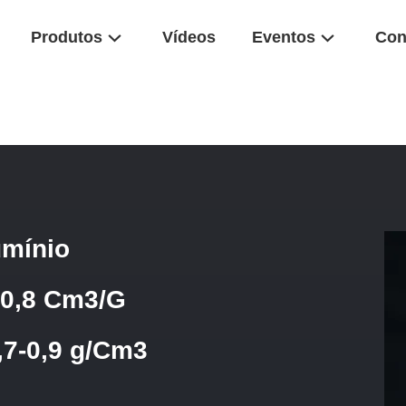
Produtos
Vídeos
Eventos
Con
e De Poros De Alumínio Transportador Para PDH 0,6-0,8 Cm3/G Den
umínio
-0,8 Cm3/G
7-0,9 g/Cm3