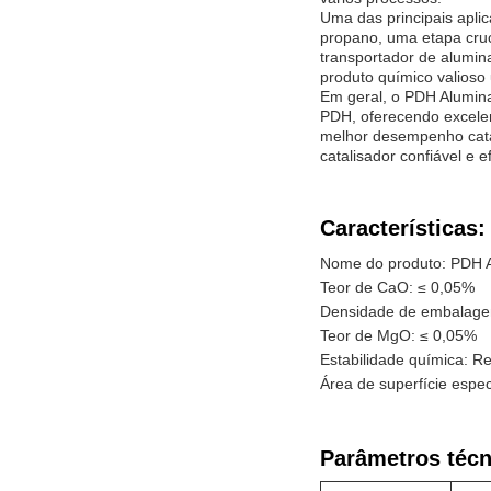
Uma das principais apli
propano, uma etapa cruc
transportador de alumin
produto químico valioso
Em geral, o PDH Alumina
PDH, oferecendo excelent
melhor desempenho catal
catalisador confiável e ef
Características:
Nome do produto: PDH A
Teor de CaO: ≤ 0,05%
Densidade de embalage
Teor de MgO: ≤ 0,05%
Estabilidade química: Res
Área de superfície espec
Parâmetros técn