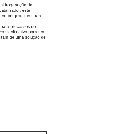
desidrogenação do
atalisador, este
pano em propileno, um
z para processos de
ca significativa para um
sitam de uma solução de