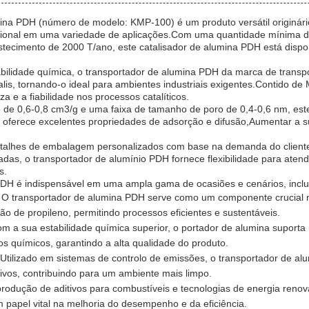
ina PDH (número de modelo: KMP-100) é um produto versátil originár
onal em uma variedade de aplicações.Com uma quantidade mínima 
ecimento de 2000 T/ano, este catalisador de alumina PDH está dispon
bilidade química, o transportador de alumina PDH da marca de trans
calis, tornando-o ideal para ambientes industriais exigentes.Contido d
 e a fiabilidade nos processos catalíticos.
de 0,6-0,8 cm3/g e uma faixa de tamanho de poro de 0,4-0,6 nm, est
oferece excelentes propriedades de adsorção e difusão,Aumentar a su
etalhes de embalagem personalizados com base na demanda do clien
das, o transportador de alumínio PDH fornece flexibilidade para aten
s.
DH é indispensável em uma ampla gama de ocasiões e cenários, inclui
: O transportador de alumina PDH serve como um componente crucial 
ção de propileno, permitindo processos eficientes e sustentáveis.
m a sua estabilidade química superior, o portador de alumina suport
os químicos, garantindo a alta qualidade do produto.
Utilizado em sistemas de controlo de emissões, o transportador de a
civos, contribuindo para um ambiente mais limpo.
produção de aditivos para combustíveis e tecnologias de energia renov
apel vital na melhoria do desempenho e da eficiência.