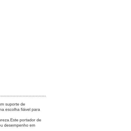
um suporte de
ma escolha fiável para
ureza.Este portador de
o seu desempenho em