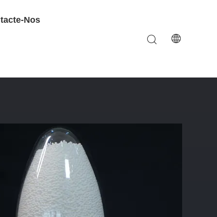
tacte-Nos
sidade De Embalagem 0,7-0,9 G/Cm3