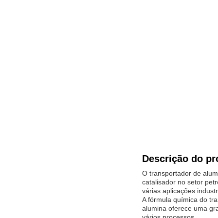
Descrição do pr
O transportador de alum
catalisador no setor pet
várias aplicações industr
A fórmula química do tr
alumina oferece uma gra
vários processos.