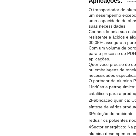
Aplicações:
O transportador de alum
um desempenho excepci
uma capacidade de abast
suas necessidades.
Conhecido pela sua esta
resistente a ácidos e ál
00,05% assegura a pureza
Com um volume de poro 
para o processo de PDH 
aplicações.
Quer você precise de d
ou embalagens de tonela
necessidades específica
O portador de alumina P
1Indústria petroquímica
catalíticos para a produ
2Fabricação química: Co
síntese de vários produt
3Proteção do ambiente: 
reduzir os poluentes no
4Sector energético: Na 
alumina desempenha um p