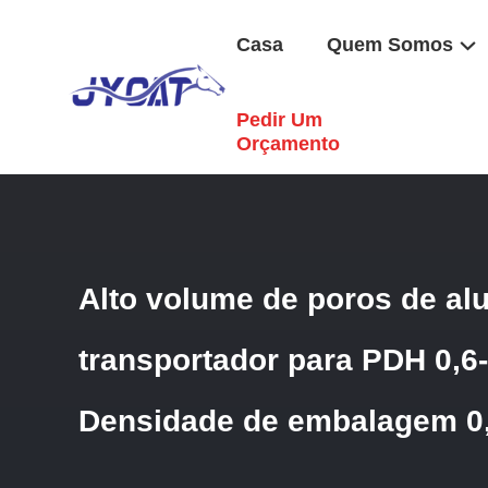
Casa
Quem Somos
Pedir Um
Casa
/
Produtos
/
Portador De Alumínio PDH
/
Alto Volum
Orçamento
Alto volume de poros de al
transportador para PDH 0,6
Densidade de embalagem 0,