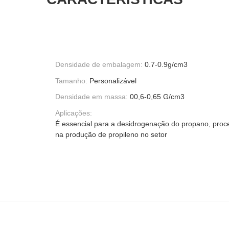
Densidade de embalagem:
0.7-0.9g/cm3
Tamanho:
Personalizável
Densidade em massa:
00,6-0,65 G/cm3
Aplicações:
É essencial para a desidrogenação do propano, pro
na produção de propileno no setor