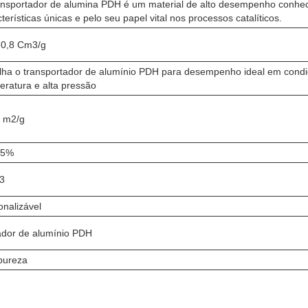
ansportador de alumina PDH é um material de alto desempenho conhec
terísticas únicas e pelo seu papel vital nos processos catalíticos.
-0,8 Cm3/g
lha o transportador de alumínio PDH para desempenho ideal em condi
eratura e alta pressão
5 m2/g
05%
3
onalizável
ador de alumínio PDH
 pureza