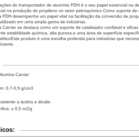
cações do transportador de alumínio PDH é o seu papel essencial na 
ial na produção de propileno no setor petroquímico.Como suporte de c
a PDH desempenha um papel vital na facilitação da conversão de pro
 utilizado em uma ampla gama de indústrias.
 Carrier se destaca como um suporte de catalisador confiável e efica
e estabilidade química, alta pureza,e uma área de superfície específi
íticoEste produto é uma escolha preferida para indústrias que neces
iciente.
lumina Carrier
m: 0,7-0,9 g/cm3
istente a ácidos e álcalis
ífica: ≥ 0,5 m2/g
icos: