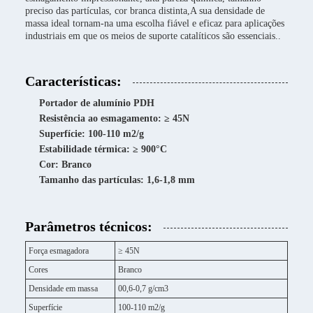
preciso das partículas, cor branca distinta,A sua densidade de
massa ideal tornam-na uma escolha fiável e eficaz para aplicações
industriais em que os meios de suporte catalíticos são essenciais..
Características:
Portador de alumínio PDH
Resistência ao esmagamento: ≥ 45N
Superfície: 100-110 m2/g
Estabilidade térmica: ≥ 900°C
Cor: Branco
Tamanho das partículas: 1,6-1,8 mm
Parâmetros técnicos:
Força esmagadora
≥ 45N
Cores
Branco
Densidade em massa
00,6-0,7 g/cm3
Superfície
100-110 m2/g