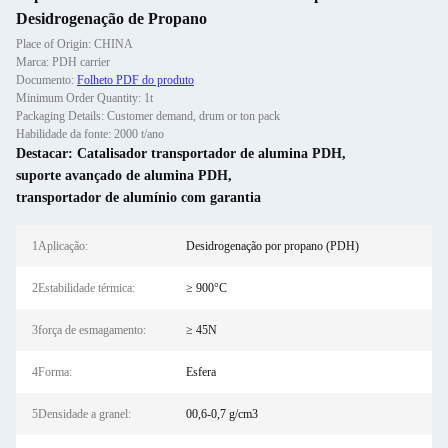
Desidrogenação de Propano
Place of Origin: CHINA
Marca: PDH carrier
Documento:
Folheto PDF do produto
Minimum Order Quantity: 1t
Packaging Details: Customer demand, drum or ton pack
Habilidade da fonte: 2000 t/ano
Destacar:
Catalisador transportador de alumina PDH
,
suporte avançado de alumina PDH
,
transportador de alumínio com garantia
1Aplicação:
Desidrogenação por propano (PDH)
2Estabilidade térmica:
≥ 900°C
3força de esmagamento:
≥ 45N
4Forma:
Esfera
5Densidade a granel:
00,6-0,7 g/cm3