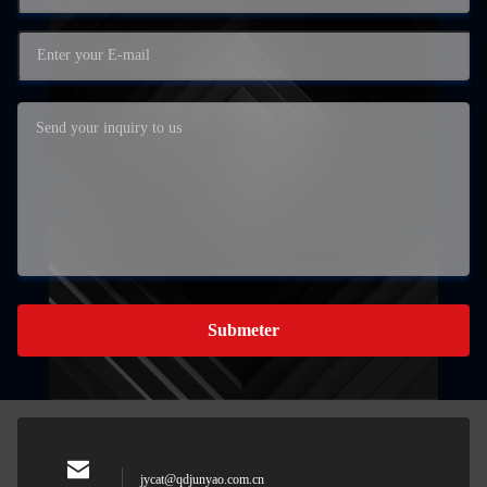
Submeter
jycat@qdjunyao.com.cn