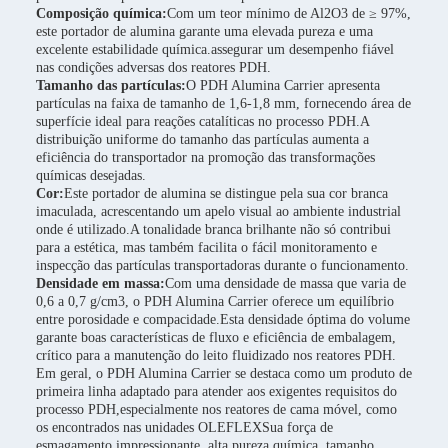
Composição química:
Com um teor mínimo de Al2O3 de ≥ 97%,
este portador de alumina garante uma elevada pureza e uma
excelente estabilidade química.assegurar um desempenho fiável
nas condições adversas dos reatores PDH.
Tamanho das partículas:
O PDH Alumina Carrier apresenta
partículas na faixa de tamanho de 1,6-1,8 mm, fornecendo área de
superfície ideal para reações catalíticas no processo PDH.A
distribuição uniforme do tamanho das partículas aumenta a
eficiência do transportador na promoção das transformações
químicas desejadas.
Cor:
Este portador de alumina se distingue pela sua cor branca
imaculada, acrescentando um apelo visual ao ambiente industrial
onde é utilizado.A tonalidade branca brilhante não só contribui
para a estética, mas também facilita o fácil monitoramento e
inspecção das partículas transportadoras durante o funcionamento.
Densidade em massa:
Com uma densidade de massa que varia de
0,6 a 0,7 g/cm3, o PDH Alumina Carrier oferece um equilíbrio
entre porosidade e compacidade.Esta densidade óptima do volume
garante boas características de fluxo e eficiência de embalagem,
crítico para a manutenção do leito fluidizado nos reatores PDH.
Em geral, o PDH Alumina Carrier se destaca como um produto de
primeira linha adaptado para atender aos exigentes requisitos do
processo PDH,especialmente nos reatores de cama móvel, como
os encontrados nas unidades OLEFLEXSua força de
esmagamento impressionante, alta pureza química, tamanho