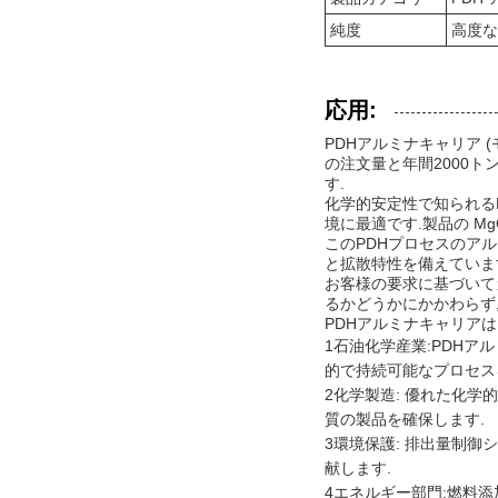
純度
高度な
応用:
PDHアルミナキャリア (
の注文量と年間2000
す.
化学的安定性で知られる
境に最適です.製品の Mg
このPDHプロセスのアルミ
と拡散特性を備えていま
お客様の要求に基づいて
るかどうかにかかわらず
PDHアルミナキャリア
1石油化学産業:PDH
的で持続可能なプロセス
2化学製造: 優れた化
質の製品を確保します.
3環境保護: 排出量制御
献します.
4エネルギー部門:燃料