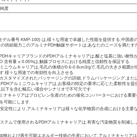
純度
モデル番号:KMP-100) は,様々な用途で卓越した性能を提供する,中国
トンの供給能力このアルミナPDH触媒サポートは,あなたのニーズを満た
PDHキャリアブランドのPDHアルミナキャリアは,酸と塩基に強い耐性
O 含有量 ≤ 0.05%は,触媒プロセスにおける純度と信頼性を保証する.
ニウムキャリアは,毛孔の体積が0.6-0.8cm3/gで,毛孔の大きさ範囲が0.
す.様々な用途での有効性を向上させる.
カスタマイズされたパッケージングの詳細,ドラムパッケージング,また
,PDHアルミニウムキャリアは,お客様の特定の要求に応じた柔軟性を提
は,以下を含む幅広い場合やシナリオで不可欠です.
アルミナキャリアはプロピレン生産のための催化コンバーターにおける重要
を可能にします.
学的安定性により,アルミナキャリアは様々な化学物質の合成における主要
システムで使用されるPDHアルミナキャリアは,有害な汚染物質を削減し
添加物および再生可能エネルギー技術の生産において,アルミナキャリア