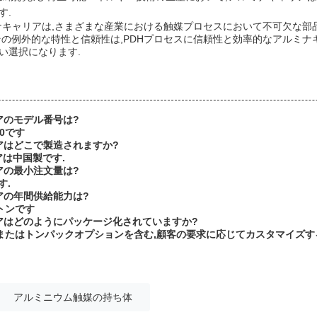
す.
ミナキャリアは,さまざまな産業における触媒プロセスにおいて不可欠な部
その例外的な特性と信頼性は,PDHプロセスに信頼性と効率的なアルミナ
い選択になります.
リアのモデル番号は?
00です
リアはどこで製造されますか?
アは中国製です.
リアの最小注文量は?
す.
リアの年間供給能力は?
0トンです
リアはどのようにパッケージ化されていますか?
ラムまたはトンパックオプションを含む,顧客の要求に応じてカスタマイズす
アルミニウム触媒の持ち体