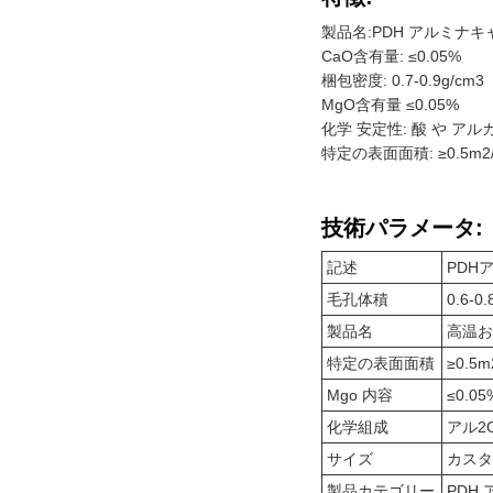
製品名:PDH アルミナキ
CaO含有量: ≤0.05%
梱包密度: 0.7-0.9g/cm3
MgO含有量 ≤0.05%
化学 安定性: 酸 や アル
特定の表面面積: ≥0.5m2
技術パラメータ:
記述
PDH
毛孔体積
0.6-0.
製品名
高温お
特定の表面面積
≥0.5m
Mgo 内容
≤0.05
化学組成
アル2
サイズ
カスタ
製品カテゴリー
PDH