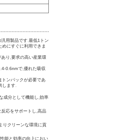
産の汎用製品です.最低1トン
すためにすぐに利用できま
があり,要求の高い産業環
4-0.6nmで,優れた吸収
はトンパックが必要であ
供します.
な成分として機能し,効率
な反応をサポートし,高品
,よりクリーンな環境に貢
は性能と効率の向上におい