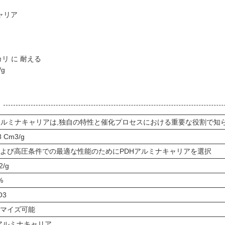
ャリア
カリ に 耐える
/g
アルミナキャリアは,独自の特性と催化プロセスにおける重要な役割で知
8 Cm3/g
よび高圧条件での最適な性能のためにPDHアルミナキャリアを選択
2/g
%
O3
マイズ可能
 アルミナキャリア