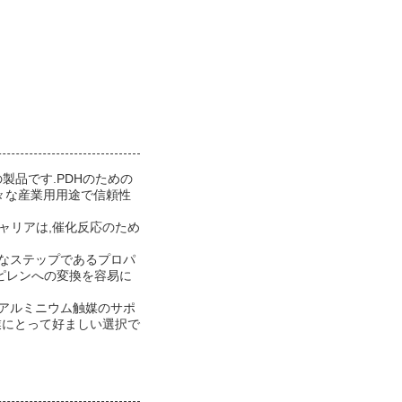
製品です.PDHのための
々な産業用用途で信頼性
キャリアは,催化反応のため
要なステップであるプロパ
ピレンへの変換を容易に
Hアルミニウム触媒のサポ
業にとって好ましい選択で