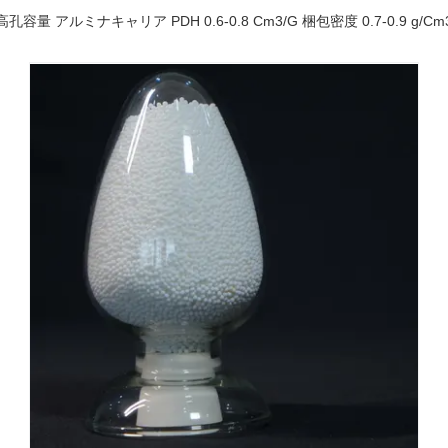
高孔容量 アルミナキャリア PDH 0.6-0.8 Cm3/G 梱包密度 0.7-0.9 g/Cm