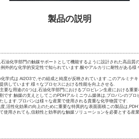
製品の説明
は,石油化学部門の触媒サポートとして機能するように設計された高品質の
,例外的な化学的安定性で知られています.酸やアルカリに耐性がある様
の化学式は Al2O3で,その組成と純度が反映されています.このアルミナ
提供しています.様々なプロセスにおける性能を向上させる.
の主要な用途の1つは,石油化学部門におけるプロピレン生産における重
割です.触媒の支えとしてこのPDHアルミニウム媒体は,プロパンのプロ
たします.プロパンは様々な産業で使用される貴重な化学物質です.
純度,活性化効果の向上のために重要な特異的な表面面積この製品は,PD
て使用されても,信頼性と効率的な触媒ソリューションを必要とする産