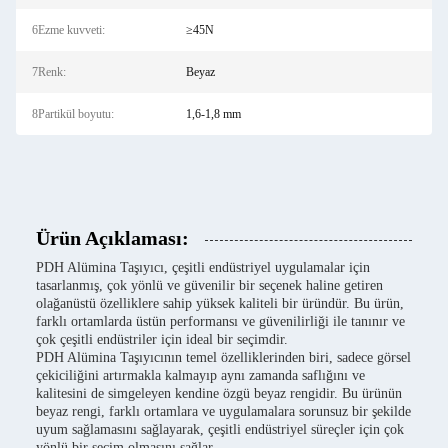
6Ezme kuvveti:
≥45N
7Renk:
Beyaz
8Partikül boyutu:
1,6-1,8 mm
Ürün Açıklaması:
PDH Alümina Taşıyıcı, çeşitli endüstriyel uygulamalar için
tasarlanmış, çok yönlü ve güvenilir bir seçenek haline getiren
olağanüstü özelliklere sahip yüksek kaliteli bir üründür. Bu ürün,
farklı ortamlarda üstün performansı ve güvenilirliği ile tanınır ve
çok çeşitli endüstriler için ideal bir seçimdir.
PDH Alümina Taşıyıcının temel özelliklerinden biri, sadece görsel
çekiciliğini artırmakla kalmayıp aynı zamanda saflığını ve
kalitesini de simgeleyen kendine özgü beyaz rengidir. Bu ürünün
beyaz rengi, farklı ortamlara ve uygulamalara sorunsuz bir şekilde
uyum sağlamasını sağlayarak, çeşitli endüstriyel süreçler için çok
yönlü bir seçim olmasını sağlar.