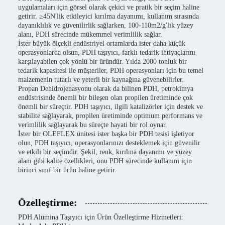
uygulamaları için görsel olarak çekici ve pratik bir seçim haline
getirir. ≥45N'lik etkileyici kırılma dayanımı, kullanım sırasında
dayanıklılık ve güvenilirlik sağlarken, 100-110m2/g'lik yüzey
alanı, PDH sürecinde mükemmel verimlilik sağlar.
İster büyük ölçekli endüstriyel ortamlarda ister daha küçük
operasyonlarda olsun, PDH taşıyıcı, farklı tedarik ihtiyaçlarını
karşılayabilen çok yönlü bir üründür. Yılda 2000 tonluk bir
tedarik kapasitesi ile müşteriler, PDH operasyonları için bu temel
malzemenin tutarlı ve yeterli bir kaynağına güvenebilirler.
Propan Dehidrojenasyonu olarak da bilinen PDH, petrokimya
endüstrisinde önemli bir bileşen olan propilen üretiminde çok
önemli bir süreçtir. PDH taşıyıcı, ilgili katalizörler için destek ve
stabilite sağlayarak, propilen üretiminde optimum performans ve
verimlilik sağlayarak bu süreçte hayati bir rol oynar.
İster bir OLEFLEX ünitesi ister başka bir PDH tesisi işletiyor
olun, PDH taşıyıcı, operasyonlarınızı desteklemek için güvenilir
ve etkili bir seçimdir. Şekil, renk, kırılma dayanımı ve yüzey
alanı gibi kalite özellikleri, onu PDH sürecinde kullanım için
birinci sınıf bir ürün haline getirir.
Özelleştirme:
PDH Alümina Taşıyıcı için Ürün Özelleştirme Hizmetleri: