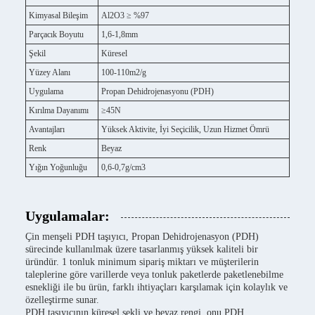
Kimyasal Bileşim
Al2O3 ≥ %97
Parçacık Boyutu
1,6-1,8mm
Şekil
Küresel
Yüzey Alanı
100-110m2/g
Uygulama
Propan Dehidrojenasyonu (PDH)
Kırılma Dayanımı
≥45N
Avantajları
Yüksek Aktivite, İyi Seçicilik, Uzun Hizmet Ömrü
Renk
Beyaz
Yığın Yoğunluğu
0,6-0,7g/cm3
Uygulamalar:
Çin menşeli PDH taşıyıcı, Propan Dehidrojenasyon (PDH)
sürecinde kullanılmak üzere tasarlanmış yüksek kaliteli bir
üründür. 1 tonluk minimum sipariş miktarı ve müşterilerin
taleplerine göre varillerde veya tonluk paketlerde paketlenebilme
esnekliği ile bu ürün, farklı ihtiyaçları karşılamak için kolaylık ve
özelleştirme sunar.
PDH taşıyıcının küresel şekli ve beyaz rengi, onu PDH