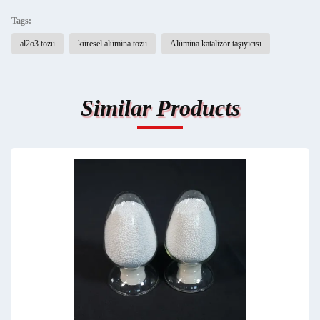
Tags:
al2o3 tozu
küresel alümina tozu
Alümina katalizör taşıyıcısı
Similar Products