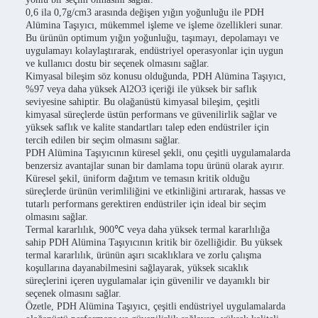
0,6 ila 0,7g/cm3 arasında değişen yığın yoğunluğu ile PDH
Alümina Taşıyıcı, mükemmel işleme ve işleme özellikleri sunar.
Bu ürünün optimum yığın yoğunluğu, taşımayı, depolamayı ve
uygulamayı kolaylaştırarak, endüstriyel operasyonlar için uygun
ve kullanıcı dostu bir seçenek olmasını sağlar.
Kimyasal bileşim söz konusu olduğunda, PDH Alümina Taşıyıcı,
%97 veya daha yüksek Al2O3 içeriği ile yüksek bir saflık
seviyesine sahiptir. Bu olağanüstü kimyasal bileşim, çeşitli
kimyasal süreçlerde üstün performans ve güvenilirlik sağlar ve
yüksek saflık ve kalite standartları talep eden endüstriler için
tercih edilen bir seçim olmasını sağlar.
PDH Alümina Taşıyıcının küresel şekli, onu çeşitli uygulamalarda
benzersiz avantajlar sunan bir damlama topu ürünü olarak ayırır.
Küresel şekil, üniform dağıtım ve temasın kritik olduğu
süreçlerde ürünün verimliliğini ve etkinliğini artırarak, hassas ve
tutarlı performans gerektiren endüstriler için ideal bir seçim
olmasını sağlar.
Termal kararlılık, 900℃ veya daha yüksek termal kararlılığa
sahip PDH Alümina Taşıyıcının kritik bir özelliğidir. Bu yüksek
termal kararlılık, ürünün aşırı sıcaklıklara ve zorlu çalışma
koşullarına dayanabilmesini sağlayarak, yüksek sıcaklık
süreçlerini içeren uygulamalar için güvenilir ve dayanıklı bir
seçenek olmasını sağlar.
Özetle, PDH Alümina Taşıyıcı, çeşitli endüstriyel uygulamalarda