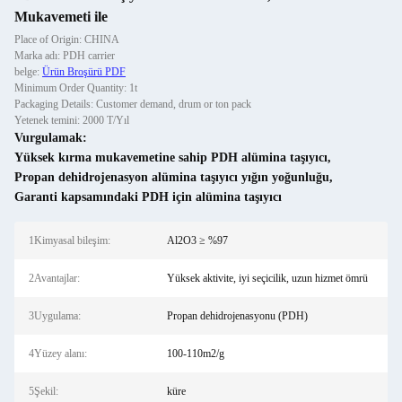
Mukavemeti ile
Place of Origin: CHINA
Marka adı: PDH carrier
belge:
Ürün Broşürü PDF
Minimum Order Quantity: 1t
Packaging Details: Customer demand, drum or ton pack
Yetenek temini: 2000 T/Yıl
Vurgulamak:
Yüksek kırma mukavemetine sahip PDH alümina taşıyıcı
,
Propan dehidrojenasyon alümina taşıyıcı yığın yoğunluğu
,
Garanti kapsamındaki PDH için alümina taşıyıcı
1Kimyasal bileşim:
Al2O3 ≥ %97
2Avantajlar:
Yüksek aktivite, iyi seçicilik, uzun hizmet ömrü
3Uygulama:
Propan dehidrojenasyonu (PDH)
4Yüzey alanı:
100-110m2/g
5Şekil:
küre