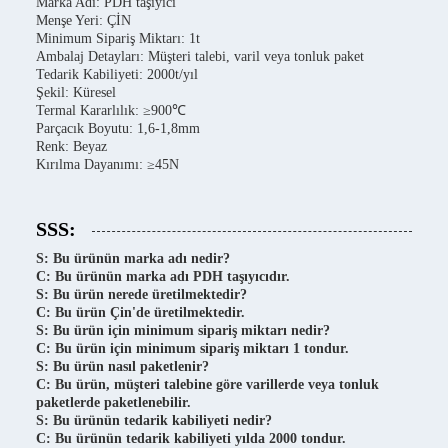
Marka Adı: PDH taşıyıcı
Menşe Yeri: ÇİN
Minimum Sipariş Miktarı: 1t
Ambalaj Detayları: Müşteri talebi, varil veya tonluk paket
Tedarik Kabiliyeti: 2000t/yıl
Şekil: Küresel
Termal Kararlılık: ≥900℃
Parçacık Boyutu: 1,6-1,8mm
Renk: Beyaz
Kırılma Dayanımı: ≥45N
SSS:
S: Bu ürünün marka adı nedir?
C: Bu ürünün marka adı PDH taşıyıcıdır.
S: Bu ürün nerede üretilmektedir?
C: Bu ürün Çin'de üretilmektedir.
S: Bu ürün için minimum sipariş miktarı nedir?
C: Bu ürün için minimum sipariş miktarı 1 tondur.
S: Bu ürün nasıl paketlenir?
C: Bu ürün, müşteri talebine göre varillerde veya tonluk
paketlerde paketlenebilir.
S: Bu ürünün tedarik kabiliyeti nedir?
C: Bu ürünün tedarik kabiliyeti yılda 2000 tondur.