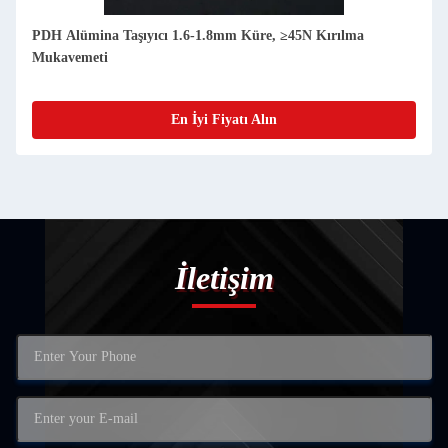
PDH Alümina Taşıyıcı 1.6-1.8mm Küre, ≥45N Kırılma
Mukavemeti
En İyi Fiyatı Alın
İletişim