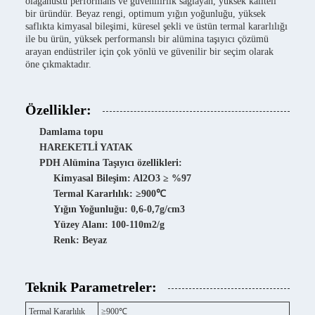
olağanüstü performans ve güvenilirlik sağlayan, yüksek kaliteli
bir üründür. Beyaz rengi, optimum yığın yoğunluğu, yüksek
saflıkta kimyasal bileşimi, küresel şekli ve üstün termal kararlılığı
ile bu ürün, yüksek performanslı bir alümina taşıyıcı çözümü
arayan endüstriler için çok yönlü ve güvenilir bir seçim olarak
öne çıkmaktadır.
Özellikler:
Damlama topu
HAREKETLİ YATAK
PDH Alümina Taşıyıcı özellikleri:
Kimyasal Bileşim: Al2O3 ≥ %97
Termal Kararlılık: ≥900℃
Yığın Yoğunluğu: 0,6-0,7g/cm3
Yüzey Alanı: 100-110m2/g
Renk: Beyaz
Teknik Parametreler:
Termal Kararlılık
≥900℃