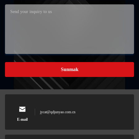
Sunmak
jycat@qdjunyao.com.cn
E-mail