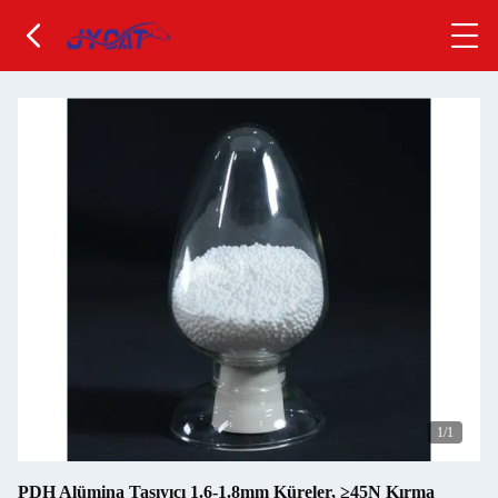
1
/1
PDH Alümina Taşıyıcı 1.6-1.8mm Küreler, ≥45N Kırma