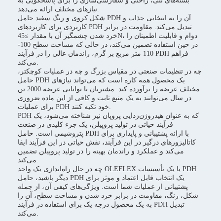
بسته‌های تنی، راحتی و سفارشی‌سازی را برای پاسخگویی به
نیازهای مختلف ارائه می‌دهد.
شکل کروی و رنگ سفید حامل PDH آن را به انتخابی جذاب و
کاربردی برای کاربردهای PDH تبدیل می‌کند. مقاومت در برابر
خرد شدن چشمگیر آن با مقدار ≥45N، دوام و قابلیت اطمینان را
در حین استفاده تضمین می‌کند، در حالی که مساحت سطح 100-
110 متر مربع بر گرم، راندمان عالی را در فرآیند PDH فراهم
می‌کند.
چه در تنظیمات صنعتی در مقیاس بزرگ و چه در عملیات کوچکتر،
حامل PDH یک محصول همه کاره است که می‌تواند نیازهای
مختلف عرضه را برآورده کند. مشتریان با توانایی عرضه 2000 تن
در سال می‌توانند به یک منبع ثابت و کافی از این ماده ضروری
برای عملیات PDH خود تکیه کنند.
PDH که به عنوان هیدروژن‌زدایی پروپان نیز شناخته می‌شود، یک
فرآیند حیاتی در تولید پروپیلن، یک جزء کلیدی در صنعت
پتروشیمی است. حامل PDH با ارائه پشتیبانی و پایداری برای
کاتالیزورهای درگیر در این فرآیند، نقش حیاتی در این فرآیند ایفا
می‌کند و عملکرد و راندمان بهینه را در تولید پروپیلن تضمین
می‌کند.
چه در حال راه‌اندازی یک واحد OLEFLEX یا یک تأسیسات PDH
دیگر باشید، حامل PDH یک انتخاب قابل اعتماد و موثر برای
پشتیبانی از عملیات شما است. ویژگی‌های کیفی آن، از جمله
شکل، رنگ، مقاومت در برابر خرد شدن و مساحت سطح، آن را
به یک محصول درجه یک برای استفاده در فرآیند PDH تبدیل
می‌کند.