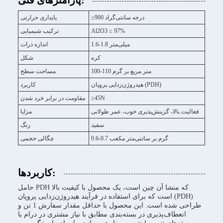
پارامترهای فنی:
≥900 درجه سانتی‌گراد
پایداری حرارتی
Al2O3 ≥ 97%
ترکیب شیمیایی
1.6-1.8 میلی‌متر
اندازه ذرات
کره
شکل
100-110 متر مربع بر گرم
مساحت سطح
هیدروژن‌زدایی پروپان (PDH)
کاربرد
≥45N
مقاومت در برابر خرد شدن
فعالیت بالا، گزینش‌پذیری خوب، عمر طولانی
مزایا
سفید
رنگ
0.6-0.7 گرم بر سانتی‌متر مکعب
چگالی حجمی
کاربردها:
حامل PDH که منشا آن چین است، یک محصول با کیفیت بالا
است که برای استفاده در فرآیند هیدروژن‌زدایی پروپان (PDH)
طراحی شده است. این محصول با حداقل مقدار سفارش 1 تن و
انعطاف‌پذیری در بسته‌بندی مطابق با نیاز مشتری در درام یا