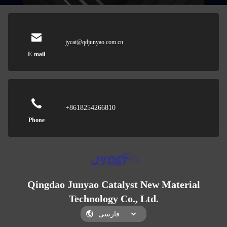
jycat@qdjunyao.com.cn
E-mail
+8618254266810
Phone
Qingdao Junyao Catalyst New Material
Technology Co., Ltd.