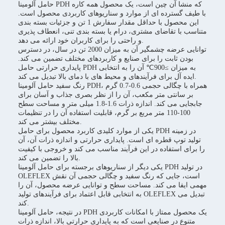
حامل آلومینا PDH که منشا آن چین است، یک محصول همه کاره
با طیف گسترده ای از موارد و سناریوهای کاربردی محصول است.
این محصول با حداقل مقدار سفارش 1 تن و جزئیات بسته بندی
متناسب با تقاضای مشتری، درام یا بسته بندی تنی، انعطاف پذیری
و راحتی را برای کاربران خود ارائه می دهد.
توانایی عرضه چشمگیر آن به میزان 2000 تن در سال، در دسترس
بودن ثابت را برای صنایع و کاربردهای مختلف تضمین می کند.
پایداری حرارتی حامل PDH به میزان ≥900℃ آن را به انتخابی
ایده آل برای فرآیندهای و محیط های با دمای بالا تبدیل می کند.
رنگ سفید حامل آلومینا PDH، همراه با چگالی حجمی 0.6-0.7 گرم
بر سانتی متر مکعب، آن را از نظر بصری جذاب و آسان برای
جابجایی می کند. اندازه ذرات 1.6-1.8 میلی متر و مساحت سطح
100-110 متر مربع بر گرم، قابلیت استفاده آن را در تنظیمات
مختلف بیشتر می کند.
یکی از موارد کلیدی کاربرد محصول برای حامل PDH در زمینه
تولید توپ قطره ای است. پایداری حرارتی و اندازه ذرات آن، آن
را برای استفاده در این فرآیند مناسب می کند و خروجی با کیفیت
بالا را تضمین می کند.
یکی دیگر از سناریوهای برجسته برای حامل آلومینا PDH در تولید
OLEFLEX است، جایی که رنگ سفید و چگالی حجمی آن نقش
مهمی ایفا می کند. مساحت سطح و توانایی عرضه محصول، آن را
به انتخابی قابل اعتماد برای فرآیندهای تولید OLEFLEX تبدیل می
کند.
در نتیجه، حامل آلومینا PDH یک محصول ممتاز با امکانات کاربردی
متنوع در صنایعی است که به پایداری حرارتی بالا، اندازه ذرات