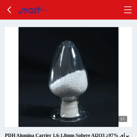
1
/1
PDH Alumina Carrier 1.6-1.8mm Sphere Al2O3 ≥97% برای