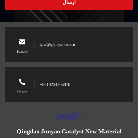
ارسال
jycat@qdjunyao.com.cn
E-mail
+8618254266810
Phone
Qingdao Junyao Catalyst New Material