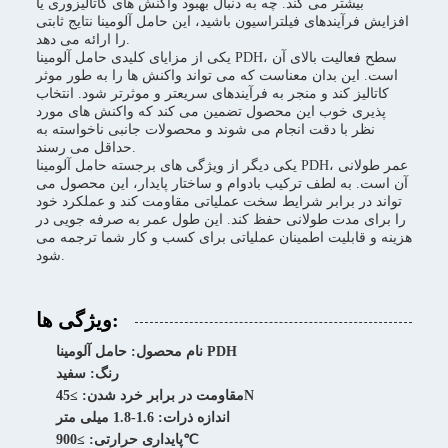
بیشتر می کند. چه به دنبال بهبود واکنش های کاتالیزوری یا
افزایش فرآیندهای فیلتراسیون باشید، این حامل آلومینا نتایج ثابتی
را ارائه می دهد.
یکی از مزایای کلیدی حامل آلومینا PDH، سطح فعالیت بالای آن
است. این بدان معناست که می تواند واکنش ها را به طور موثر
کاتالیز کند و منجر به فرآیندهای سریعتر و موثرتر شود. انتخاب
پذیری خوب این محصول تضمین می کند که واکنش های مورد
نظر با دقت انجام می شوند و محصولات جانبی ناخواسته به
حداقل می رسند.
یکی دیگر از ویژگی های برجسته حامل آلومینا PDH، عمر طولانی
آن است. به لطف ترکیب بادوام و ساختار پایدار، این محصول می
تواند در برابر شرایط سخت عملیاتی مقاومت کند و عملکرد خود
را برای مدت طولانی حفظ کند. این طول عمر به صرفه جویی در
هزینه و قابلیت اطمینان عملیاتی برای کسب و کار شما ترجمه می
شود.
ویژگی ها:
نام محصول: حامل آلومینا PDH
رنگ: سفید
مقاومت در برابر خرد شدن: ≥45N
اندازه ذرات: 1.6-1.8 میلی متر
پایداری حرارتی: ≥900℃