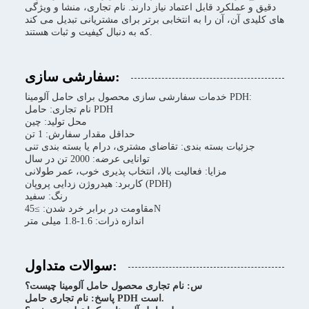
دقیق و عملکرد قابل اعتماد نیاز دارند. نام تجاری، منشا و ویژگی
های کلیدی آن، آن را به انتخابی برتر برای مشتریانی تبدیل می کند
که به دنبال کیفیت و ثبات هستند.
سفارشی سازی:
خدمات سفارشی سازی محصول برای حامل آلومینا PDH:
نام تجاری: حامل PDH
محل تولید: چین
حداقل مقدار سفارش: 1 تن
جزئیات بسته بندی: تقاضای مشتری، درام یا بسته بندی تنی
توانایی عرضه: 2000 تن در سال
مزایا: فعالیت بالا، انتخاب پذیری خوب، عمر طولانی
کاربرد: هیدروژن زدایی پروپان (PDH)
رنگ: سفید
مقاومت در برابر خرد شدن: ≥45N
اندازه ذرات: 1.6-1.8 میلی متر
سوالات متداول:
س: نام تجاری محصول حامل آلومینا چیست؟
پاسخ: نام تجاری حامل PDH است.