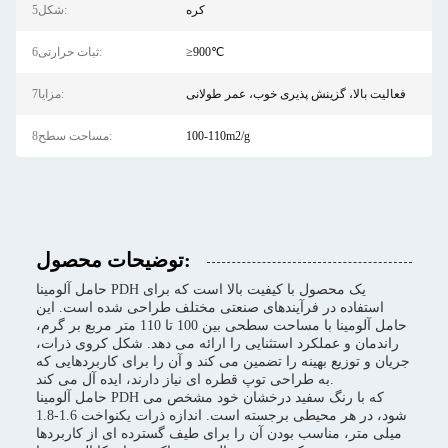
کره
5شکل:
≥900℃
6ثبات حرارتی:
فعالیت بالا، گزینش پذیری خوب، عمر طولانی
7مزایا:
100-110m2/g
8مساحت سطح:
توضیحات محصول:
حامل آلومینا PDH یک محصول با کیفیت بالا است که برای
استفاده در فرآیندهای صنعتی مختلف طراحی شده است. این
حامل آلومینا با مساحت سطحی بین 100 تا 110 متر مربع بر گرم،
راندمان و عملکرد استثنایی را ارائه می دهد. شکل کروی ذرات،
جریان و توزیع بهینه را تضمین می کند و آن را برای کاربردهایی که
به طراحی توپ قطره ای نیاز دارند، ایده آل می کند.
حامل آلومینا PDH که با رنگ سفید درخشان خود مشخص می
شود، در هر محیطی برجسته است. اندازه ذرات یکنواخت 1.6-1.8
میلی متر، مناسب بودن آن را برای طیف گسترده ای از کاربردها