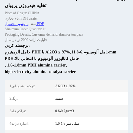
تخلیه هیدروژن پروپان
Place of Origin: CHINA
نام تجاری: PDH carrier
بروشور محصول PDF
سند:
Minimum Order Quantity: 1t
Packaging Details: Customer demand, drum or ton pack
قابلیت ارائه: 2000 تن در سال
برجسته کردن:
حامل آلومینیوم PDH با Al2O3 ≥ 97%,1حامل آلومینیوم.6-1.8mm
PDH,حامل کاتالیزور آلومینیوم با انتخابی بالا
,
1.6-1.8mm PDH alumina carrier
,
high selectivity alumina catalyst carrier
Al2O3 ≥ 97%
1ترکیب شیمیایی:
سفید
2رنگ:
0.6-0.7g/cm3
3تراکم فله:
1.6-1.8 میلی متر
4اندازه ذرات: