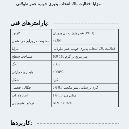
مزایا: فعالیت بالا، انتخاب پذیری خوب، عمر طولانی
پارامترهای فنی:
هیدروژن زدایی پروپان (PDH)
کاربرد
≥45N
مقاومت در برابر خرد شدن
فعالیت بالا، انتخاب پذیری خوب، عمر طولانی
مزایا
100-110 متر مربع بر گرم
مساحت سطح
سفید
رنگ
≥900℃
پایداری حرارتی
کره
شکل
0.6-0.7 گرم بر سانتی متر مکعب
چگالی حجمی
1.6-1.8 میلی متر
اندازه ذرات
Al2O3 ≥ 97%
ترکیب شیمیایی
کاربردها: