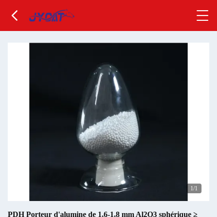
1
/1
PDH Porteur d'alumine de 1,6-1,8 mm Al2O3 sphérique ≥