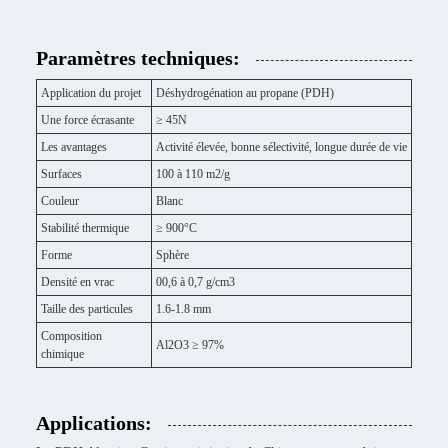
Paramètres techniques:
Application du projet
Déshydrogénation au propane (PDH)
Une force écrasante
≥ 45N
Les avantages
Activité élevée, bonne sélectivité, longue durée de vie
Surfaces
100 à 110 m2/g
Couleur
Blanc
Stabilité thermique
≥ 900°C
Forme
Sphère
Densité en vrac
00,6 à 0,7 g/cm3
Taille des particules
1.6-1.8 mm
Composition
Al2O3 ≥ 97%
chimique
Applications: