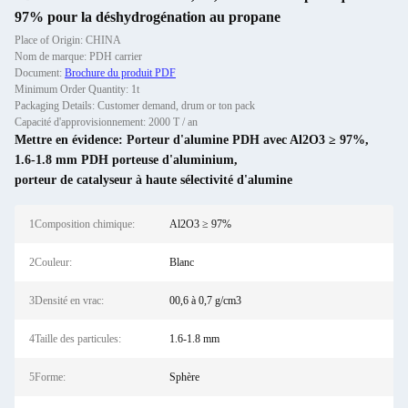
97% pour la déshydrogénation au propane
Place of Origin: CHINA
Nom de marque: PDH carrier
Document:
Brochure du produit PDF
Minimum Order Quantity: 1t
Packaging Details: Customer demand, drum or ton pack
Capacité d'approvisionnement: 2000 T / an
Mettre en évidence:
Porteur d'alumine PDH avec Al2O3 ≥ 97%
,
1.6-1.8 mm PDH porteuse d'aluminium
,
porteur de catalyseur à haute sélectivité d'alumine
1Composition chimique:
Al2O3 ≥ 97%
2Couleur:
Blanc
3Densité en vrac:
00,6 à 0,7 g/cm3
4Taille des particules:
1.6-1.8 mm
5Forme:
Sphère