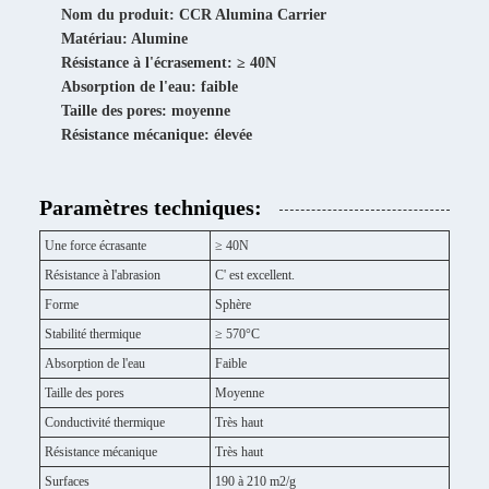
Nom du produit: CCR Alumina Carrier
Matériau: Alumine
Résistance à l'écrasement: ≥ 40N
Absorption de l'eau: faible
Taille des pores: moyenne
Résistance mécanique: élevée
Paramètres techniques:
Une force écrasante
≥ 40N
Résistance à l'abrasion
C' est excellent.
Forme
Sphère
Stabilité thermique
≥ 570°C
Absorption de l'eau
Faible
Taille des pores
Moyenne
Conductivité thermique
Très haut
Résistance mécanique
Très haut
Surfaces
190 à 210 m2/g