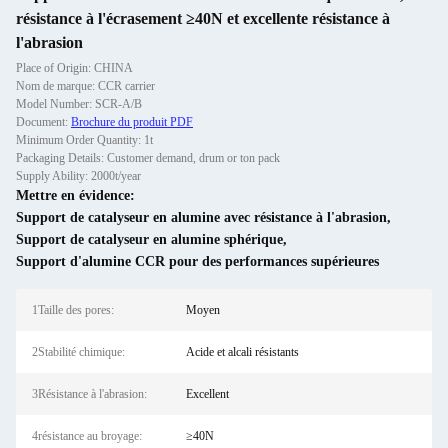
résistance à l'écrasement ≥40N et excellente résistance à
l'abrasion
Place of Origin: CHINA
Nom de marque: CCR carrier
Model Number: SCR-A/B
Document:
Brochure du produit PDF
Minimum Order Quantity: 1t
Packaging Details: Customer demand, drum or ton pack
Supply Ability: 2000t/year
Mettre en évidence:
Support de catalyseur en alumine avec résistance à l'abrasion
,
Support de catalyseur en alumine sphérique
,
Support d'alumine CCR pour des performances supérieures
1Taille des pores:
Moyen
2Stabilité chimique:
Acide et alcali résistants
3Résistance à l'abrasion:
Excellent
4résistance au broyage:
≥40N