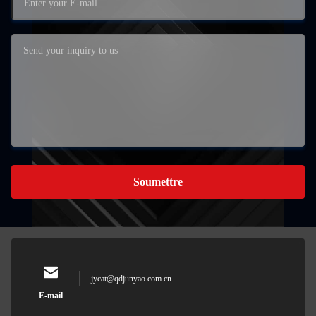
Soumettre
jycat@qdjunyao.com.cn
E-mail