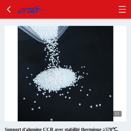
1
/1
Support d'alumine CCR avec stabilité thermique ≥570℃,