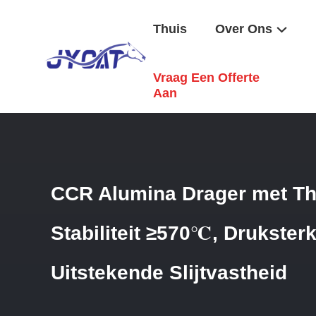
Thuis
Over Ons
Vraag Een Offerte
Thuis
/
Producten
/
CCR-Aluminiumdrager
/
CCR Alumina D
Aan
CCR Alumina Drager met T
Stabiliteit ≥570℃, Drukster
Uitstekende Slijtvastheid