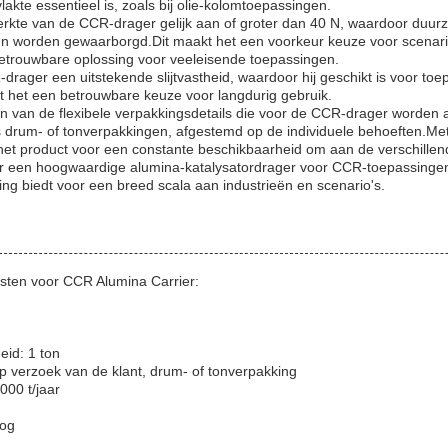
lakte essentieel is, zoals bij olie-kolomtoepassingen.
rkte van de CCR-drager gelijk aan of groter dan 40 N, waardoor duurza
en worden gewaarborgd.Dit maakt het een voorkeur keuze voor scenar
 betrouwbare oplossing voor veeleisende toepassingen.
rager een uitstekende slijtvastheid, waardoor hij geschikt is voor toe
 het een betrouwbare keuze voor langdurig gebruik.
en van de flexibele verpakkingsdetails die voor de CCR-drager worde
s drum- of tonverpakkingen, afgestemd op de individuele behoeften.Met
 het product voor een constante beschikbaarheid om aan de verschillen
er een hoogwaardige alumina-katalysatordrager voor CCR-toepassinge
ng biedt voor een breed scala aan industrieën en scenario's.
sten voor CCR Alumina Carrier:
eid: 1 ton
 verzoek van de klant, drum- of tonverpakking
000 t/jaar
oog