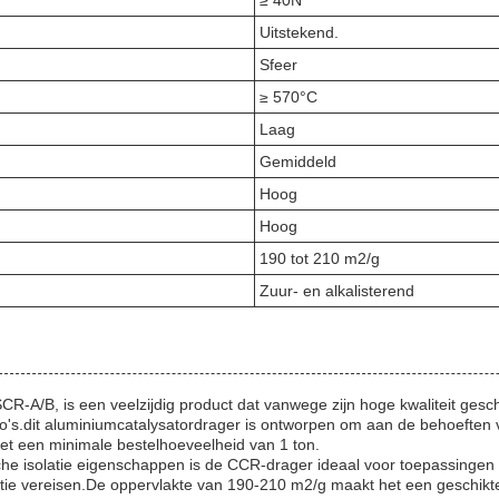
Uitstekend.
Sfeer
≥ 570°C
Laag
Gemiddeld
Hoog
Hoog
190 tot 210 m2/g
Zuur- en alkalisterend
-A/B, is een veelzijdig product dat vanwege zijn hoge kwaliteit geschi
o's.dit aluminiumcatalysatordrager is ontworpen om aan de behoeften 
met een minimale bestelhoeveelheid van 1 ton.
sche isolatie eigenschappen is de CCR-drager ideaal voor toepassingen
statie vereisen.De oppervlakte van 190-210 m2/g maakt het een geschik