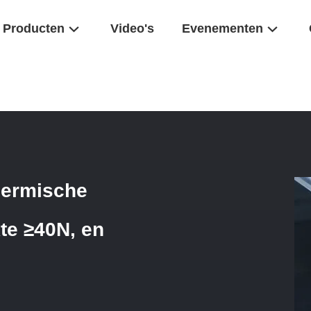
Producten
Video's
Evenementen
rager Met Thermische Stabiliteit ≥570℃, Druksterkte ≥40N, En Uitstek
hermische
kte ≥40N, en