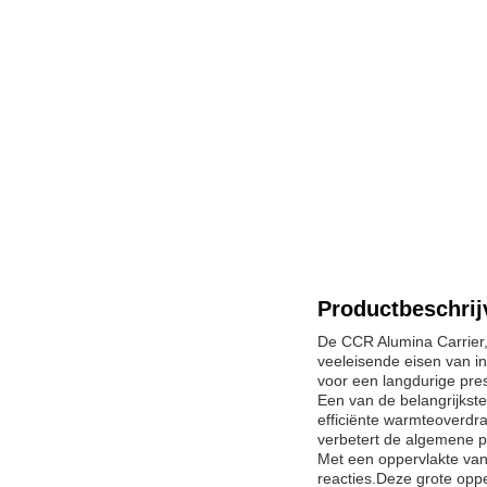
Productbeschrij
De CCR Alumina Carrier,
veeleisende eisen van i
voor een langdurige pre
Een van de belangrijkst
efficiënte warmteoverdr
verbetert de algemene pre
Met een oppervlakte van
reacties.Deze grote oppe