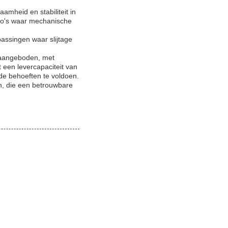
amheid en stabiliteit in
io's waar mechanische
passingen waar slijtage
n aangeboden, met
 een levercapaciteit van
de behoeften te voldoen.
n, die een betrouwbare