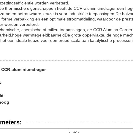
zettingsefficiëntie worden verbeterd.
nde thermische eigenschappen heeft de CCR-aluminiumdrager een hog
zame en betrouwbare keuze is voor industriële toepassingen.De bolv
niforme verpakking en een optimale stroomafdeling, waardoor de presta
er worden verbeterd.
chemische, chemische of milieu toepassingen, de CCR Alumina Carrier b
arheid.hoge warmtegeleidbaarheidDe grote oppervlakte, de hoge mech
et een ideale keuze voor een breed scala aan katalytische processen
: CCR-aluminiumdrager
N
ld
 hoog
ameters:
≥ 40N