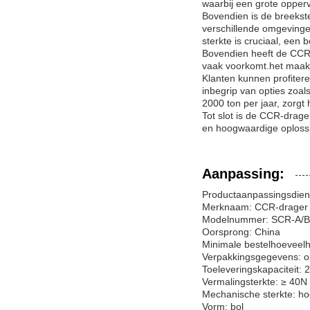
waarbij een grote opperv
Bovendien is de breekste
verschillende omgeving
sterkte is cruciaal, een
Bovendien heeft de CCR-d
vaak voorkomt.het maakt
Klanten kunnen profiter
inbegrip van opties zoal
2000 ton per jaar, zorgt
Tot slot is de CCR-drag
en hoogwaardige oplossi
Aanpassing:
Productaanpassingsdien
Merknaam: CCR-drager
Modelnummer: SCR-A/B
Oorsprong: China
Minimale bestelhoeveelh
Verpakkingsgegevens: op
Toeleveringskapaciteit: 2
Vermalingsterkte: ≥ 40N
Mechanische sterkte: h
Vorm: bol