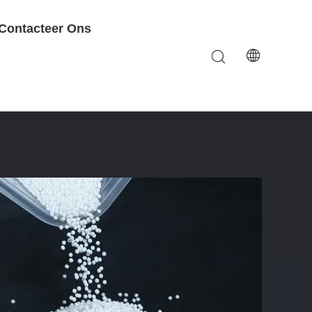
Contacteer Ons
ende Slijtvastheid