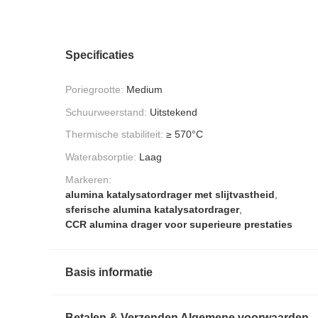
Specificaties
Poriegrootte:
Medium
Schuurweerstand:
Uitstekend
Thermische stabiliteit:
≥ 570°C
Waterabsorptie:
Laag
Markeren:
alumina katalysatordrager met slijtvastheid
,
sferische alumina katalysatordrager
,
CCR alumina drager voor superieure prestaties
Basis informatie
Betalen & Verzenden Algemene voorwaarden