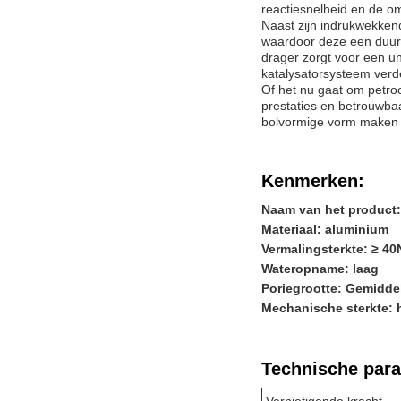
reactiesnelheid en de om
Naast zijn indrukwekke
waardoor deze een duur
drager zorgt voor een u
katalysatorsysteem verd
Of het nu gaat om petro
prestaties en betrouwba
bolvormige vorm maken h
Kenmerken:
Naam van het product
Materiaal: aluminium
Vermalingsterkte: ≥ 40
Wateropname: laag
Poriegrootte: Gemidde
Mechanische sterkte:
Technische par
Vernietigende kracht