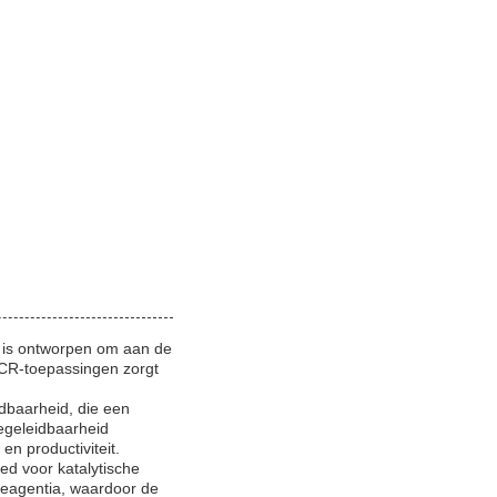
t is ontworpen om aan de
CCR-toepassingen zorgt
dbaarheid, die een
egeleidbaarheid
en productiviteit.
ed voor katalytische
 reagentia, waardoor de