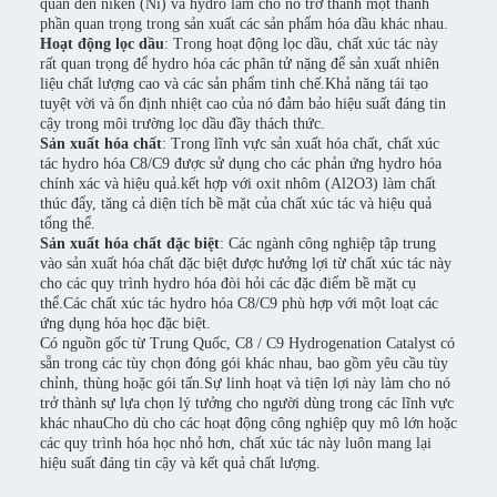
quan đến niken (Ni) và hydro làm cho nó trở thành một thành
phần quan trọng trong sản xuất các sản phẩm hóa dầu khác nhau.
Hoạt động lọc dầu
: Trong hoạt động lọc dầu, chất xúc tác này
rất quan trọng để hydro hóa các phân tử nặng để sản xuất nhiên
liệu chất lượng cao và các sản phẩm tinh chế.Khả năng tái tạo
tuyệt vời và ổn định nhiệt cao của nó đảm bảo hiệu suất đáng tin
cậy trong môi trường lọc dầu đầy thách thức.
Sản xuất hóa chất
: Trong lĩnh vực sản xuất hóa chất, chất xúc
tác hydro hóa C8/C9 được sử dụng cho các phản ứng hydro hóa
chính xác và hiệu quả.kết hợp với oxit nhôm (Al2O3) làm chất
thúc đẩy, tăng cả diện tích bề mặt của chất xúc tác và hiệu quả
tổng thể.
Sản xuất hóa chất đặc biệt
: Các ngành công nghiệp tập trung
vào sản xuất hóa chất đặc biệt được hưởng lợi từ chất xúc tác này
cho các quy trình hydro hóa đòi hỏi các đặc điểm bề mặt cụ
thể.Các chất xúc tác hydro hóa C8/C9 phù hợp với một loạt các
ứng dụng hóa học đặc biệt.
Có nguồn gốc từ Trung Quốc, C8 / C9 Hydrogenation Catalyst có
sẵn trong các tùy chọn đóng gói khác nhau, bao gồm yêu cầu tùy
chỉnh, thùng hoặc gói tấn.Sự linh hoạt và tiện lợi này làm cho nó
trở thành sự lựa chọn lý tưởng cho người dùng trong các lĩnh vực
khác nhauCho dù cho các hoạt động công nghiệp quy mô lớn hoặc
các quy trình hóa học nhỏ hơn, chất xúc tác này luôn mang lại
hiệu suất đáng tin cậy và kết quả chất lượng.