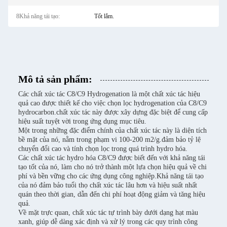
8Khả năng tái tạo:
Tốt lắm.
Mô tả sản phẩm:
Các chất xúc tác C8/C9 Hydrogenation là một chất xúc tác hiệu
quả cao được thiết kế cho việc chọn lọc hydrogenation của C8/C9
hydrocarbon.chất xúc tác này được xây dựng đặc biệt để cung cấp
hiệu suất tuyệt vời trong ứng dụng mục tiêu.
Một trong những đặc điểm chính của chất xúc tác này là diện tích
bề mặt của nó, nằm trong phạm vi 100-200 m2/g.đảm bảo tỷ lệ
chuyển đổi cao và tính chọn lọc trong quá trình hydro hóa.
Các chất xúc tác hydro hóa C8/C9 được biết đến với khả năng tái
tạo tốt của nó, làm cho nó trở thành một lựa chọn hiệu quả về chi
phí và bền vững cho các ứng dụng công nghiệp.Khả năng tái tạo
của nó đảm bảo tuổi thọ chất xúc tác lâu hơn và hiệu suất nhất
quán theo thời gian, dẫn đến chi phí hoạt động giảm và tăng hiệu
quả.
Về mặt trực quan, chất xúc tác tự trình bày dưới dạng hạt màu
xanh, giúp dễ dàng xác định và xử lý trong các quy trình công