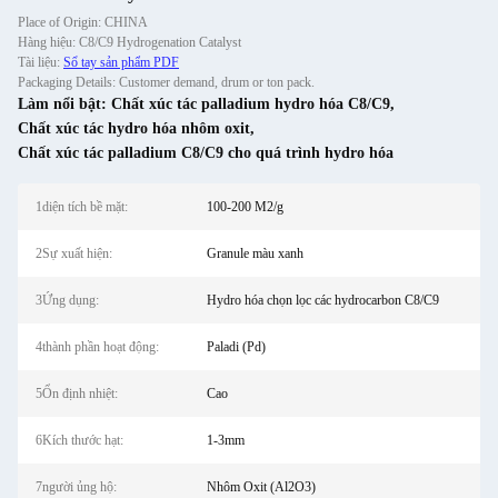
Place of Origin: CHINA
Hàng hiệu: C8/C9 Hydrogenation Catalyst
Tài liệu:
Sổ tay sản phẩm PDF
Packaging Details: Customer demand, drum or ton pack.
Làm nổi bật:
Chất xúc tác palladium hydro hóa C8/C9
,
Chất xúc tác hydro hóa nhôm oxit
,
Chất xúc tác palladium C8/C9 cho quá trình hydro hóa
1diện tích bề mặt:
100-200 M2/g
2Sự xuất hiện:
Granule màu xanh
3Ứng dụng:
Hydro hóa chọn lọc các hydrocarbon C8/C9
4thành phần hoạt động:
Paladi (Pd)
5Ổn định nhiệt:
Cao
6Kích thước hạt:
1-3mm
7người ủng hộ:
Nhôm Oxit (Al2O3)