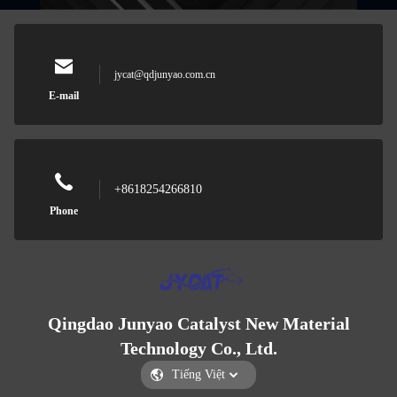
jycat@qdjunyao.com.cn
E-mail
+8618254266810
Phone
Qingdao Junyao Catalyst New Material
Technology Co., Ltd.