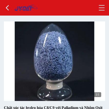
1
/1
Chất xúc tác hydro hóa C8/C9 với Palladium và Nhôm Oxit