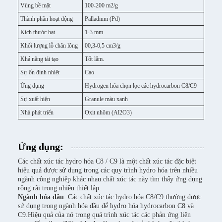
Vùng bề mặt
100-200 m2/g
Thành phần hoạt động
Palladium (Pd)
Kích thước hạt
1-3 mm
Khối lượng lỗ chân lông
00,3-0,5 cm3/g
Khả năng tái tạo
Tốt lắm.
Sự ổn định nhiệt
Cao
Ứng dụng
Hydrogen hóa chọn lọc các hydrocarbon C8/C9
Sự xuất hiện
Granule màu xanh
Nhà phát triển
Oxit nhôm (Al2O3)
Ứng dụng:
Các chất xúc tác hydro hóa C8 / C9 là một chất xúc tác đặc biệt
hiệu quả được sử dụng trong các quy trình hydro hóa trên nhiều
ngành công nghiệp khác nhau.chất xúc tác này tìm thấy ứng dụng
rộng rãi trong nhiều thiết lập.
Ngành hóa dầu
: Các chất xúc tác hydro hóa C8/C9 thường được
sử dụng trong ngành hóa dầu để hydro hóa hydrocarbon C8 và
C9.Hiệu quả của nó trong quá trình xúc tác các phản ứng liên