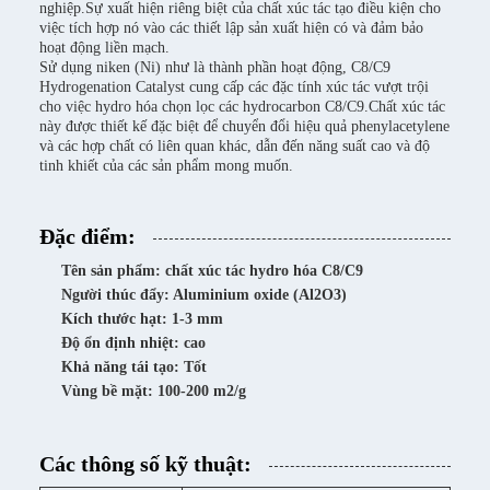
nghiệp.Sự xuất hiện riêng biệt của chất xúc tác tạo điều kiện cho
việc tích hợp nó vào các thiết lập sản xuất hiện có và đảm bảo
hoạt động liền mạch.
Sử dụng niken (Ni) như là thành phần hoạt động, C8/C9
Hydrogenation Catalyst cung cấp các đặc tính xúc tác vượt trội
cho việc hydro hóa chọn lọc các hydrocarbon C8/C9.Chất xúc tác
này được thiết kế đặc biệt để chuyển đổi hiệu quả phenylacetylene
và các hợp chất có liên quan khác, dẫn đến năng suất cao và độ
tinh khiết của các sản phẩm mong muốn.
Đặc điểm:
Tên sản phẩm: chất xúc tác hydro hóa C8/C9
Người thúc đẩy: Aluminium oxide (Al2O3)
Kích thước hạt: 1-3 mm
Độ ổn định nhiệt: cao
Khả năng tái tạo: Tốt
Vùng bề mặt: 100-200 m2/g
Các thông số kỹ thuật: