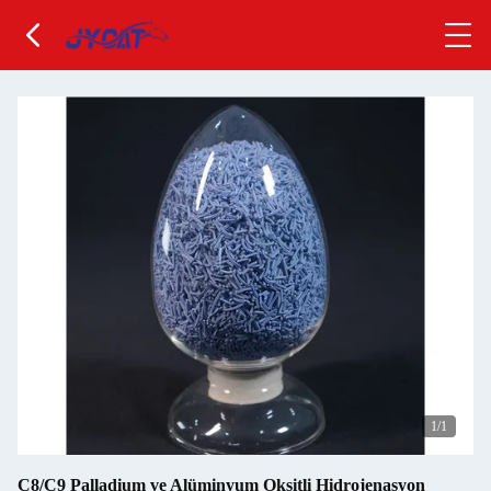
1
/1
C8/C9 Palladium ve Alüminyum Oksitli Hidrojenasyon