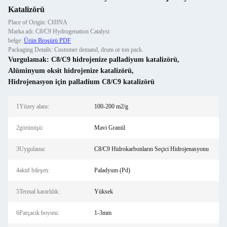
Katalizörü
Place of Origin: CHINA
Marka adı: C8/C9 Hydrogenation Catalyst
belge:
Ürün Broşürü PDF
Packaging Details: Customer demand, drum or ton pack.
Vurgulamak:
C8/C9 hidrojenize palladiyum katalizörü
,
Alüminyum oksit hidrojenize katalizörü
,
Hidrojenasyon için palladium C8/C9 katalizörü
1Yüzey alanı:
100-200 m2/g
2görünüşü:
Mavi Granül
3Uygulama:
C8/C9 Hidrokarbonların Seçici Hidrojenasyonu
4aktif bileşen:
Paladyum (Pd)
5Termal kararlılık:
Yüksek
6Parçacık boyutu:
1-3mm