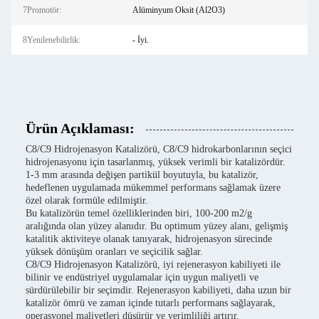
7Promotör:
Alüminyum Oksit (Al2O3)
8Yenilenebilirlik:
- İyi.
Ürün Açıklaması:
C8/C9 Hidrojenasyon Katalizörü, C8/C9 hidrokarbonlarının seçici
hidrojenasyonu için tasarlanmış, yüksek verimli bir katalizördür.
1-3 mm arasında değişen partikül boyutuyla, bu katalizör,
hedeflenen uygulamada mükemmel performans sağlamak üzere
özel olarak formüle edilmiştir.
Bu katalizörün temel özelliklerinden biri, 100-200 m2/g
aralığında olan yüzey alanıdır. Bu optimum yüzey alanı, gelişmiş
katalitik aktiviteye olanak tanıyarak, hidrojenasyon sürecinde
yüksek dönüşüm oranları ve seçicilik sağlar.
C8/C9 Hidrojenasyon Katalizörü, iyi rejenerasyon kabiliyeti ile
bilinir ve endüstriyel uygulamalar için uygun maliyetli ve
sürdürülebilir bir seçimdir. Rejenerasyon kabiliyeti, daha uzun bir
katalizör ömrü ve zaman içinde tutarlı performans sağlayarak,
operasyonel maliyetleri düşürür ve verimliliği artırır.