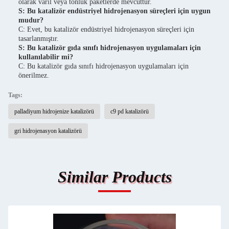
olarak varil veya tonluk paketlerde mevcuttur.
S: Bu katalizör endüstriyel hidrojenasyon süreçleri için uygun
mudur?
C: Evet, bu katalizör endüstriyel hidrojenasyon süreçleri için
tasarlanmıştır.
S: Bu katalizör gıda sınıfı hidrojenasyon uygulamaları için
kullanılabilir mi?
C: Bu katalizör gıda sınıfı hidrojenasyon uygulamaları için
önerilmez.
Tags:
palladiyum hidrojenize katalizörü
c9 pd katalizörü
gri hidrojenasyon katalizörü
Similar Products