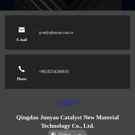
jycat@qdjunyao.com.cn
E-mail
+8618254266810
Phone
Qingdao Junyao Catalyst New Material
Technology Co., Ltd.