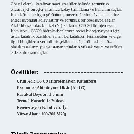
Görsel olarak, katalizör mavi granüller halinde görünür ve
endüstriyel süreçler sırasında kolay tanımlama ve kullanım sağlar.
Katalizörün belirgin görünümü, mevcut üretim düzenlemelerine
entegrasyonunu kolaylaştırır ve sorunsuz bir operasyon sağlar.
Aktif bileşen olarak nikel (Ni) kullanan C8/C9 Hidrojenasyon
Katalizörü, C8/C9 hidrokarbonlarının seçici hidrojenasyonu için
üstün katalitik özellikler sunar. Bu katalizör, fenilasetilen ve diğer
ilgili bileşiklerin verimli bir şekilde dönüştürülmesi için özel
olarak tasarlanmıştır ve istenen ürünlerin yüksek verim ve saflıkta
elde edilmesini sağlar.
Özellikler:
Ürün Adı: C8/C9 Hidrojenasyon Katalizörü
Promotör: Alüminyum Oksit (Al2O3)
Partikül Boyutu: 1-3 mm
Termal Kararlılık: Yüksek
Rejenerasyon Kabiliyeti: İyi
Yüzey Alanı: 100-200 M2/g