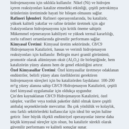
hidrojenasyonu için sıklıkla kullanılır. Nikel (Ni) ve hidrojen
içeren reaksiyonları katalize etmedeki etkinliği, çeşitli petrokimya
ürünlerinin üretiminde hayati bir bileşen olmasını sağlar.
Rafineri İşlemleri
: Rafineri operasyonlarında, bu katalizör,
yüksek kaliteli yakıtlar ve rafine ürünler üretmek için ağır
fraksiyonların hidrojenasyonu için kritik öneme sahiptir.
Mükemmel rejenerasyon kabiliyeti ve yüksek termal kararlılığı,
zorlu rafineri ortamlarında güvenilir performans sağlar.
Kimyasal Üretimi
: Kimyasal üretim sektöründe, C8/C9
Hidrojenasyon Katalizörü, hassas ve verimli hidrojenasyon
reaksiyonları için kullanılır. Belirgin mavi granül görünümü,
promotör olarak alüminyum oksit (Al₂O₃) ile birleştiğinde, hem
katalizörün yüzey alanını hem de genel etkinliğini artırır.
Özel Kimyasallar Üretimi
: Özel kimyasallar üretmeye odaklanan
endüstriler, belirli yüzey alanı özelliklerini gerektiren
hidrojenasyon süreçleri için bu katalizörden faydalanır. 100-200
m²/g yüzey alanına sahip C8/C9 Hidrojenasyon Katalizörü, çeşitli
özel kimyasal uygulamalar için oldukça uygundur.
Çin'den kaynaklanan C8/C9 Hidrojenasyon Katalizörü, özel
talepler, variller veya tonluk paketler dahil olmak üzere çeşitli
ambalaj seçeneklerinde mevcuttur. Bu çok yönlülük ve kolaylık,
onu farklı sektörlerdeki kullanıcılar için ideal bir seçim haline
getirir. İster büyük ölçekli endüstriyel operasyonlar isterse daha
küçük kimyasal süreçler için olsun, bu katalizör sürekli olarak
güvenilir performans ve kaliteli sonuçlar sunar.