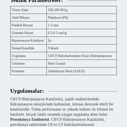
Teknik Parametreler:
Yüzey Alanı
100-200 M2/g
Aktif Bileşen
Paladyum (Pd)
Partikül Boyutu
1-3 mm
Gözenek Hacmi
0.3-0.5 cm3/g
Rejenerasyon Kabiliyeti
İyi
Termal Kararlılık
Yüksek
Uygulama
C8/C9 Hidrokarbonların Seçici Hidrojenasyonu
Görünüm
Mavi Granül
Promotör
Alüminyum Oksit (Al2O3)
Uygulamalar:
C8/C9 Hidrojenasyon Katalizörü, çeşitli endüstrilerdeki
hidrojenasyon süreçlerinde kullanılan, istisnai derecede etkili bir
katalizördür. Üstün performansı ve yüksek kalitesi ile bilinen bu
katalizör, birçok farklı ortamda yaygın uygulama alanı bulur.
Petrokimya Endüstrisi
: C8/C9 Hidrojenasyon Katalizörü,
petrokimya sektöründe C8 ve C9 hidrokarbonlarının