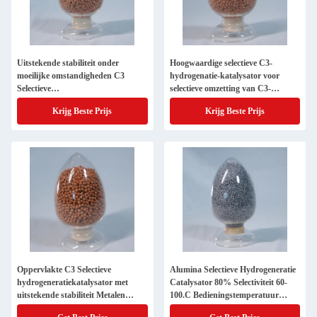
Uitstekende stabiliteit onder
Hoogwaardige selectieve C3-
moeilijke omstandigheden C3
hydrogenatie-katalysator voor
Selectieve
selectieve omzetting van C3-
hydrogeneratiekatalysator voor
koolwaterstoffen
Krijg Beste Prijs
Krijg Beste Prijs
extreme temperaturen
Oppervlakte C3 Selectieve
Alumina Selectieve Hydrogeneratie
hydrogeneratiekatalysator met
Catalysator 80% Selectiviteit 60-
uitstekende stabiliteit Metalen
100.C Bedieningstemperatuur
katalysator
Chemische industrie