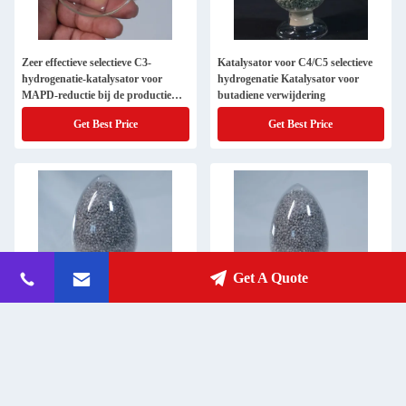
Zeer effectieve selectieve C3-
Katalysator voor C4/C5 selectieve
hydrogenatie-katalysator voor
hydrogenatie Katalysator voor
MAPD-reductie bij de productie
butadiene verwijdering
van propyleen
Get Best Price
Get Best Price
Get A Quote
Herbruikbare palladium-selectieve
Selectieve C2-hydrogenatie-
acetyleenhydrogenatie-katalysator /
katalysator met 80% selectiviteit
3,5 MPa hydrogenatie-katalysator
voor de chemische industrie
herbruikbaar en met 0,85-0.95
Get Best Price
Get Best Price