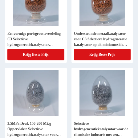
Eenvormige poriegrootteverdeling
Ondersteunde metaalkatalysator
C3 Selectieve
voor C3 Selectieve hydrogeneratie
hydrogeneratiekatalysator
katalysator op aluminiumoxide
ondersteund door aluminiumoxide
Al2O3 draagmateriaal
Krijg Beste Prijs
Krijg Beste Prijs
Al2O3 voor een bolvormige vorm
3.5MPa Druk 150-200 M2/g
Selectieve
Oppervlakte Selectieve
hydrogeneratiekatalysator voor de
hydrogeneratiekatalysator voor
chemische industrie met een