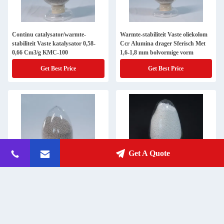
Continu catalysator/warmte-
Warmte-stabiliteit Vaste oliekolom
stabiliteit Vaste katalysator 0,58-
Ccr Alumina drager Sferisch Met
0,66 Cm3/g KMC-100
1,6-1,8 mm bolvormige vorm
Get Best Price
Get Best Price
Get A Quote
Oppervlakte 190-200 M2/G
Sterkte CCR Aluminium drager 1/8
Sferische CCR-aluminiumdrager
inch 0,55-0,66 G/Cm3 Bulk Density
met 0,58-0,66 Cm3/G porevolume
Get Best Price
Get Best Price