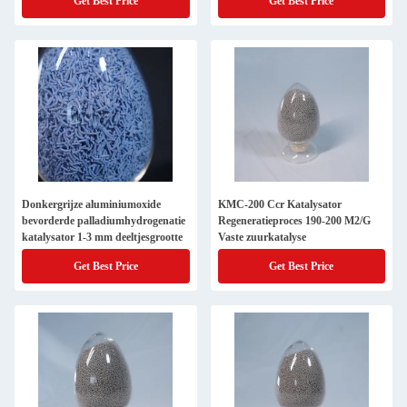
Get Best Price
Get Best Price
Donkergrijze aluminiumoxide
KMC-200 Ccr Katalysator
bevorderde palladiumhydrogenatie
Regeneratieproces 190-200 M2/G
katalysator 1-3 mm deeltjesgrootte
Vaste zuurkatalyse
Get Best Price
Get Best Price