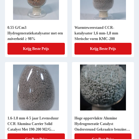
0.55 G/Cm3
Warmteweerstand CCR-
Hydrogeneratiekatalysator met een
katalysator 1,6 mm-1,8 mm
zuiverheid ≥ 98%
Sferische vorm KMC-200
Krijg Beste Prijs
Krijg Beste Prijs
1.6-1.8 mm 4-5 jaar Levensduur
Hoge oppervlakte Alumine
CCR Alumina Carrier Solid
Hydrogeneratie Catalyst
Catalyst Met 190-200 M2/G
Ondersteund Gekraakte benzine
oppervlakte
0,3 Nm-0,5 Nm