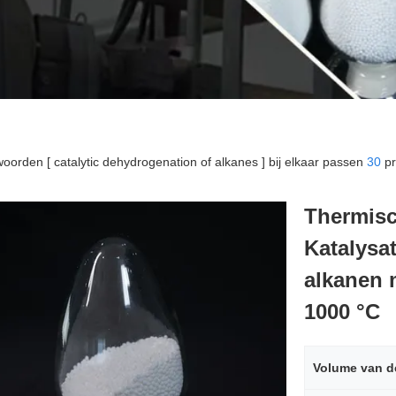
oorden [ catalytic dehydrogenation of alkanes ] bij elkaar passen
30
pr
Thermisc
Katalysa
alkanen 
1000 °C
Volume van d