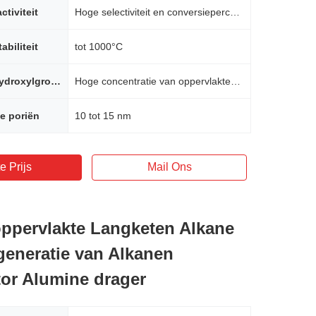
ctiviteit
Hoge selectiviteit en conversiepercentage
abiliteit
tot 1000°C
Oppervlaktehydroxylgroepen
Hoge concentratie van oppervlaktehydroxylgroepen
e poriën
10 tot 15 nm
e Prijs
Mail Ons
oppervlakte Langketen Alkane
eneratie van Alkanen
tor Alumine drager