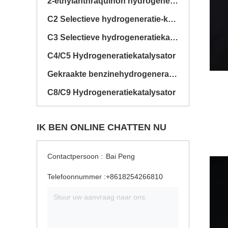
2-ethylanthraquinon hydrogeneratiekatalysator
C2 Selectieve hydrogeneratie-katalysator
C3 Selectieve hydrogeneratiekatalysator
C4/C5 Hydrogeneratiekatalysator
Gekraakte benzinehydrogeneratiekatalysatoren
C8/C9 Hydrogeneratiekatalysator
IK BEN ONLINE CHATTEN NU
Contactpersoon :
Bai Peng
Telefoonnummer :
+8618254266810