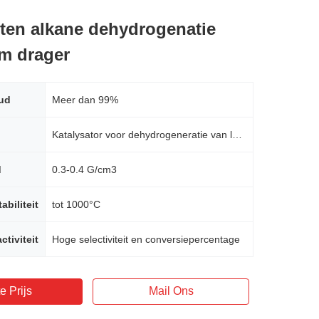
ten alkane dehydrogenatie
m drager
ud
Meer dan 99%
Katalysator voor dehydrogeneratie van langketenalkanen
d
0.3-0.4 G/cm3
abiliteit
tot 1000°C
ctiviteit
Hoge selectiviteit en conversiepercentage
e Prijs
Mail Ons