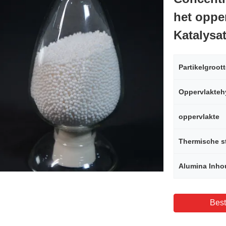
het oppe
Katalysa
Partikelgroot
oppervlakte
Thermische st
Alumina Inho
Best