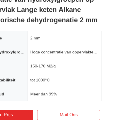
rvlak Lange keten Alkane
torische dehydrogenatie 2 mm
te
2 mm
Oppervlaktehydroxylgroepen
Hoge concentratie van oppervlaktehydroxylgroepen
150-170 M2/g
abiliteit
tot 1000°C
ud
Meer dan 99%
e Prijs
Mail Ons