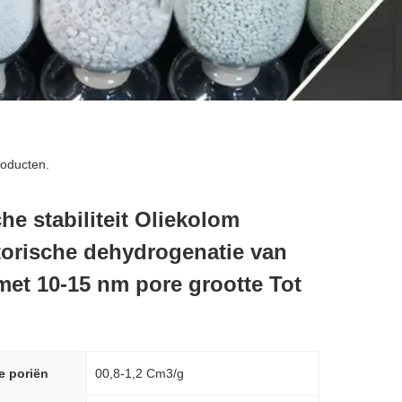
oducten.
he stabiliteit Oliekolom
torische dehydrogenatie van
met 10-15 nm pore grootte Tot
e poriën
00,8-1,2 Cm3/g