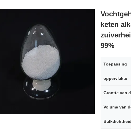
Vochtgeh
keten al
zuiverhe
99%
Toepassing
oppervlakte
Grootte van d
Volume van d
Bulkdichthei