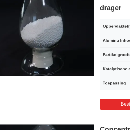
drager
Alumina Inho
Partikelgroot
Katalytische a
Toepassing
Best
Concentr