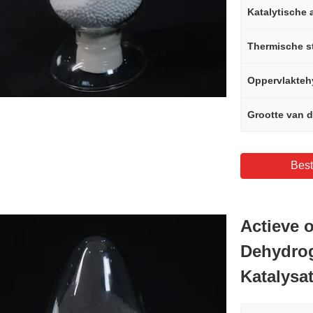
Katalytische a
Thermische st
Grootte van d
Best
Actieve 
Dehydrog
Katalysa