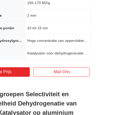
150-170 M2/g
te
2 mm
e poriën
10 tot 15 nm
Oppervlaktehydroxylgroepen
Hoge concentratie van oppervlaktehydroxylgroepen
Katalysator voor dehydrogeneratie van langketenalkanen
e Prijs
Mail Ons
groepen Selectiviteit en
lheid Dehydrogenatie van
Katalysator op aluminium