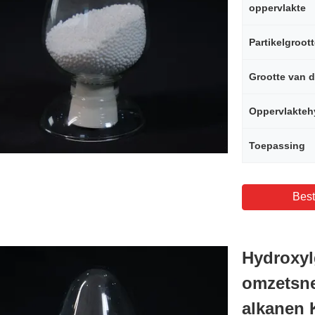
oppervlakte
Partikelgroot
Grootte van d
Toepassing
Best
Hydroxyl
omzetsne
alkanen 