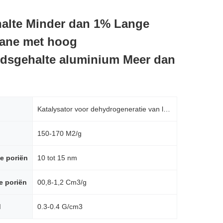
alte Minder dan 1% Lange
kane met hoog
idsgehalte aluminium Meer dan
Katalysator voor dehydrogeneratie van langketenalkanen
150-170 M2/g
e poriën
10 tot 15 nm
e poriën
00,8-1,2 Cm3/g
d
0.3-0.4 G/cm3