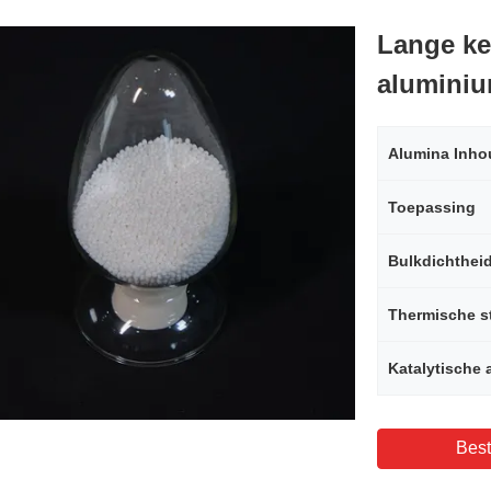
Lange ke
aluminiu
Alumina Inho
Toepassing
Bulkdichthei
Thermische st
Katalytische a
Best