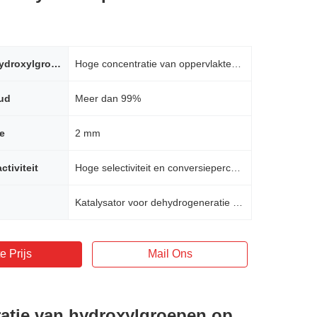
Oppervlaktehydroxylgroepen
Hoge concentratie van oppervlaktehydroxylgroepen
ud
Meer dan 99%
te
2 mm
ctiviteit
Hoge selectiviteit en conversiepercentage
Katalysator voor dehydrogeneratie van langketenalkanen
e Prijs
Mail Ons
atie van hydroxylgroepen op