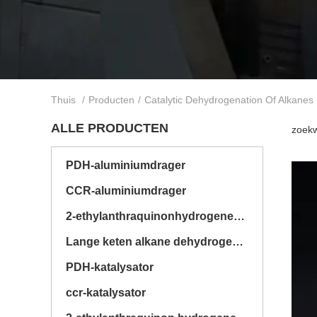
Thuis
/
Producten
/
Catalytic Dehydrogenation Of Alkanes
ALLE PRODUCTEN
zoekw
PDH-aluminiumdrager
CCR-aluminiumdrager
2-ethylanthraquinonhydrogeneratie-alumina-drager
Lange keten alkane dehydrogenatie aluminium drager
PDH-katalysator
ccr-katalysator