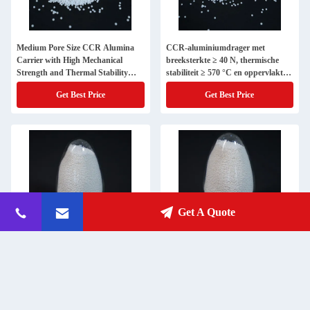
Medium Pore Size CCR Alumina
CCR-aluminiumdrager met
Carrier with High Mechanical
breeksterkte ≥ 40 N, thermische
Strength and Thermal Stability
stabiliteit ≥ 570 °C en oppervlakte
≥570℃
190-210 m2/g voor ondersteuning
Get Best Price
Get Best Price
van een hoogwaardige katalysator
Get A Quote
Thermische geleidbaarheid Ccr
Warmtegeleidbaarheid Aluminium
alumina drager olie kolom 1/8 inch
drager met lage wateropname en
met uitstekende elektrische isolatie
oppervlakte
Get Best Price
Get Best Price