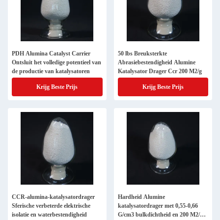
PDH Alumina Catalyst Carrier
50 lbs Breuksterkte
Ontsluit het volledige potentieel van
Abrasiebestendigheid Alumine
de productie van katalysatoren
Katalysator Drager Ccr 200 M2/g
Krijg Beste Prijs
Krijg Beste Prijs
CCR-alumina-katalysatordrager
Hardheid Alumine
Sferische verbeterde elektrische
katalysatordrager met 0,55-0,66
isolatie en waterbestendigheid
G/cm3 bulkdichtheid en 200 M2/g