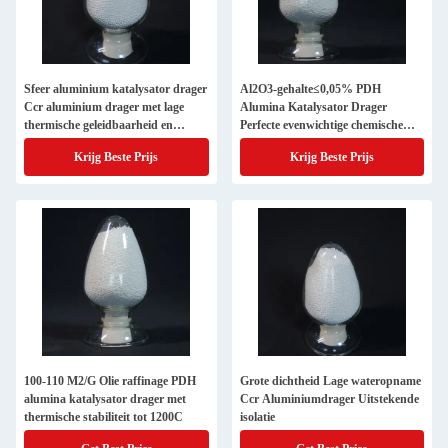
Sfeer aluminium katalysator drager
Al2O3-gehalte≤0,05% PDH
Ccr aluminium drager met lage
Alumina Katalysator Drager
thermische geleidbaarheid en
Perfecte evenwichtige chemische
waterabsorptie
formule voor superieure prestaties
Krijg Beste Prijs
Krijg Beste Prijs
100-110 M2/G Olie raffinage PDH
Grote dichtheid Lage wateropname
alumina katalysator drager met
Ccr Aluminiumdrager Uitstekende
thermische stabiliteit tot 1200C
isolatie