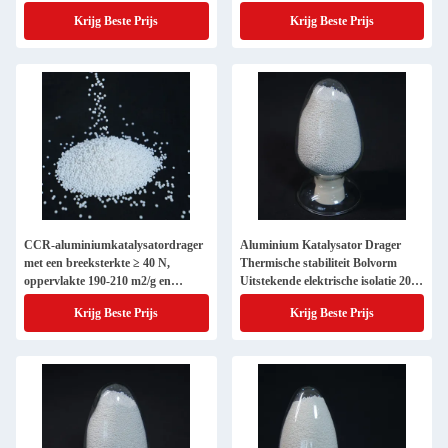
oppervlakte
Krijg Beste Prijs
Krijg Beste Prijs
CCR-aluminiumkatalysatordrager
Aluminium Katalysator Drager
met een breeksterkte ≥ 40 N,
Thermische stabiliteit Bolvorm
oppervlakte 190-210 m2/g en
Uitstekende elektrische isolatie 200
thermische stabiliteit ≥ 570°C
M2/g
Krijg Beste Prijs
Krijg Beste Prijs