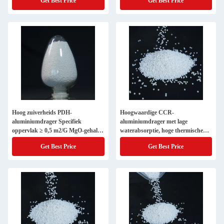
Get Best Price
Get Best Price
Hoog zuiverheids PDH-
Hoogwaardige CCR-
aluminiumdrager Specifiek
aluminiumdrager met lage
oppervlak ≥ 0,5 m2/G MgO-gehalte
waterabsorptie, hoge thermische
≤ 0,05%
geleidbaarheid en hoge breeksterkte
Get Best Price
Get Best Price
voor de chemische en
petrochemische industrie