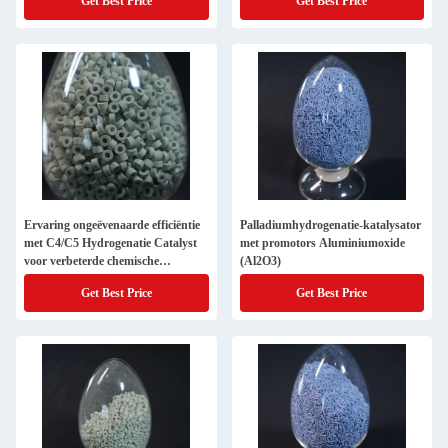
Get Best Price
Get Best Price
Ervaring ongeëvenaarde efficiëntie
Palladiumhydrogenatie-katalysator
met C4/C5 Hydrogenatie Catalyst
met promotors Aluminiumoxide
voor verbeterde chemische
(Al2O3)
productie
Get Best Price
Get Best Price