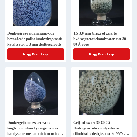
Donkergrijze aluminiumoxide
1.5-3.0 mm Grijze of zwarte
bevorderde palladiumhydrogenatie
hydrogeneratiekatalysator met 30-
katalysator 1-3 mm deeltjesgrootte
80 Å pore
Krijg Beste Prijs
Krijg Beste Prijs
Donkergrijz tot zwart vaste
Grijs of zwart 30-80 C5
laagtemperatuurhydrogeneratie-
Hydrogeneratiekatalysator in
katalysator met aluminium-oxide-
cilindrische deeltjes met Pd/Pt/Ni/Of