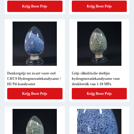
promotor
Co-actieve componenten
Krijg Beste Prijs
Krijg Beste Prijs
Donkergrijz tot zwart vaste stof
Grijs cilindrische deeltjes
C8/C9 Hydrogeneratiekatalysator /
hydrogeneratiekatalysator voor
H2 Pd-katalysator
drukbereik van 1-10 MPa
Krijg Beste Prijs
Krijg Beste Prijs