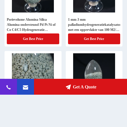
Porievolume Alumina Silica
1 mm-3 mm
Alumina ondersteund Pd Pt Ni of
palladiumhydrogeneratiekatalysator
Co C4/C5 Hydrogeneratie
met een oppervlakte van 100 M2/g
katalysator
tot 200 M2/g
Get Best Price
Get Best Price
Get A Quote
C4/C5 Hydrogeneratiekatalysator
C4/C5 Nikkelhydrogenatie-
industriële kwaliteit voor de
katalysator ≥ 0,35 ml/g porievolume
olieraffinering H2 en
nikkelkatalysator
Get Best Price
Get Best Price