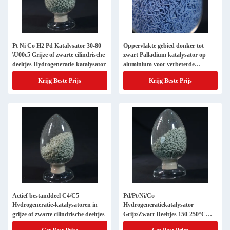
Pt Ni Co H2 Pd Katalysator 30-80
Oppervlakte gebied donker tot
\U00c5 Grijze of zwarte cilindrische
zwart Palladium katalysator op
deeltjes Hydrogeneratie-katalysator
aluminium voor verbeterde
hydrogeneratie katalysator
Krijg Beste Prijs
Krijg Beste Prijs
Actief bestanddeel C4/C5
Pd/Pt/Ni/Co
Hydrogeneratie-katalysatoren in
Hydrogeneratiekatalysator
grijze of zwarte cilindrische deeltjes
Grijz/Zwart Deeltjes 150-250°C
Werktemperatuur