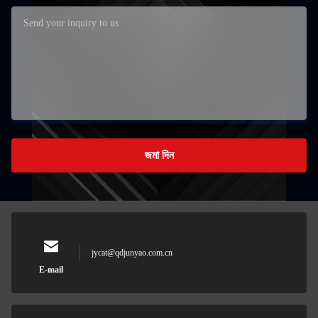
জমা দিন
jycat@qdjunyao.com.cn
E-mail