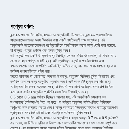
পণ্যের বর্ণনা:
ক্র্যাকড গ্যাসোলিন হাইড্রোজেনেশন অনুঘটকটি বিশেষভাবে ক্র্যাকড গ্যাসোলিনের
হাইড্রোজেনেশনের জন্য ডিজাইন করা একটি ব্যতিক্রমী দক্ষ অনুঘটক। এই
অনুঘটকটি হাইড্রোজেনেশন প্রক্রিয়াটিকে অপটিমাইজ করার জন্য তৈরি করা হয়েছে,
যা উন্নত পণ্যের গুণমান এবং ফলন বৃদ্ধি করে।
এই অনুঘটকের একটি উল্লেখযোগ্য বৈশিষ্ট্য হল এর বর্ধিত জীবনকাল, যা সাধারণত ২
থেকে ৩ বছর পর্যন্ত স্থায়ী হয়। এই স্থায়িত্ব অনুঘটক প্রতিস্থাপন এবং
রক্ষণাবেক্ষণের সাথে সম্পর্কিত ডাউনটাইম কমিয়ে দেয়, যার ফলে খরচ সাশ্রয় হয় এবং
কর্মক্ষম উত্পাদনশীলতা বৃদ্ধি পায়।
হয়তো দানাদার বা গোলাকার আকারে উপলব্ধ, অনুঘটক বিভিন্ন চুল্লি ডিজাইন এবং
কনফিগারেশনের জন্য বহুমুখীতা প্রদান করে। এই আকারটি চুল্লি বিছানার মধ্যে
সর্বোত্তম বিতরণকে সহজতর করে, যা ফিডস্টকের সাথে অভিন্ন যোগাযোগ নিশ্চিত
করে এবং কার্যকর অনুঘটক প্রতিক্রিয়াগুলিকে উৎসাহিত করে।
0.3 থেকে 0.5 nm পর্যন্ত ছিদ্রের আকার সহ, এই অনুঘটকটি চমৎকার ভর
স্থানান্তর বৈশিষ্ট্যগুলি নিয়ে গর্ব করে, যা সক্রিয় অনুঘটক সাইটগুলিতে বিক্রিয়ক
অণুগুলির দক্ষ বিস্তার করতে দেয়। ছিদ্র আকারের নিয়ন্ত্রিত বিতরণ হাইড্রোজেনেশন
প্রক্রিয়ার সময় নির্বাচনীতা এবং সামগ্রিক কর্মক্ষমতা বৃদ্ধি করে।
ক্র্যাকড গ্যাসোলিন হাইড্রোজেনেশন অনুঘটকের বাল্ক ঘনত্ব 0.7 থেকে 0.9 g/cm³
এর মধ্যে, যা বিভিন্ন চুল্লি সেটআপ এবং অপারেটিং অবস্থার সাথে সামঞ্জস্যপূর্ণ করে
তোলে। এই সর্বোত্তম বাল্ক ঘনত্ব চুল্লি সিস্টেমের মধ্যে ভাল প্রবাহের বৈশিষ্ট্য