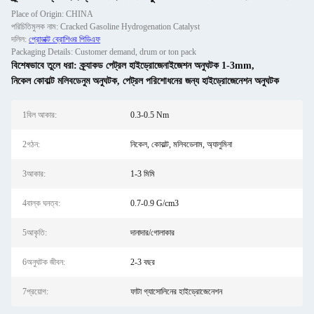
Place of Origin: CHINA
পরিচিতিমুলক নাম: Cracked Gasoline Hydrogenation Catalyst
দলিল:
প্রোডাক্ট ব্রোশিওর পিডিএফ
Packaging Details: Customer demand, drum or ton pack
বিশেষভাবে তুলে ধরা:
ক্র্যাকড পেট্রল হাইড্রোজেনাইজেশন অনুঘটক 1-3mm
,
নিকেল কোবাল্ট মলিবডেনুম অনুঘটক
,
পেট্রল পরিশোধনের জন্য হাইড্রোজেনেশন অনুঘটক
1বিল আকার:
0.3-0.5 Nm
2গঠন:
নিকেল, কোবাল্ট, মলিবডেনাম, অ্যালুমিনা
3আকার:
1-3 মিমি
4বাল্ক ঘনত্ব:
0.7-0.9 G/cm3
5আকৃতি:
দানাদার/গোলাকার
6অনুঘটক জীবন:
2-3 বছর
7প্রয়োগ:
ফাটা গ্যাসোলিনের হাইড্রোজেনেশন