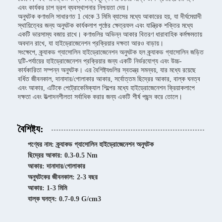
এবং কার্যকর চাপ ড্রপ ব্যবস্থাপনার নিশ্চয়তা দেয়।
অনুঘটক কণাগুলি সাধারণত 1 থেকে 3 মিমি ব্যাসের মধ্যে আকারের হয়, যা দীর্ঘমেয়াদী
স্থায়িত্বের জন্য অনুঘটক কার্যকলাপ পৃষ্ঠের ক্ষেত্রফল এবং যান্ত্রিক শক্তির মধ্যে
একটি ভারসাম্য বজায় রাখে। কণাগুলির অভিন্ন আকার বিতরণ ধারাবাহিক কর্মক্ষমতায়
অবদান রাখে, যা হাইড্রোজেনেশন প্রক্রিয়ার দক্ষতা আরও বাড়ায়।
সংক্ষেপে, ক্র্যাকড গ্যাসোলিন হাইড্রোজেনেশন অনুঘটক হল ক্র্যাকড গ্যাসোলিন জড়িত
দুটি-পর্যায়ের হাইড্রোজেনেশন প্রক্রিয়ার জন্য একটি নির্ভরযোগ্য এবং উচ্চ-
কার্যকারিতা সম্পন্ন অনুঘটক। এর বৈশিষ্ট্যগুলির স্বতন্ত্র সমন্বয়, যার মধ্যে রয়েছে
বর্ধিত জীবনকাল, দানাদার/গোলাকার আকার, সর্বোত্তম ছিদ্রের আকার, বাল্ক ঘনত্ব
এবং আকার, এটিকে পেট্রোকেমিক্যাল শিল্পের মধ্যে হাইড্রোজেনেশন ক্রিয়াকলাপে
দক্ষতা এবং উত্পাদনশীলতা সর্বাধিক করার জন্য একটি শীর্ষ পছন্দ করে তোলে।
বৈশিষ্ট্য:
পণ্যের নাম: ক্র্যাকড গ্যাসোলিন হাইড্রোজেনেশন অনুঘটক
ছিদ্রের আকার: 0.3-0.5 Nm
আকার: দানাদার/গোলাকার
অনুঘটকের জীবনকাল: 2-3 বছর
আকার: 1-3 মিমি
বাল্ক ঘনত্ব: 0.7-0.9 G/cm3