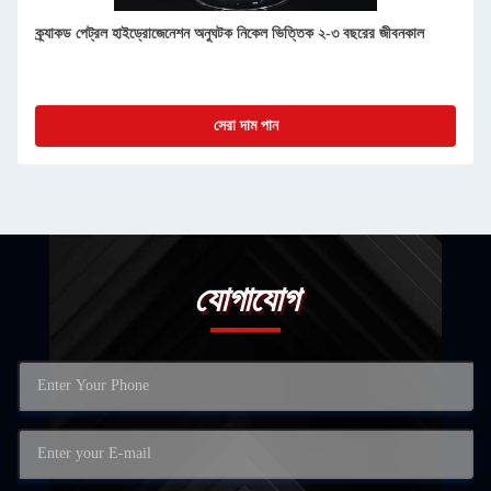
ক্র্যাকড পেট্রল হাইড্রোজেনেশন অনুঘটক নিকেল ভিত্তিক ২-৩ বছরের জীবনকাল
সেরা দাম পান
যোগাযোগ