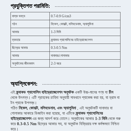
প্রযুক্তিগত পরামিতি:
বাল্ক ঘনত্ব
0.7-0.9 G/cm3
গঠন
নিকেল, কোবাল্ট, মলিবডেনাম, অ্যালুমিনা
আকার
1-3 মিমি
ব্যবহার
ক্র্যাকড গ্যাসোলিনের হাইড্রোজেনেশন
ছিদ্রের আকার
0.3-0.5 Nm
আকার
দানাদার/গোলাকার
অনুঘটকের জীবনকাল
2-3 বছর
অ্যাপ্লিকেশন:
এই
ক্র্যাকড গ্যাসোলিন হাইড্রোজেনেশন অনুঘটক
একটি উচ্চ-মানের পণ্য যা
চীন
থেকে উৎপন্ন। এটি গ্রাহকের চাহিদা অনুযায়ী সাবধানে প্যাকেজ করা হয়, যা ড্রাম বা
টন প্যাকে উপলব্ধ।
গঠিত
নিকেল, কোবাল্ট, মলিবডেনাম, এবং অ্যালুমিনা
, এই অনুঘটকটি দানাদার বা
গোলাকার আকারে ডিজাইন করা হয়েছে, যা এটিকে
ক্র্যাকড গ্যাসোলিনের
হাইড্রোজেনেশন
এর জন্য আদর্শ করে তোলে। অনুঘটকের আকার
1-3 মিমি
থেকে শুরু
করে
0.3-0.5 Nm
ছিদ্রের আকার সহ, যা অনুঘটক বিক্রিয়ায় দক্ষ কর্মক্ষমতা নিশ্চিত
করে।