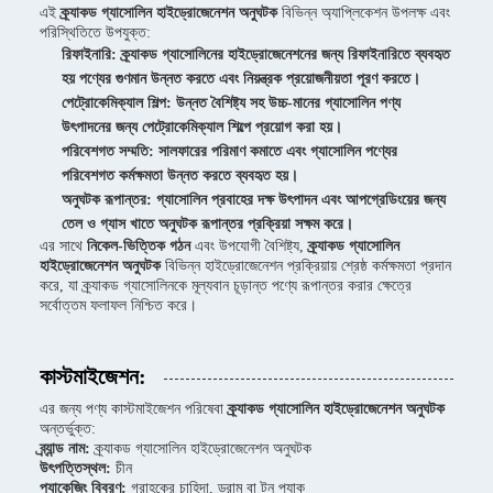
এই
ক্র্যাকড গ্যাসোলিন হাইড্রোজেনেশন অনুঘটক
বিভিন্ন অ্যাপ্লিকেশন উপলক্ষ এবং
পরিস্থিতিতে উপযুক্ত:
রিফাইনারি:
ক্র্যাকড গ্যাসোলিনের হাইড্রোজেনেশনের জন্য রিফাইনারিতে ব্যবহৃত
হয় পণ্যের গুণমান উন্নত করতে এবং নিয়ন্ত্রক প্রয়োজনীয়তা পূরণ করতে।
পেট্রোকেমিক্যাল শিল্প:
উন্নত বৈশিষ্ট্য সহ উচ্চ-মানের গ্যাসোলিন পণ্য
উৎপাদনের জন্য পেট্রোকেমিক্যাল শিল্পে প্রয়োগ করা হয়।
পরিবেশগত সম্মতি:
সালফারের পরিমাণ কমাতে এবং গ্যাসোলিন পণ্যের
পরিবেশগত কর্মক্ষমতা উন্নত করতে ব্যবহৃত হয়।
অনুঘটক রূপান্তর:
গ্যাসোলিন প্রবাহের দক্ষ উৎপাদন এবং আপগ্রেডিংয়ের জন্য
তেল ও গ্যাস খাতে অনুঘটক রূপান্তর প্রক্রিয়া সক্ষম করে।
এর সাথে
নিকেল-ভিত্তিক গঠন
এবং উপযোগী বৈশিষ্ট্য,
ক্র্যাকড গ্যাসোলিন
হাইড্রোজেনেশন অনুঘটক
বিভিন্ন হাইড্রোজেনেশন প্রক্রিয়ায় শ্রেষ্ঠ কর্মক্ষমতা প্রদান
করে, যা ক্র্যাকড গ্যাসোলিনকে মূল্যবান চূড়ান্ত পণ্যে রূপান্তর করার ক্ষেত্রে
সর্বোত্তম ফলাফল নিশ্চিত করে।
কাস্টমাইজেশন:
এর জন্য পণ্য কাস্টমাইজেশন পরিষেবা
ক্র্যাকড গ্যাসোলিন হাইড্রোজেনেশন অনুঘটক
অন্তর্ভুক্ত:
ব্র্যান্ড নাম:
ক্র্যাকড গ্যাসোলিন হাইড্রোজেনেশন অনুঘটক
উৎপত্তিস্থল:
চীন
প্যাকেজিং বিবরণ:
গ্রাহকের চাহিদা, ড্রাম বা টন প্যাক