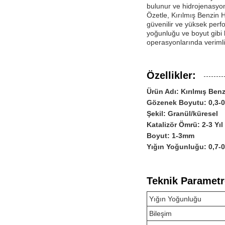
bulunur ve hidrojenasyon 
Özetle, Kırılmış Benzin H
güvenilir ve yüksek perf
yoğunluğu ve boyut gibi 
operasyonlarında verimlil
Özellikler:
Ürün Adı: Kırılmış Ben
Gözenek Boyutu: 0,3-
Şekil: Granül/küresel
Katalizör Ömrü: 2-3 Yıl
Boyut: 1-3mm
Yığın Yoğunluğu: 0,7-
Teknik Parametr
Yığın Yoğunluğu
Bileşim