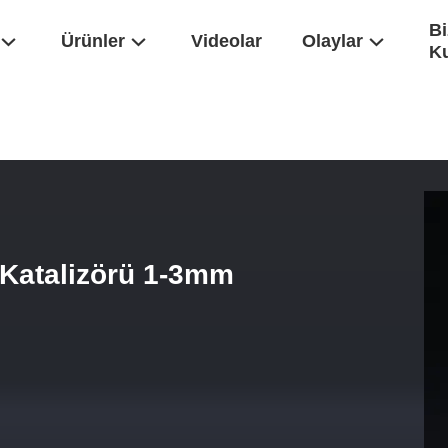
Bi
Ürünler
Videolar
Olaylar
K
örü
/
Kırık Benzin Hidrojenasyon Katalizörü 1-3mm Nikel Kobalt Molibd
 Katalizörü 1-3mm