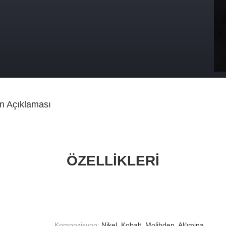
n Açıklaması
ÖZELLIKLERI
Kompozisyon:
Nikel, Kobalt, Molibden, Alümina