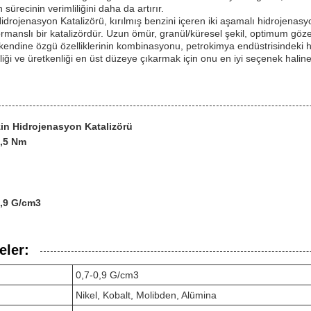
sürecinin verimliliğini daha da artırır.
idrojenasyon Katalizörü, kırılmış benzini içeren iki aşamalı hidrojenasyon
ormanslı bir katalizördür. Uzun ömür, granül/küresel şekil, optimum göz
kendine özgü özelliklerinin kombinasyonu, petrokimya endüstrisindeki 
iği ve üretkenliği en üst düzeye çıkarmak için onu en iyi seçenek haline 
zin Hidrojenasyon Katalizörü
0,5 Nm
0,9 G/cm3
eler:
0,7-0,9 G/cm3
Nikel, Kobalt, Molibden, Alümina