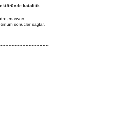
sektöründe katalitik
 hidrojenasyon
ptimum sonuçlar sağlar.