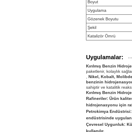
Boyut
Uygulama
Gözenek Boyutu
Şekil
Katalizör Ömrü
Uygulamalar:
Kırılmış Benzin Hidroj
paketlenir, kolaylık sağl
,
Nikel, Kobalt, Molib
benzinin hidrojenasy
sahiptir ve katalitik rea
Kırılmış Benzin Hidroj
Rafineriler:
Ürün kalite
hidrojenasyonu için rafi
Petrokimya Endüstrisi
endüstrisinde uygulanı
Çevresel Uygunluk:
Kü
kullanılır.