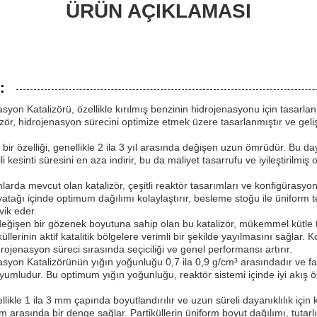
ÜRÜN AÇIKLAMASI
:
syon Katalizörü, özellikle kırılmış benzinin hidrojenasyonu için tasarla
lizör, hidrojenasyon sürecini optimize etmek üzere tasarlanmıştır ve geli
bir özelliği, genellikle 2 ila 3 yıl arasında değişen uzun ömrüdür. Bu daya
li kesinti süresini en aza indirir, bu da maliyet tasarrufu ve iyileştirilmiş
arda mevcut olan katalizör, çeşitli reaktör tasarımları ve konfigürasyonl
 yatağı içinde optimum dağılımı kolaylaştırır, besleme stoğu ile üniform t
vik eder.
değişen bir gözenek boyutuna sahip olan bu katalizör, mükemmel kütle tr
llerinin aktif katalitik bölgelere verimli bir şekilde yayılmasını sağlar. 
drojenasyon süreci sırasında seçiciliği ve genel performansı artırır.
asyon Katalizörünün yığın yoğunluğu 0,7 ila 0,9 g/cm³ arasındadır ve far
uyumludur. Bu optimum yığın yoğunluğu, reaktör sistemi içinde iyi akış öze
ellikle 1 ila 3 mm çapında boyutlandırılır ve uzun süreli dayanıklılık için k
 arasında bir denge sağlar. Partiküllerin üniform boyut dağılımı, tutar