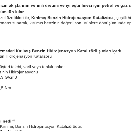
zin akışlarının verimli üretimi ve iyileştirilmesi için petrol ve gaz 
ümkün kılar.
zel özellikleri ile,
Kırılmış Benzin Hidrojenasyon Katalizörü
, çeşitli
ormans sunarak, kırılmış benzinin değerli son ürünlere dönüşümünde o
izmetleri
Kırılmış Benzin Hidrojenasyon Katalizörü
şunları içerir:
zin Hidrojenasyon Katalizörü
şteri talebi, varil veya tonluk paket
zinin Hidrojenasyonu
0,9 G/cm3
0,5 Nm
ı nedir?
Kırılmış Benzin Hidrojenasyon Katalizörüdür.