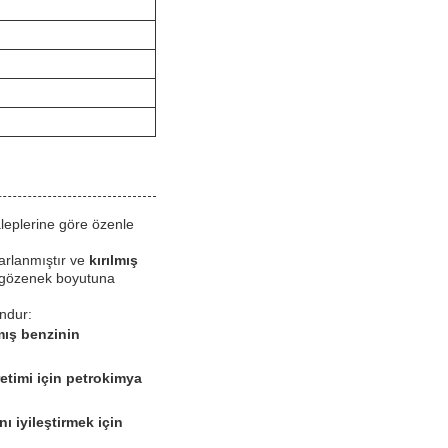
aleplerine göre özenle
sarlanmıştır ve
kırılmış
gözenek boyutuna
undur:
lmış benzinin
retimi için petrokimya
ı iyileştirmek için