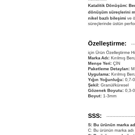
Katalitik Dönüşüm:
Ben
dönüşüm süreçlerini m
nikel bazlı bileşimi
ve ö
süreçlerinde üstün perf
Özelleştirme:
için Ürün Özelleştirme H
Marka Adı:
Kırılmış Ben
Menşe Yeri:
ÇİN
Paketleme Detayları:
Mü
Uygulama:
Kırılmış Ben
Yığın Yoğunluğu:
0,7-
Şekil:
Granül/küresel
Gözenek Boyutu:
0,3-
Boyut:
1-3mm
SSS:
S: Bu ürünün marka ad
C: Bu ürünün marka adı 