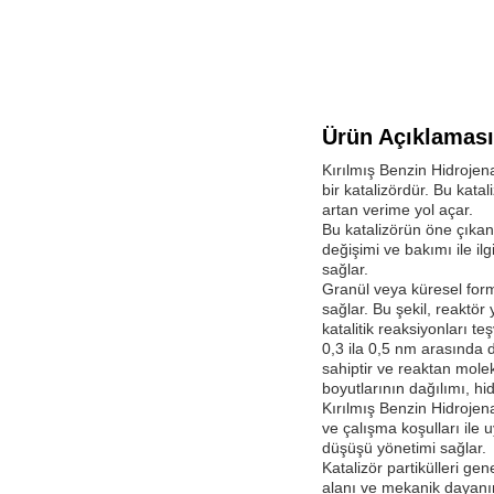
Ürün Açıklaması
Kırılmış Benzin Hidrojena
bir katalizördür. Bu kata
artan verime yol açar.
Bu katalizörün öne çıkan 
değişimi ve bakımı ile ilgi
sağlar.
Granül veya küresel forml
sağlar. Bu şekil, reaktör
katalitik reaksiyonları teş
0,3 ila 0,5 nm arasında 
sahiptir ve reaktan molekü
boyutlarının dağılımı, hi
Kırılmış Benzin Hidrojen
ve çalışma koşulları ile 
düşüşü yönetimi sağlar.
Katalizör partikülleri gen
alanı ve mekanik dayanım