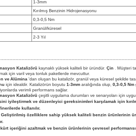
1-3mm
Kırılmış Benzinin Hidrojenasyonu
0,3-0,5 Nm
Granül/küresel
2-3 Yıl
enasyon Katalizörü
kaynaklı yüksek kaliteli bir üründür.
Çin
. Müşteri t
amak için varil veya tonluk paketlerde mevcuttur.
den ve Alümina
'dan oluşan bu katalizör, granül veya küresel şekilde ta
onu
için idealdir. Katalizörün boyutu
1-3mm
aralığında olup,
0,3-0,5 Nm
ksiyonlarda verimli performans sağlar.
enasyon Katalizörü
çeşitli uygulama durumları ve senaryoları için uyg
sini iyileştirmek ve düzenleyici gereksinimleri karşılamak için kırı
nerilerde kullanılır.
:
Geliştirilmiş özelliklere sahip yüksek kaliteli benzin ürünlerinin ü
r.
kürt içeriğini azaltmak ve benzin ürünlerinin çevresel performansın