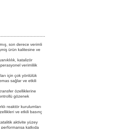
nmış, son derece verimli
şmiş ürün kalitesine ve
nıklılık, katalizör
 operasyonel verimlilik
arı için çok yönlülük
emas sağlar ve etkili
ansfer özelliklerine
Kontrollü gözenek
klı reaktör kurulumları
llikleri ve etkili basınç
atalitik aktivite yüzey
lı performansa katkıda