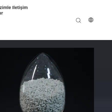
zimle Iletişim
ur
en