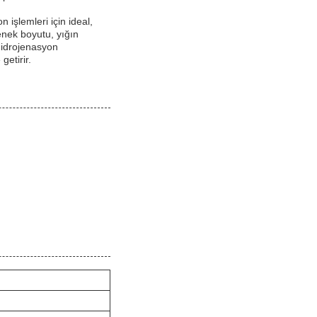
 işlemleri için ideal,
enek boyutu, yığın
hidrojenasyon
getirir.