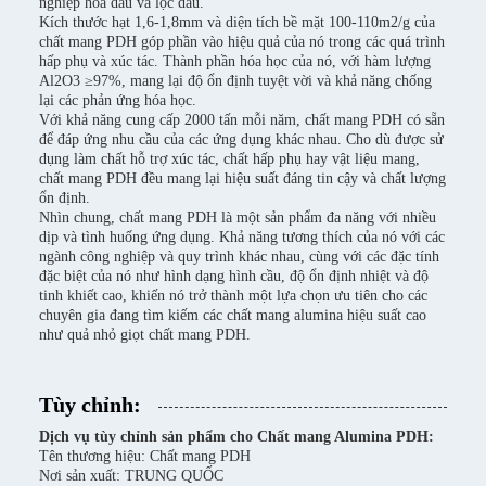
nghiệp hóa dầu và lọc dầu.
Kích thước hạt 1,6-1,8mm và diện tích bề mặt 100-110m2/g của
chất mang PDH góp phần vào hiệu quả của nó trong các quá trình
hấp phụ và xúc tác. Thành phần hóa học của nó, với hàm lượng
Al2O3 ≥97%, mang lại độ ổn định tuyệt vời và khả năng chống
lại các phản ứng hóa học.
Với khả năng cung cấp 2000 tấn mỗi năm, chất mang PDH có sẵn
để đáp ứng nhu cầu của các ứng dụng khác nhau. Cho dù được sử
dụng làm chất hỗ trợ xúc tác, chất hấp phụ hay vật liệu mang,
chất mang PDH đều mang lại hiệu suất đáng tin cậy và chất lượng
ổn định.
Nhìn chung, chất mang PDH là một sản phẩm đa năng với nhiều
dịp và tình huống ứng dụng. Khả năng tương thích của nó với các
ngành công nghiệp và quy trình khác nhau, cùng với các đặc tính
đặc biệt của nó như hình dạng hình cầu, độ ổn định nhiệt và độ
tinh khiết cao, khiến nó trở thành một lựa chọn ưu tiên cho các
chuyên gia đang tìm kiếm các chất mang alumina hiệu suất cao
như quả nhỏ giọt chất mang PDH.
Tùy chỉnh:
Dịch vụ tùy chỉnh sản phẩm cho Chất mang Alumina PDH:
Tên thương hiệu: Chất mang PDH
Nơi sản xuất: TRUNG QUỐC