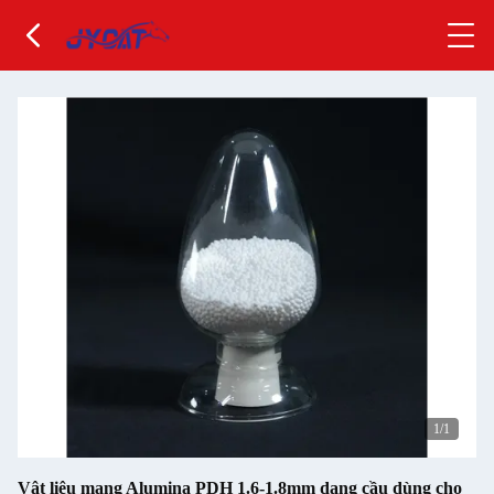
1
/1
Vật liệu mang Alumina PDH 1.6-1.8mm dạng cầu dùng cho