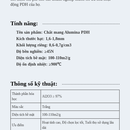
động PDH của họ.
Tính năng:
Tên sản phẩm: Chất mang Alumina PDH
Kích thước hạt: 1,6-1,8mm
Khối lượng riêng: 0,6-0,7g/cm3
Độ bền nghiền: ≥45N
Diện tích bề mặt: 100-110m2/g
Độ ổn định nhiệt: ≥900℃
Thông số kỹ thuật:
Thành phần hóa
Al2O3 ≥ 97%
học
Màu sắc
Trắng
Diện tích bề mặt
100-110m2/g
Hoạt tính cao, Độ chọn lọc tốt, Tuổi thọ sử dụng lâu
Ưu điểm
dài