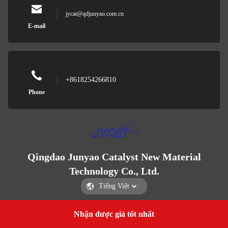
jycat@qdjunyao.com.cn
E-mail
+8618254266810
Phone
Qingdao Junyao Catalyst New Material
Technology Co., Ltd.
Nhận được giá tốt nhất
Get a Quote
Qingdao Junyao Catalyst New Material Technology Co., Ltd.