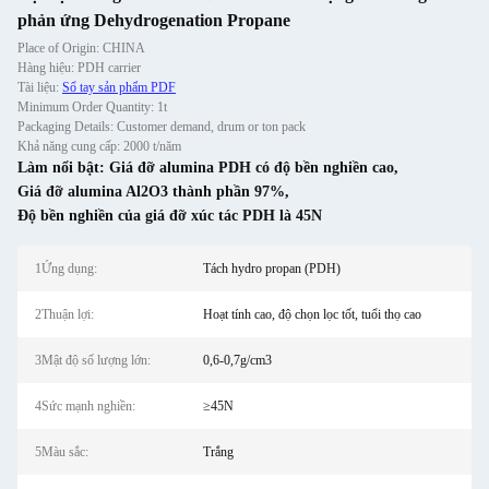
phản ứng Dehydrogenation Propane
Place of Origin: CHINA
Hàng hiệu: PDH carrier
Tài liệu:
Sổ tay sản phẩm PDF
Minimum Order Quantity: 1t
Packaging Details: Customer demand, drum or ton pack
Khả năng cung cấp: 2000 t/năm
Làm nổi bật:
Giá đỡ alumina PDH có độ bền nghiền cao
,
Giá đỡ alumina Al2O3 thành phần 97%
,
Độ bền nghiền của giá đỡ xúc tác PDH là 45N
1Ứng dụng:
Tách hydro propan (PDH)
2Thuận lợi:
Hoạt tính cao, độ chọn lọc tốt, tuổi thọ cao
3Mật độ số lượng lớn:
0,6-0,7g/cm3
4Sức mạnh nghiền:
≥45N
5Màu sắc:
Trắng