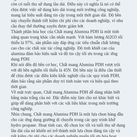
còn có tuổi thọ sử dụng lâu dài. Điều này có nghĩa là nó có thể
chịu được việc sử dụng kéo dài trong môi trường công nghiệp,
mang lại hiệu suất đáng tin cậy trong một thời gian dài. Độ bền
này chuyển thành tiết kiệm chi phí cho các doanh nghiệp, vì nhu
cầu thay thế thường xuyên được giảm bớt.
Thành phần hóa học của Chất mang Alumina PDH là một tính
năng quan trọng khác cần nhấn mạnh. Với hàm lượng Al2O3 tối
thiểu là 97%, sản phẩm này đáp ứng các tiêu chuẩn chất lượng
cao cho các chất xúc tác công nghiệp. Độ tinh khiết cao của
alumina đảm bảo hiệu suất và độ tin cậy tối ưu trong các ứng
dụng PDH.
Khi nói đến độ bền cơ học, Chất mang Alumina PDH vượt trội
với độ bền nghiền tối thiểu là 45N. Độ bền này là điều cần thiết
để chịu được các điều kiện khắc nghiệt của các quy trình PDH,
đảm bảo rằng sản phẩm duy trì tính toàn vẹn và hiệu quả theo
thời gian.
Về mặt trực quan, Chất mang Alumina PDH dễ dàng nhận biết
bằng màu trắng của nó. Đặc điểm này làm cho nó khác biệt và
giúp dễ dàng phân biệt với các vật liệu khác trong môi trường
công nghiệp.
Nhìn chung, Chất mang Alumina PDH là một lựa chọn hàng đầu
cho các ứng dụng giường di chuyển trong các quy trình khử
hydro propane. Hoạt tính cao, độ chọn lọc tốt và tuổi thọ sử dụng
lâu dài của nó khiến nó trở thành một lựa chọn đáng tin cậy và
tiết kiệm chi phí cho các doanh nghiệp muốn tối ưu hóa hoạt