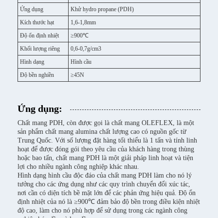
Ứng dụng
Khử hydro propane (PDH)
Kích thước hạt
1,6-1,8mm
Độ ổn định nhiệt
≥900℃
Khối lượng riêng
0,6-0,7g/cm3
Hình dạng
Hình cầu
Độ bền nghiền
≥45N
Ứng dụng:
Chất mang PDH, còn được gọi là chất mang OLEFLEX, là một
sản phẩm chất mang alumina chất lượng cao có nguồn gốc từ
Trung Quốc. Với số lượng đặt hàng tối thiểu là 1 tấn và tính linh
hoạt để được đóng gói theo yêu cầu của khách hàng trong thùng
hoặc bao tấn, chất mang PDH là một giải pháp linh hoạt và tiện
lợi cho nhiều ngành công nghiệp khác nhau.
Hình dạng hình cầu độc đáo của chất mang PDH làm cho nó lý
tưởng cho các ứng dụng như các quy trình chuyển đổi xúc tác,
nơi cần có diện tích bề mặt lớn để các phản ứng hiệu quả. Độ ổn
định nhiệt của nó là ≥900℃ đảm bảo độ bền trong điều kiện nhiệt
độ cao, làm cho nó phù hợp để sử dụng trong các ngành công