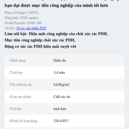
bạn đạt được mục tiêu công nghiệp của mình tốt hơn
Place of Origin: CHINA
Hàng hiệu: PDH catalyst
Model Number: KMP-100
Tài liệu:
Sổ tay sản phẩm PDF
Làm nổi bật:
Hiệu suất công nghiệp của chất xúc tác PDH
,
Mục tiêu công nghiệp chất xúc tác PDH
,
Động cơ xúc tác PDH hiệu suất tuyệt vời
1Hình dạng:
Hình cầu
2Tuổi thọ:
3-4 năm
3Tải chất xúc tác:
0,63Kg/m3
4Loại sản phẩm:
Chất xúc tác
5Vật liệu:
bạch kim
6Nhiệt độ hoạt động:
550-650°C