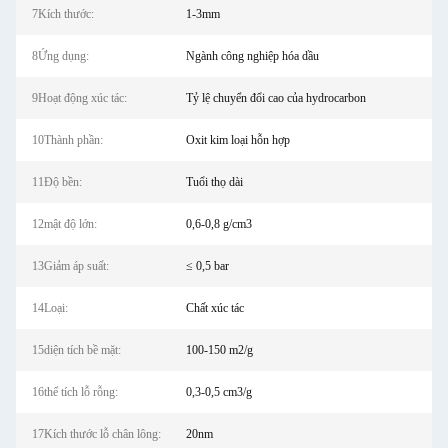
7Kích thước:
1-3mm
8Ứng dụng:
Ngành công nghiệp hóa dầu
9Hoạt động xúc tác:
Tỷ lệ chuyển đổi cao của hydrocarbon
10Thành phần:
Oxit kim loại hỗn hợp
11Độ bền:
Tuổi thọ dài
12mật độ lớn:
0,6-0,8 g/cm3
13Giảm áp suất:
≤ 0,5 bar
14Loại:
Chất xúc tác
15diện tích bề mặt:
100-150 m2/g
16thể tích lỗ rỗng:
0,3-0,5 cm3/g
17Kích thước lỗ chân lông:
20nm