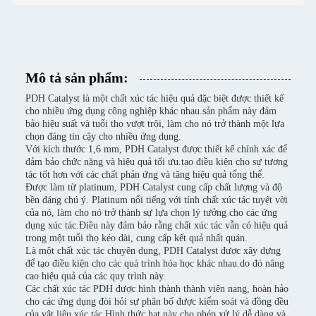
Mô tả sản phẩm:
PDH Catalyst là một chất xúc tác hiệu quả đặc biệt được thiết kế
cho nhiều ứng dụng công nghiệp khác nhau.sản phẩm này đảm
bảo hiệu suất và tuổi thọ vượt trội, làm cho nó trở thành một lựa
chọn đáng tin cậy cho nhiều ứng dụng.
Với kích thước 1,6 mm, PDH Catalyst được thiết kế chính xác để
đảm bảo chức năng và hiệu quả tối ưu.tạo điều kiện cho sự tương
tác tốt hơn với các chất phản ứng và tăng hiệu quả tổng thể.
Được làm từ platinum, PDH Catalyst cung cấp chất lượng và độ
bền đáng chú ý. Platinum nổi tiếng với tính chất xúc tác tuyệt vời
của nó, làm cho nó trở thành sự lựa chọn lý tưởng cho các ứng
dụng xúc tác.Điều này đảm bảo rằng chất xúc tác vẫn có hiệu quả
trong một tuổi thọ kéo dài, cung cấp kết quả nhất quán.
Là một chất xúc tác chuyên dụng, PDH Catalyst được xây dựng
để tạo điều kiện cho các quá trình hóa học khác nhau.do đó nâng
cao hiệu quả của các quy trình này.
Các chất xúc tác PDH được hình thành thành viên nang, hoàn hảo
cho các ứng dụng đòi hỏi sự phân bố được kiểm soát và đồng đều
của vật liệu xúc tác.Hình thức hạt này cho phép xử lý dễ dàng và