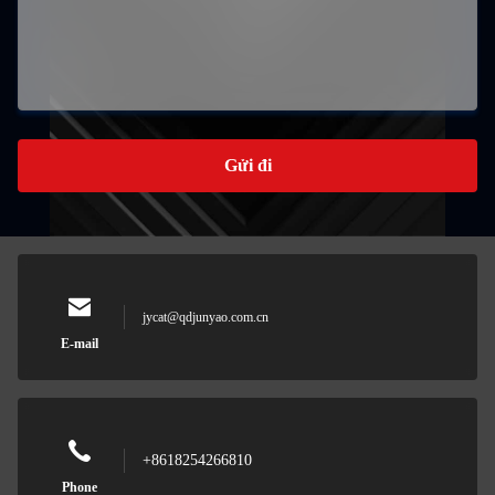
Gửi đi
jycat@qdjunyao.com.cn
E-mail
+8618254266810
Phone