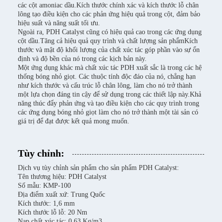
các cột amoniac dầu.Kích thước chính xác và kích thước lỗ chân
lông tạo điều kiện cho các phản ứng hiệu quả trong cột, đảm bảo
hiệu suất và năng suất tối ưu.
Ngoài ra, PDH Catalyst cũng có hiệu quả cao trong các ứng dụng
cột dầu.Tăng cả hiệu quả quy trình và chất lượng sản phẩmKích
thước và mật độ khối lượng của chất xúc tác góp phần vào sự ổn
định và độ bền của nó trong các kịch bản này.
Một ứng dụng khác mà chất xúc tác PDH xuất sắc là trong các hệ
thống bóng nhỏ giọt. Các thuộc tính độc đáo của nó, chẳng hạn
như kích thước và cấu trúc lỗ chân lông, làm cho nó trở thành
một lựa chọn đáng tin cậy để sử dụng trong các thiết lập này.Khả
năng thúc đẩy phản ứng và tạo điều kiện cho các quy trình trong
các ứng dụng bóng nhỏ giọt làm cho nó trở thành một tài sản có
giá trị để đạt được kết quả mong muốn.
Tùy chỉnh:
Dịch vụ tùy chỉnh sản phẩm cho sản phẩm PDH Catalyst:
Tên thương hiệu: PDH Catalyst
Số mẫu: KMP-100
Địa điểm xuất xứ: Trung Quốc
Kích thước: 1,6 mm
Kích thước lỗ lỗ: 20 Nm
Nạp chất xúc tác: 0,63 Kg/m3