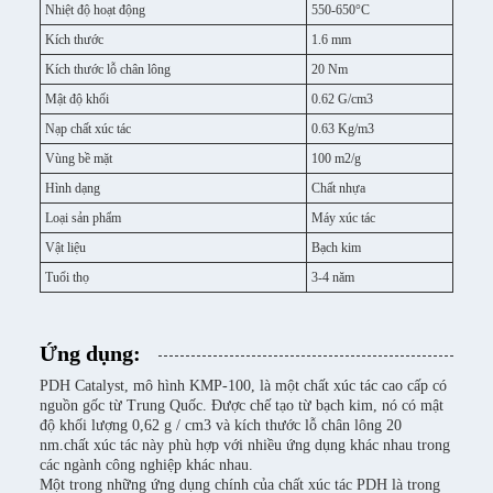
Nhiệt độ hoạt động
550-650°C
Kích thước
1.6 mm
Kích thước lỗ chân lông
20 Nm
Mật độ khối
0.62 G/cm3
Nạp chất xúc tác
0.63 Kg/m3
Vùng bề mặt
100 m2/g
Hình dạng
Chất nhựa
Loại sản phẩm
Máy xúc tác
Vật liệu
Bạch kim
Tuổi thọ
3-4 năm
Ứng dụng:
PDH Catalyst, mô hình KMP-100, là một chất xúc tác cao cấp có
nguồn gốc từ Trung Quốc. Được chế tạo từ bạch kim, nó có mật
độ khối lượng 0,62 g / cm3 và kích thước lỗ chân lông 20
nm.chất xúc tác này phù hợp với nhiều ứng dụng khác nhau trong
các ngành công nghiệp khác nhau.
Một trong những ứng dụng chính của chất xúc tác PDH là trong