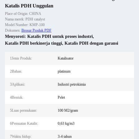
Katalis PDH Unggulan
Place of Origin: CHINA
Nama merek: PDH catalyst
Model Number: KMP-100
Dokumen:
Brosur Produk PDF
Menyoroti:
Katalis PDH untuk proses industri
,
Katalis PDH berkinerja tinggi
,
Katalis PDH dengan garansi
1Jenis Produk:
Katalisator
2Bahan:
platinum
3Aplikasi:
Industri petrokimia
4Bentuk:
Pelet
5Luas permukaan:
100 M2/gram
6Pemuatan Katalis:
0,63 kg/m3
7Waktu hidup:
3-4 tahun