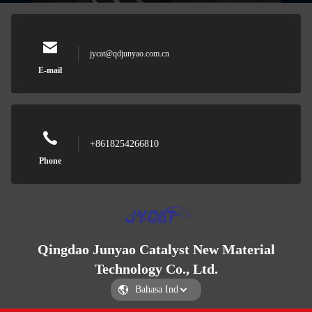
jycat@qdjunyao.com.cn
E-mail
+8618254266810
Phone
Qingdao Junyao Catalyst New Material
Technology Co., Ltd.