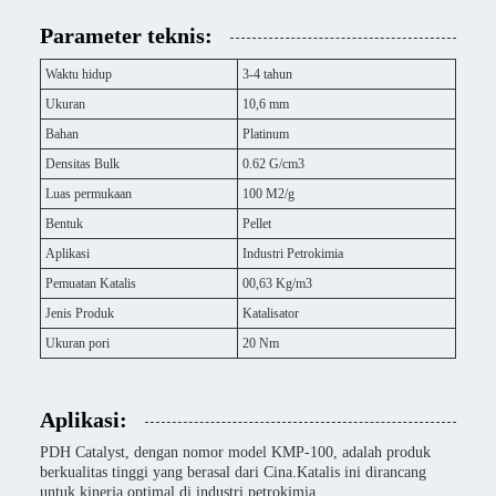
Parameter teknis:
Waktu hidup
3-4 tahun
Ukuran
10,6 mm
Bahan
Platinum
Densitas Bulk
0.62 G/cm3
Luas permukaan
100 M2/g
Bentuk
Pellet
Aplikasi
Industri Petrokimia
Pemuatan Katalis
00,63 Kg/m3
Jenis Produk
Katalisator
Ukuran pori
20 Nm
Aplikasi:
PDH Catalyst, dengan nomor model KMP-100, adalah produk
berkualitas tinggi yang berasal dari Cina.Katalis ini dirancang
untuk kinerja optimal di industri petrokimia.