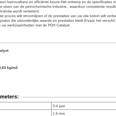
 een betrouwbare en efficiënte keuze.Het ontwerp en de specificaties 
ke eisen van de petrochemische industrie., waardoor consistente resul
iciëntie wordt verbeterd.
tie proces wilt stroomlijnen of de prestaties van uw olie kolom wilt ver
ysator die uitzonderlijke waarde en prestaties biedt.Ervaar het versch
in uw werkzaamheden met de PDH Catalyst.
alyst
0,63 kg/m3
ameters:
3-4 jaar
1.6 mm