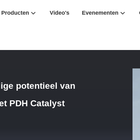
Producten
Video's
Evenementen
et Volledige Potentieel Van Uw Industriële Processen Met PDH Cataly
ige potentieel van
et PDH Catalyst