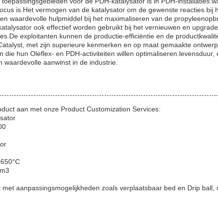
 toepassingsgebieden voor de PDH-katalysator is in PDH-installaties w
focus is.Het vermogen van de katalysator om de gewenste reacties bij
en waardevolle hulpmiddel bij het maximaliseren van de propyleenopb
talysator ook effectief worden gebruikt bij het vernieuwen en upgrad
ies.De exploitanten kunnen de productie-efficiëntie en de productkwalite
atalyst, met zijn superieure kenmerken en op maat gemaakte ontwerp
 die hun Oleflex- en PDH-activiteiten willen optimaliseren.levensduur,
 waardevolle aanwinst in de industrie.
duct aan met onze Product Customization Services:
sator
00
tor
-650°C
cm3
t met aanpassingsmogelijkheden zoals verplaatsbaar bed en Drip ball, 