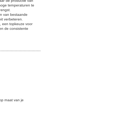
aar de productie van
 hoge temperaturen te
rengst.
en van bestaande
it verbeteren.
, een topkeuze voor
 en de consistente
op maat van je