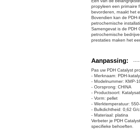
Een van de belangrijkste
propyleen een primaire 
bevorderen, maakt het e
Bovendien kan de PDH-ka
petrochemische installat
Samengevat is de PDH C
petrochemische bedrijven
prestaties maken het een
Aanpassing:
Pas uw PDH Catalyst pro
- Merknaam: PDH-kataly
- Modelnummer: KMP-1
- Oorsprong: CHINA
- Productsoort: Katalysa
- Vorm: pellet
- Werktemperatuur: 550
- Bulkdichtheid: 0,62 G/
- Materiaal: platina
Verbeter je PDH Catalys
specifieke behoeften.