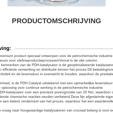
PRODUCTOMSCHRIJVING
ving:
premium product speciaal ontworpen voor de petrochemische industrie 
 keuze voor olefineproductieprocessenVooral in de olie column.
e kenmerken van de PDH-katalysator is de geoptimaliseerde katalysator
 efficiënte verwerking en distributie binnen het proces.Dit belastingniv
tiviteit en de levensduur in evenwicht te houden, waardoor de prestatie
mheid, is de PDH Catalyst uitstekend met een opmerkelijke levensduur
 oplossing voor continue werking in de petrochemische industrie.
DH-katalysator over een precieze porengrootte van 20 Nm, waardoor de 
chillende chemische reacties worden verbeterd.Deze fijn afgestemde eige
en een betere rendement van het proces, waardoor het een waardevolle 
e vraag naar hoogwaardige katalysatoren van cruciaal belang is voor ee