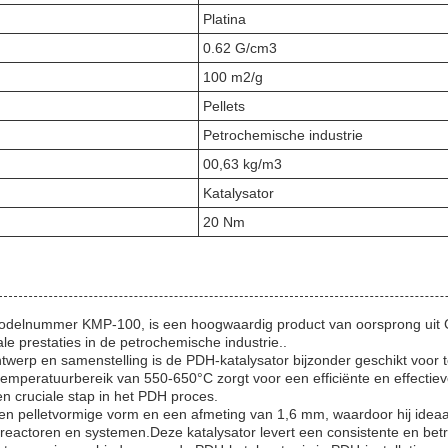
Platina
0.62 G/cm3
100 m2/g
Pellets
Petrochemische industrie
00,63 kg/m3
Katalysator
20 Nm
odelnummer KMP-100, is een hoogwaardig product van oorsprong uit C
le prestaties in de petrochemische industrie..
ontwerp en samenstelling is de PDH-katalysator bijzonder geschikt voor 
temperatuurbereik van 550-650°C zorgt voor een efficiënte en effectie
n cruciale stap in het PDH proces.
n pelletvormige vorm en een afmeting van 1,6 mm, waardoor hij ideaal
e reactoren en systemen.Deze katalysator levert een consistente en bet