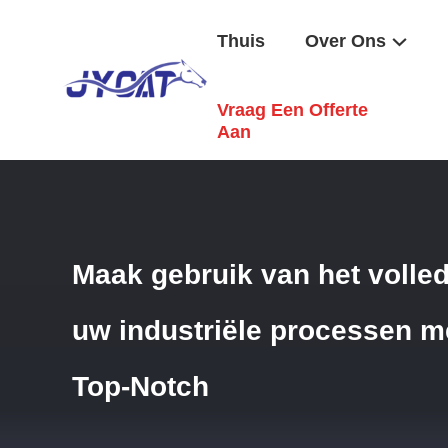
Thuis
Over Ons
Vraag Een Offerte
Thuis
/
Producten
/
PDH-Katalysator
/
Maak Gebruik Van H
Aan
Maak gebruik van het volled
uw industriële processen m
Top-Notch