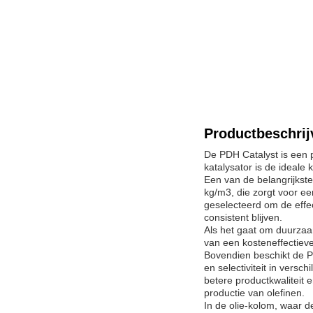
Productbeschrij
De PDH Catalyst is een 
katalysator is de ideale
Een van de belangrijkst
kg/m3, die zorgt voor een
geselecteerd om de effec
consistent blijven.
Als het gaat om duurzaa
van een kosteneffectieve
Bovendien beschikt de P
en selectiviteit in vers
betere productkwaliteit 
productie van olefinen.
In de olie-kolom, waar d