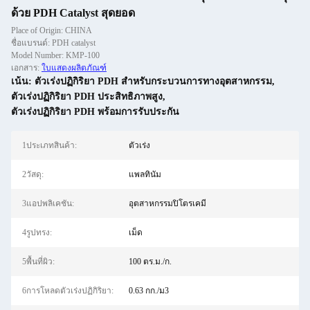
ด้วย PDH Catalyst สุดยอด
Place of Origin: CHINA
ชื่อแบรนด์: PDH catalyst
Model Number: KMP-100
เอกสาร:
ใบแสดงผลิตภัณฑ์
เน้น:
ตัวเร่งปฏิกิริยา PDH สำหรับกระบวนการทางอุตสาหกรรม
,
ตัวเร่งปฏิกิริยา PDH ประสิทธิภาพสูง
,
ตัวเร่งปฏิกิริยา PDH พร้อมการรับประกัน
1ประเภทสินค้า:
ตัวเร่ง
2วัสดุ:
แพลทินัม
3แอปพลิเคชัน:
อุตสาหกรรมปิโตรเคมี
4รูปทรง:
เม็ด
5พื้นที่ผิว:
100 ตร.ม./ก.
6การโหลดตัวเร่งปฏิกิริยา:
0.63 กก./ม3