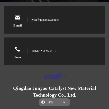
jycat@qdjunyao.com.cn
E-mail
+8618254266810
Phone
Qingdao Junyao Catalyst New Material
Technology Co., Ltd.