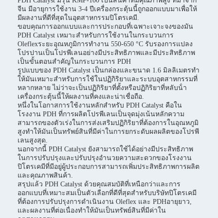
PDH Catalyst มีรุ่น KMP-100 เป็นสินค้าที่มีคุณภาพสูง ที่มาจาก
จีน มีอายุการใช้งาน 3-4 ปีเครื่องกระตุ้นนี้ถูกออกแบบมาเพื่อให้
มีผลงานที่ดีที่สุดในอุตสาหกรรมปิโตรเคมี.
ขอบคุณการออกแบบและการประกอบที่เฉพาะเจาะจงของมัน
PDH Catalyst เหมาะสําหรับการใช้งานในกระบวนการ
Oleflexระยะอุณหภูมิการทํางาน 550-650 °C รับรองการแปลง
โปรปานเป็นโปรพีเลนอย่างมีประสิทธิภาพและมีประสิทธิภาพ
เป็นขั้นตอนสําคัญในกระบวนการ PDH
รูปแบบของ PDH Catalyst เป็นกล่องและขนาด 1.6 มิลลิเมตรทํา
ให้มันเหมาะสําหรับการใช้ในปฏิกิริยาและระบบอุตสาหกรรมที่
หลากหลาย ไม่ว่าจะเป็นปฏิกิริยาที่ตั้งหรือปฏิกิริยาที่หลับน้ํา
เครื่องกระตุ้นนี้ให้ผลงานที่คงและน่าเชื่อถือ.
หนึ่งในโอกาสการใช้งานหลักสําหรับ PDH Catalyst คือใน
โรงงาน PDH ที่การผลิตโปรพีเลนเป็นจุดมุ่งเน้นหลักความ
สามารถของตัวเร่งในการส่งเสริมปฏิกิริยาที่ต้องการในอุณหภูมิ
สูงทําให้มันเป็นทรัพย์สินที่มีค่าในการยกระดับผลผลิตของโปรพี
เลนสูงสุด.
นอกจากนี้ PDH Catalyst ยังสามารถใช้ได้อย่างมีประสิทธิภาพ
ในการปรับปรุงและปรับปรุงอํานวยความสะดวกของโรงงาน
ปิโตรเคมีที่มีอยู่ผู้ประกอบการสามารถเพิ่มประสิทธิภาพการผลิต
และคุณภาพสินค้า.
สรุปแล้ว PDH Catalyst ด้วยคุณสมบัติที่เหนือกว่าและการ
ออกแบบที่เหมาะสมเป็นตัวเลือกที่ดีที่สุดสําหรับบริษัทปิโตรเคมี
ที่ต้องการปรับปรุงการดําเนินงาน Oleflex และ PDHอายุยาว,
และผลงานที่ต่อเนื่องทําให้มันเป็นทรัพย์สินที่มีค่าใน