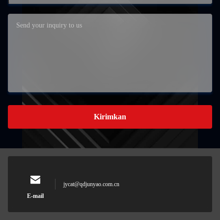
Kirimkan
jycat@qdjunyao.com.cn
E-mail