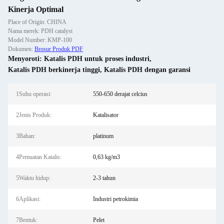
Kinerja Optimal
Place of Origin: CHINA
Nama merek: PDH catalyst
Model Number: KMP-100
Dokumen:
Brosur Produk PDF
Menyoroti:
Katalis PDH untuk proses industri
,
Katalis PDH berkinerja tinggi
,
Katalis PDH dengan garansi
1Suhu operasi:
550-650 derajat celcius
2Jenis Produk:
Katalisator
3Bahan:
platinum
4Pemuatan Katalis:
0,63 kg/m3
5Waktu hidup:
2-3 tahun
6Aplikasi:
Industri petrokimia
7Bentuk:
Pelet