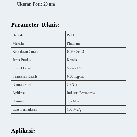
Ukuran Pori: 20 nm
Parameter Teknis:
Bentuk
Pelet
Material
Platinum
Kepadatan Curah
0,62 G/cm3
Jenis Produk
Katalis
Suhu Operasi
550-650°C
Pemuatan Katalis
0,63 Kg/m3
Ukuran Pori
20 Nm
Aplikasi
Industri Petrokimia
Ukuran
1,6 Mm
Luas Permukaan
100 M2/g
Aplikasi: