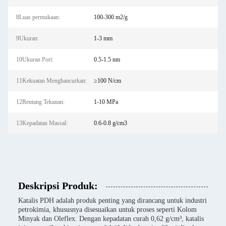
8Luas permukaan:
100-300 m2/g
9Ukuran:
1-3 mm
10Ukuran Pori:
0.5-1.5 nm
11Kekuatan Menghancurkan:
≥100 N/cm
12Rentang Tekanan:
1-10 MPa
13Kepadatan Massal:
0.6-0.8 g/cm3
Deskripsi Produk:
Katalis PDH adalah produk penting yang dirancang untuk industri
petrokimia, khususnya disesuaikan untuk proses seperti Kolom
Minyak dan Oleflex. Dengan kepadatan curah 0,62 g/cm³, katalis